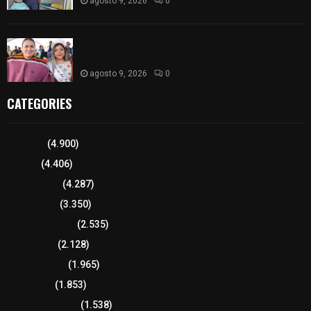
agosto 9, 2026
0
Blanca Angulo respalda a Jocelyne Gómez rumbo
a la elección de Reina de la Feria Tlaxcala 2026
agosto 9, 2026
0
CATEGORIES
Tlaxcala
(4.900)
Policía
(4.406)
8 columnas
(4.287)
Región Sur
(3.350)
Región Oriente
(2.535)
Educación
(2.128)
Lo más leído
(1.965)
Congreso
(1.853)
Tlaxcala Capital
(1.538)