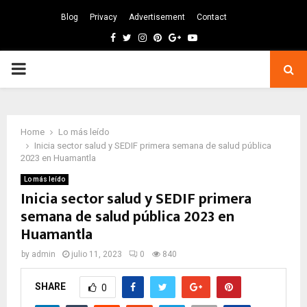
Blog
Privacy
Advertisement
Contact
Facebook
Twitter
Instagram
Pinterest
Google
Youtube
PRIMARY
MENU
Home
Lo más leído
Inicia sector salud y SEDIF primera semana de salud pública
2023 en Huamantla
Lo más leído
Inicia sector salud y SEDIF primera
semana de salud pública 2023 en
Huamantla
by
admin
julio 11, 2023
0
840
SHARE
0