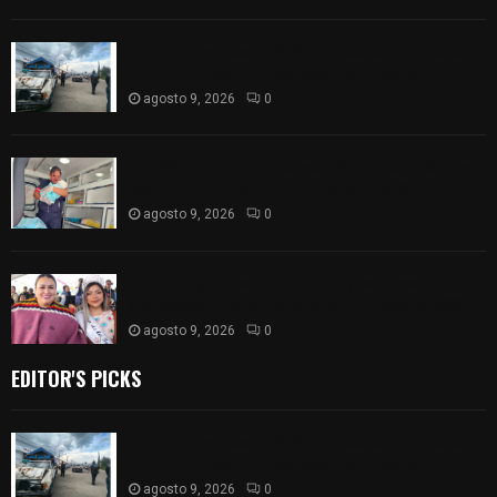
Frustran policías de SPM robo de camioneta en
comunidad de Tlaltepango; hay un detenido
agosto 9, 2026
0
¡Es niño! Oportuna intervención de paramédicos
ayuda al nacimiento de un bebé en SPM
agosto 9, 2026
0
Blanca Angulo respalda a Jocelyne Gómez rumbo
a la elección de Reina de la Feria Tlaxcala 2026
agosto 9, 2026
0
EDITOR'S PICKS
Frustran policías de SPM robo de camioneta en
comunidad de Tlaltepango; hay un detenido
agosto 9, 2026
0