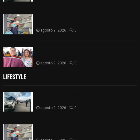
¡Es niño! Oportuna intervención de paramédicos
ayuda al nacimiento de un bebé en SPM
agosto 9, 2026
0
Blanca Angulo respalda a Jocelyne Gómez rumbo
a la elección de Reina de la Feria Tlaxcala 2026
agosto 9, 2026
0
LIFESTYLE
Frustran policías de SPM robo de camioneta en
comunidad de Tlaltepango; hay un detenido
agosto 9, 2026
0
¡Es niño! Oportuna intervención de paramédicos
ayuda al nacimiento de un bebé en SPM