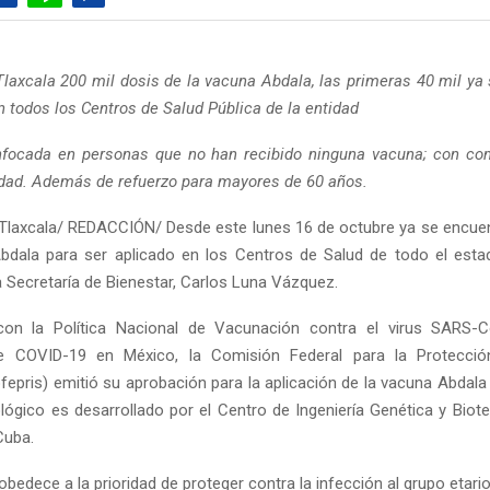
 Tlaxcala 200 mil dosis de la vacuna Abdala, las primeras 40 mil ya
n todos los Centros de Salud Pública de la entidad
focada en personas que no han recibido ninguna vacuna; con com
dad. Además de refuerzo para mayores de 60 años.
Tlaxcala/ REDACCIÓN/ Desde este lunes 16 de octubre ya se encuen
Abdala para ser aplicado en los Centros de Salud de todo el esta
a Secretaría de Bienestar, Carlos Luna Vázquez.
on la Política Nacional de Vacunación contra el virus SARS-C
e COVID-19 en México, la Comisión Federal para la Protecci
ofepris) emitió su aprobación para la aplicación de la vacuna Abdal
ológico es desarrollado por el Centro de Ingeniería Genética y Biote
Cuba.
obedece a la prioridad de proteger contra la infección al grupo etari