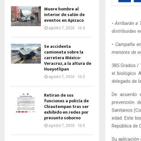
Muere hombre al
interior de salón de
eventos en Apizaco
• Arribarán a
agosto 7, 2026
0
distribuidas e
• Campaña en
Se accidenta
camioneta sobre la
menores de e
carretera México-
Veracruz, a la altura de
385 Grados / 
Hueyotlipan
el biológico 
agosto 7, 2026
0
delegado de l
De acuerdo c
Retiran de sus
funciones a policía de
prevención d
Chiautempan tras ser
Sanitarios (C
exhibido en redes por
presunto soborno
edad. Este bi
República de 
agosto 7, 2026
0
Su aplicación 