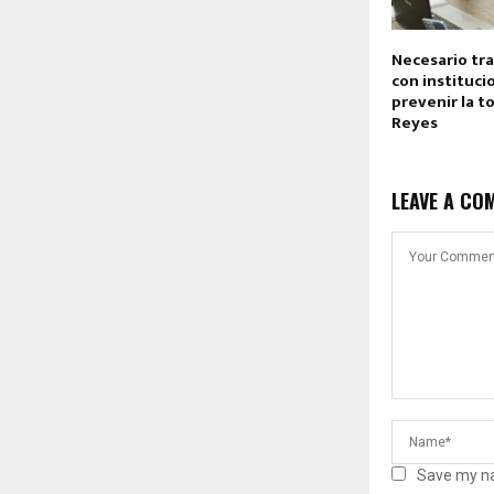
Necesario tr
con instituci
prevenir la t
Reyes
LEAVE A CO
Save my na