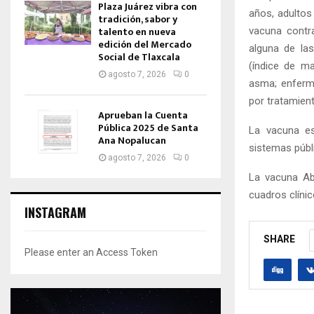
Plaza Juárez vibra con
años, adultos
tradición, sabor y
talento en nueva
vacuna contr
edición del Mercado
alguna de las
Social de Tlaxcala
(índice de m
agosto 7, 2026
0
asma; enferme
por tratamient
Aprueban la Cuenta
Pública 2025 de Santa
La vacuna es
Ana Nopalucan
sistemas públ
agosto 7, 2026
0
La vacuna Abd
cuadros clíni
INSTAGRAM
SHARE
Please enter an Access Token