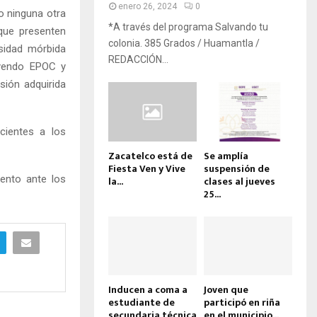
enero 26, 2024
0
o ninguna otra
*A través del programa Salvando tu
que presenten
colonia. 385 Grados / Huamantla /
esidad mórbida
REDACCIÓN...
uyendo EPOC y
sión adquirida
cientes a los
Zacatelco está de
Se amplía
Fiesta Ven y Vive
suspensión de
iento ante los
la...
clases al jueves
25...
Inducen a coma a
Joven que
estudiante de
participó en riña
secundaria técnica
en el municipio...