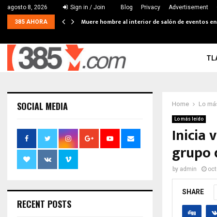
agosto 8, 2026
Sign in / Join
Blog
Privacy
Advertisement
Muere hombre al interior de salón de eventos e
385 AHORA
TL
SOCIAL MEDIA
Home
Lo más
Lo más leído
Inicia 
grupo 
by
admin
oct
SHARE
RECENT POSTS