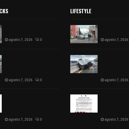
ICKS
LIFESTYLE
Muere hombre al interior de
Muere hombre a
salón de eventos en Apizaco
salón de event
agosto 7, 2026
0
agosto 7, 2026
Se accidenta camioneta
Se accidenta 
sobre la carretera México-
sobre la carre
Veracruz, a la altura de
Veracruz, a la 
Hueyotlipan
Hueyotlipan
agosto 7, 2026
0
agosto 7, 2026
Retiran de sus funciones a
Retiran de sus
policía de Chiautempan tras
policía de Chi
ser exhibido en redes por
ser exhibido en
presunto soborno
presunto sobo
agosto 7, 2026
0
agosto 7, 2026