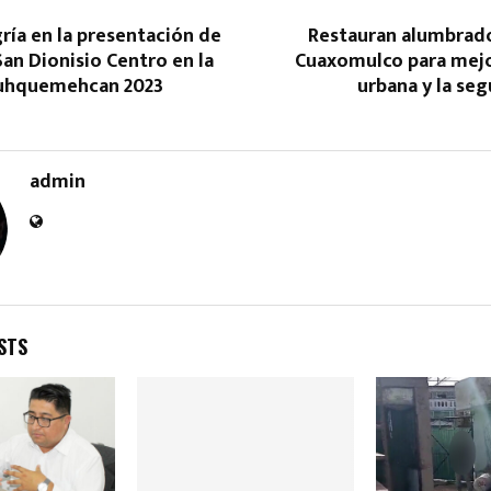
gría en la presentación de
Restauran alumbrado
an Dionisio Centro en la
Cuaxomulco para mej
auhquemehcan 2023
urbana y la seg
admin
Reply
Retweet
Favorite
Reply
R
STS