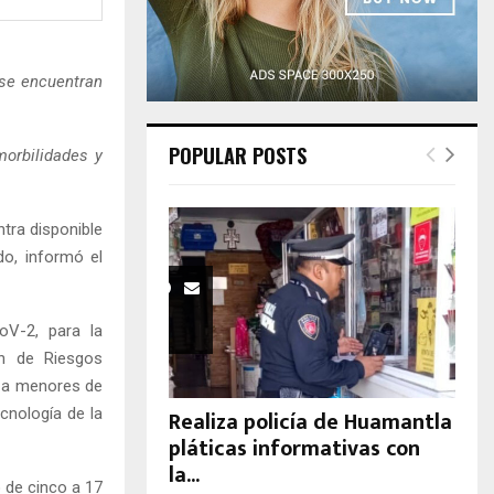
H
 se encuentran
POPULAR POSTS
orbilidades y
tra disponible
do, informó el
oV-2, para la
ón de Riesgos
a a menores de
cnología de la
Realiza policía de Huamantla
pláticas informativas con
la...
o de cinco a 17