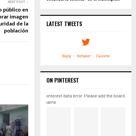
NEXT POST
 público en
orar imagen
uridad de la
LATEST TWEETS
población
etweet
Favorite
Reply
Retweet
Favorite
ON PINTEREST
pinterest data error: Please add the board
name