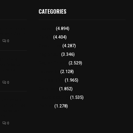
CATEGORIES
l interior de
Tlaxcala
(4.894)
os en Apizaco
Policía
(4.404)
0
8 columnas
(4.287)
Región Sur
(3.346)
camioneta
Región Oriente
(2.529)
tera México-
altura de
Educación
(2.128)
Lo más leído
(1.965)
0
Congreso
(1.852)
Tlaxcala Capital
(1.535)
 funciones a
autempan tras
Política
(1.278)
 redes por
rno
0