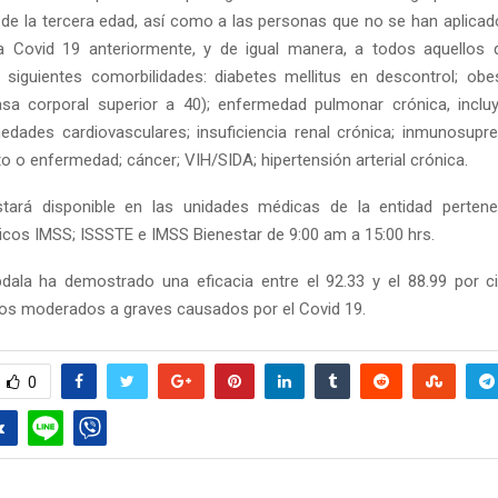
 de la tercera edad, así como a las personas que no se han aplicad
a Covid 19 anteriormente, y de igual manera, a todos aquellos 
 siguientes comorbilidades: diabetes mellitus en descontrol; ob
asa corporal superior a 40); enfermedad pulmonar crónica, incl
dades cardiovasculares; insuficiencia renal crónica; inmunosupre
o o enfermedad; cáncer; VIH/SIDA; hipertensión arterial crónica.
tará disponible en las unidades médicas de la entidad pertene
icos IMSS; ISSSTE e IMSS Bienestar de 9:00 am a 15:00 hrs.
ala ha demostrado una eficacia entre el 92.33 y el 88.99 por c
cos moderados a graves causados por el Covid 19.
0