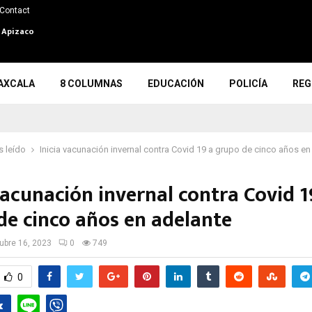
Contact
n Apizaco
AXCALA
8 COLUMNAS
EDUCACIÓN
POLICÍA
REG
 leído
Inicia vacunación invernal contra Covid 19 a grupo de cinco años en
vacunación invernal contra Covid 1
de cinco años en adelante
ubre 16, 2023
0
749
0