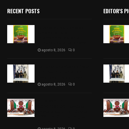
RECENT POSTS
EDITOR'S P
Sabores y tradiciones se
suman a la feria
Internacional del Arte
Efímero y de la Dalia 2026
agosto 8, 2026
0
Detienen en Apizaco a joven
por presunta portación
ilegal de arma de fuego
agosto 8, 2026
0
𝗔𝗣𝗥𝗢𝗕𝗔𝗗𝗔 | 𝗘𝗹
𝗖𝗼𝗻𝗴𝗿𝗲𝘀𝗼 𝗱𝗲 𝗧𝗹𝗮𝘅𝗰𝗮𝗹𝗮
𝗮𝘃𝗮𝗹𝗮 𝗹𝗮 𝗖𝘂𝗲𝗻𝘁𝗮 𝗣ú𝗯𝗹𝗶𝗰𝗮
𝟮𝟬𝟮𝟱 𝗱𝗲 𝗖𝗼𝗻𝘁𝗹𝗮 𝗱𝗲 𝗝𝘂𝗮𝗻
𝗖𝘂𝗮𝗺𝗮𝘁𝘇𝗶
agosto 8, 2026
0