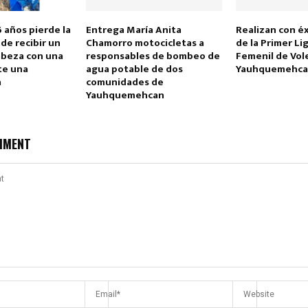
 años pierde la
Entrega María Anita
Realizan con éx
de recibir un
Chamorro motocicletas a
de la Primer Li
abeza con una
responsables de bombeo de
Femenil de Vol
te una
agua potable de dos
Yauhquemehca
a
comunidades de
Yauhquemehcan
Reply
Retweet
Favorite
Reply
R
MMENT