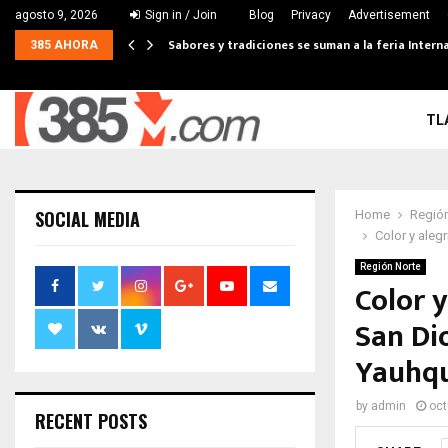
agosto 9, 2026
Sign in / Join
Blog
Privacy
Advertisement
Sabores y tradiciones se suman a la feria Interna
385 AHORA
TL
SOCIAL MEDIA
Home
Región
Color y aleg
Región Norte
Color 
San Dio
Yauhq
by
admin
oct
RECENT POSTS