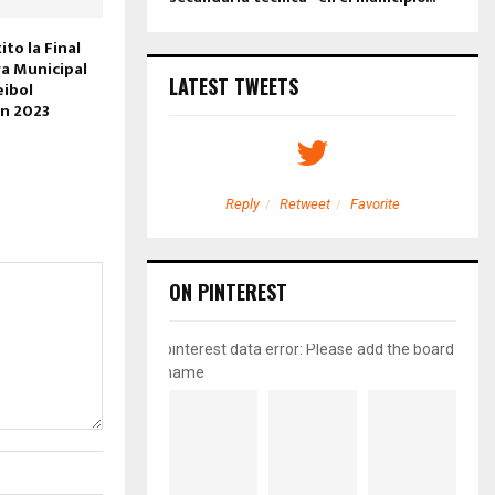
ito la Final
ga Municipal
LATEST TWEETS
eibol
n 2023
etweet
Favorite
Reply
Retweet
Favorite
ON PINTEREST
pinterest data error: Please add the board
name