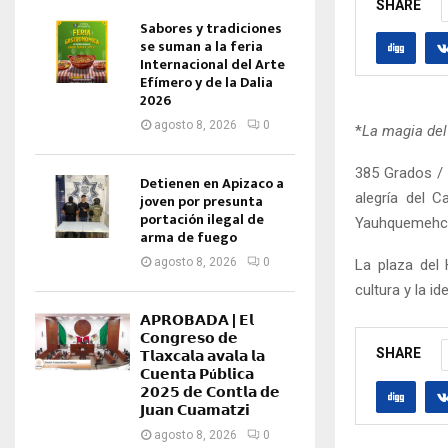
SHARE
Sabores y tradiciones
se suman a la feria
Internacional del Arte
Efímero y de la Dalia
2026
agosto 8, 2026
0
*
La magia del
385 Grados /
Detienen en Apizaco a
alegría del 
joven por presunta
portación ilegal de
Yauhquemehc
arma de fuego
agosto 8, 2026
0
La plaza del 
cultura y la 
𝗔𝗣𝗥𝗢𝗕𝗔𝗗𝗔 | 𝗘𝗹
𝗖𝗼𝗻𝗴𝗿𝗲𝘀𝗼 𝗱𝗲
𝗧𝗹𝗮𝘅𝗰𝗮𝗹𝗮 𝗮𝘃𝗮𝗹𝗮 𝗹𝗮
SHARE
𝗖𝘂𝗲𝗻𝘁𝗮 𝗣ú𝗯𝗹𝗶𝗰𝗮
𝟮𝟬𝟮𝟱 𝗱𝗲 𝗖𝗼𝗻𝘁𝗹𝗮 𝗱𝗲
𝗝𝘂𝗮𝗻 𝗖𝘂𝗮𝗺𝗮𝘁𝘇𝗶
agosto 8, 2026
0