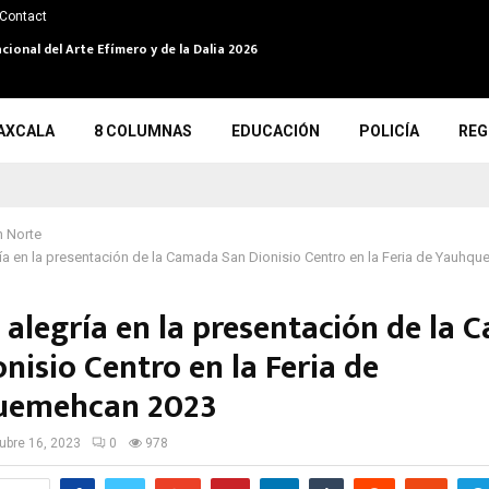
Contact
cional del Arte Efímero y de la Dalia 2026
AXCALA
8 COLUMNAS
EDUCACIÓN
POLICÍA
REG
 Norte
ría en la presentación de la Camada San Dionisio Centro en la Feria de Yauh
y alegría en la presentación de la
nisio Centro en la Feria de
uemehcan 2023
ubre 16, 2023
0
978