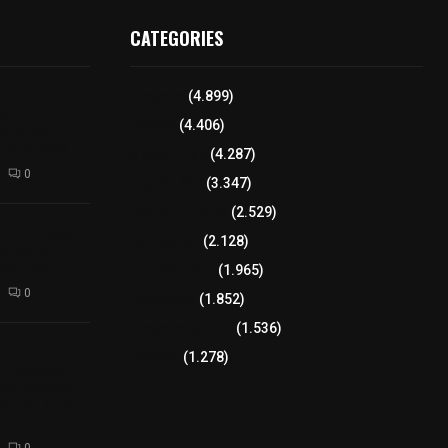
CATEGORIES
iciones se
Tlaxcala
(4.899)
a
Policía
(4.406)
el Arte
 Dalia 2026
8 columnas
(4.287)
0
Región Sur
(3.347)
Región Oriente
(2.529)
izaco a joven
Educación
(2.128)
ortación
 de fuego
Lo más leído
(1.965)
0
Congreso
(1.852)
Tlaxcala Capital
(1.536)
𝗘𝗹
Política
(1.278)
𝗧𝗹𝗮𝘅𝗰𝗮𝗹𝗮
𝘁𝗮 𝗣ú𝗯𝗹𝗶𝗰𝗮
𝗹𝗮 𝗱𝗲 𝗝𝘂𝗮𝗻
0