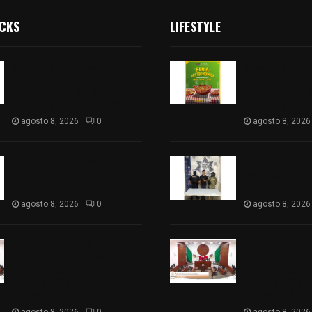
ICKS
LIFESTYLE
Sabores y tradiciones se
Sabores y trad
suman a la feria
suman a la feri
Internacional del Arte
Internacional d
Efímero y de la Dalia 2026
Efímero y de la
agosto 8, 2026
0
agosto 8, 2026
Detienen en Apizaco a joven
Detienen en Ap
por presunta portación
por presunta p
ilegal de arma de fuego
ilegal de arma
agosto 8, 2026
0
agosto 8, 2026
𝗔𝗣𝗥𝗢𝗕𝗔𝗗𝗔 | 𝗘𝗹
𝗔𝗣𝗥𝗢𝗕𝗔𝗗𝗔 | 
𝗖𝗼𝗻𝗴𝗿𝗲𝘀𝗼 𝗱𝗲 𝗧𝗹𝗮𝘅𝗰𝗮𝗹𝗮
𝗖𝗼𝗻𝗴𝗿𝗲𝘀𝗼 𝗱𝗲 
𝗮𝘃𝗮𝗹𝗮 𝗹𝗮 𝗖𝘂𝗲𝗻𝘁𝗮 𝗣ú𝗯𝗹𝗶𝗰𝗮
𝗮𝘃𝗮𝗹𝗮 𝗹𝗮 𝗖𝘂𝗲
𝟮𝟬𝟮𝟱 𝗱𝗲 𝗖𝗼𝗻𝘁𝗹𝗮 𝗱𝗲 𝗝𝘂𝗮𝗻
𝟮𝟬𝟮𝟱 𝗱𝗲 𝗖𝗼𝗻𝘁
𝗖𝘂𝗮𝗺𝗮𝘁𝘇𝗶
𝗖𝘂𝗮𝗺𝗮𝘁𝘇𝗶
agosto 8, 2026
0
agosto 8, 2026