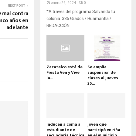
enero 26, 2024
0
NEXT POST
ernal contra
*A través del programa Salvando tu
inco años en
colonia. 385 Grados / Huamantla /
adelante
REDACCIÓN...
Zacatelco está de
Se amplía
Fiesta Ven y Vive
suspensión de
la...
clases al jueves
25...
Inducen a coma a
Joven que
estudiante de
participó en riña
secundaria técnica
en el municipio...