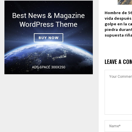
Hombre de 56
vida después 
golpe en la c
piedra duran
supuesta riñ
LEAVE A CO