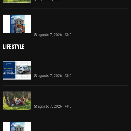
PAN propone eliminar el ISR al aguinaldo y a
salarios menores de 12 mil pesos para fortalecer
la economía familiar
agosto 7, 2026
0
LIFESTYLE
Compró una camioneta y resultó tener reporte
de robo; FGJE la asegura en Xiloxoxtla
agosto 7, 2026
0
Joven pierde la vida tras salirse de la carretera y
chocar contra un árbol en Atlangatepec
agosto 7, 2026
0
PAN propone eliminar el ISR al aguinaldo y a
salarios menores de 12 mil pesos para fortalecer