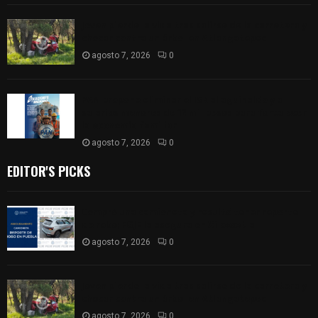
Joven pierde la vida tras salirse de la carretera y
chocar contra un árbol en Atlangatepec
agosto 7, 2026
0
PAN propone eliminar el ISR al aguinaldo y a
salarios menores de 12 mil pesos para fortalecer
la economía familiar
agosto 7, 2026
0
EDITOR'S PICKS
Compró una camioneta y resultó tener reporte
de robo; FGJE la asegura en Xiloxoxtla
agosto 7, 2026
0
Joven pierde la vida tras salirse de la carretera y
chocar contra un árbol en Atlangatepec
agosto 7, 2026
0