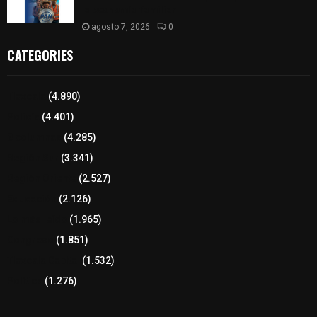
la economía familiar
agosto 7, 2026
0
CATEGORIES
Tlaxcala
(4.890)
Policía
(4.401)
8 columnas
(4.285)
Región Sur
(3.341)
Región Oriente
(2.527)
Educación
(2.126)
Lo más leído
(1.965)
Congreso
(1.851)
Tlaxcala Capital
(1.532)
Política
(1.276)