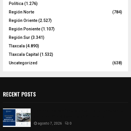
Política
(1.276)
Región Norte
(784)
Región Oriente
(2.527)
Región Poniente
(1.107)
Región Sur
(3.341)
Tlaxcala
(4.890)
Tlaxcala Capital
(1.532)
Uncategorized
(638)
RECENT POSTS
Compró una camioneta y resultó tener reporte
de robo; FGJE la asegura en Xiloxoxtla
agosto 7, 2026
0