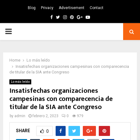
Blog
Privacy
Advertisement
Contact
Facebook
Twitter
Instagram
Pinterest
Google
Youtube
PRIMARY
MENU
Home
Lo más leído
Insatisfechas organizaciones campesinas con comparecencia
de titular de la SIA ante Congreso
Lo más leído
Insatisfechas organizaciones
campesinas con comparecencia de
titular de la SIA ante Congreso
by
admin
febrero 2, 2023
0
979
SHARE
0