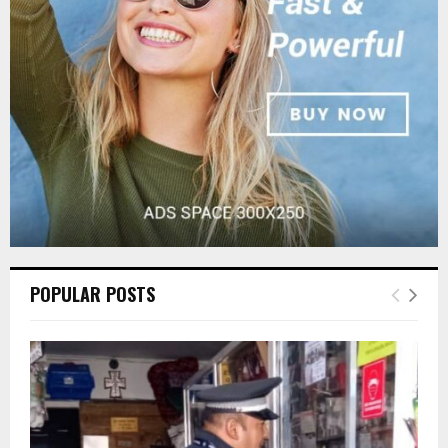
:
C
H
POPULAR POSTS