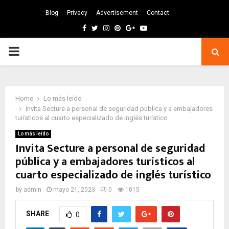
Blog
Privacy
Advertisement
Contact
Facebook
Twitter
Instagram
Pinterest
Google
Youtube
PRIMARY
MENU
Home
Lo más leído
Invita Secture a personal de seguridad pública y a embajadores
turísticos al cuarto especializado de inglés turístico
Lo más leído
Invita Secture a personal de seguridad
pública y a embajadores turísticos al
cuarto especializado de inglés turístico
by
admin
mayo 21, 2023
0
1015
SHARE
0