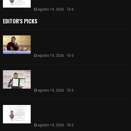
Chiautempan
agosto 10, 2026
0
EDITOR'S PICKS
Raymundo Vázquez acusa presuntas
irregularidades en proceso interno de Morena en
Tlaxcala
agosto 10, 2026
0
Carlos Augusto Pérez presenta “Decálogo del
aspirante” rumbo a la Coordinación Estatal de la
4T en Tlaxcala
agosto 10, 2026
0
Maximino Hernández Pulido recibe patente para
ocupar la Notaría Pública número 3 en
Chiautempan
agosto 10, 2026
0