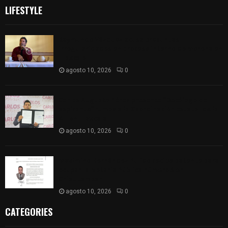
LIFESTYLE
Raymundo Vázquez acusa presuntas
irregularidades en proceso interno de Morena en
Tlaxcala
agosto 10, 2026
0
Carlos Augusto Pérez presenta “Decálogo del
aspirante” rumbo a la Coordinación Estatal de la
4T en Tlaxcala
agosto 10, 2026
0
Maximino Hernández Pulido recibe patente para
ocupar la Notaría Pública número 3 en
Chiautempan
agosto 10, 2026
0
CATEGORIES