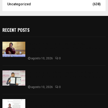
Uncategorized
(638)
RECENT POSTS
Raymundo Vázquez acusa presuntas
irregularidades en proceso interno de Morena en
Tlaxcala
agosto 10, 2026
0
Carlos Augusto Pérez presenta “Decálogo del
aspirante” rumbo a la Coordinación Estatal de la
4T en Tlaxcala
agosto 10, 2026
0
Maximino Hernández Pulido recibe patente para
ocupar la Notaría Pública número 3 en