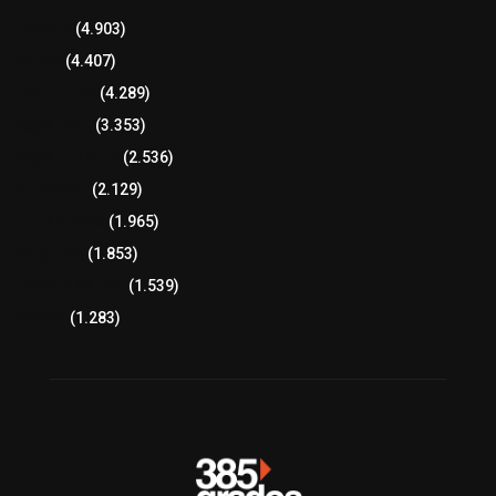
Tlaxcala
(4.903)
Policía
(4.407)
8 columnas
(4.289)
Región Sur
(3.353)
Región Oriente
(2.536)
Educación
(2.129)
Lo más leído
(1.965)
Congreso
(1.853)
Tlaxcala Capital
(1.539)
Política
(1.283)