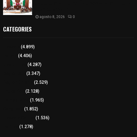
𝗮𝘃𝗮𝗹𝗮 𝗹𝗮 𝗖𝘂𝗲𝗻𝘁𝗮 𝗣ú𝗯𝗹𝗶𝗰𝗮 𝟮𝟬𝟮𝟱 𝗱𝗲 𝗖𝗼𝗻𝘁𝗹𝗮 𝗱𝗲
𝗝𝘂𝗮𝗻 𝗖𝘂𝗮𝗺𝗮𝘁𝘇𝗶
agosto 8, 2026
0
CATEGORIES
Tlaxcala
(4.899)
Policía
(4.406)
8 columnas
(4.287)
Región Sur
(3.347)
Región Oriente
(2.529)
Educación
(2.128)
Lo más leído
(1.965)
Congreso
(1.852)
Tlaxcala Capital
(1.536)
Política
(1.278)