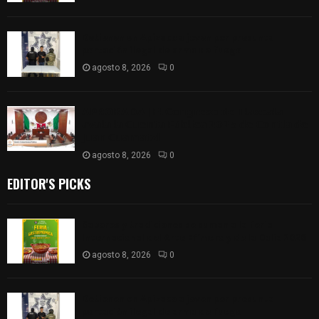
Detienen en Apizaco a joven por presunta
portación ilegal de arma de fuego
agosto 8, 2026
0
𝗔𝗣𝗥𝗢𝗕𝗔𝗗𝗔 | 𝗘𝗹 𝗖𝗼𝗻𝗴𝗿𝗲𝘀𝗼 𝗱𝗲 𝗧𝗹𝗮𝘅𝗰𝗮𝗹𝗮
𝗮𝘃𝗮𝗹𝗮 𝗹𝗮 𝗖𝘂𝗲𝗻𝘁𝗮 𝗣ú𝗯𝗹𝗶𝗰𝗮 𝟮𝟬𝟮𝟱 𝗱𝗲 𝗖𝗼𝗻𝘁𝗹𝗮 𝗱𝗲
𝗝𝘂𝗮𝗻 𝗖𝘂𝗮𝗺𝗮𝘁𝘇𝗶
agosto 8, 2026
0
EDITOR'S PICKS
Sabores y tradiciones se suman a la feria
Internacional del Arte Efímero y de la Dalia 2026
agosto 8, 2026
0
Detienen en Apizaco a joven por presunta
portación ilegal de arma de fuego