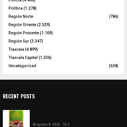
Policía
(4.406)
Política
(1.278)
Región Norte
(786)
Región Oriente
(2.529)
Región Poniente
(1.109)
Región Sur
(3.347)
Tlaxcala
(4.899)
Tlaxcala Capital
(1.536)
Uncategorized
(638)
RECENT POSTS
Sabores y tradiciones se suman a la feria
Internacional del Arte Efímero y de la Dalia 2026
agosto 8, 2026
0