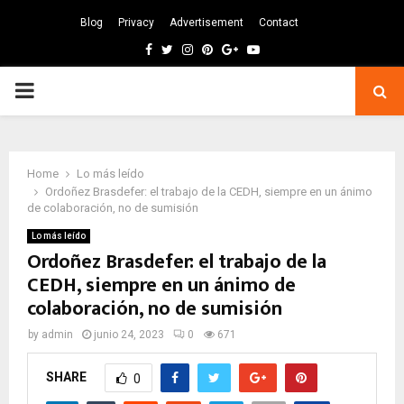
Blog
Privacy
Advertisement
Contact
Facebook
Twitter
Instagram
Pinterest
Google
Youtube
PRIMARY
MENU
Home
Lo más leído
Ordoñez Brasdefer: el trabajo de la CEDH, siempre en un ánimo
de colaboración, no de sumisión
Lo más leído
Ordoñez Brasdefer: el trabajo de la
CEDH, siempre en un ánimo de
colaboración, no de sumisión
by
admin
junio 24, 2023
0
671
SHARE
0