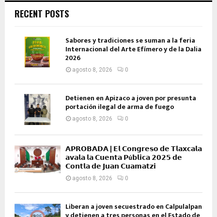
RECENT POSTS
Sabores y tradiciones se suman a la feria
Internacional del Arte Efímero y de la Dalia
2026
agosto 8, 2026
0
Detienen en Apizaco a joven por presunta
portación ilegal de arma de fuego
agosto 8, 2026
0
𝗔𝗣𝗥𝗢𝗕𝗔𝗗𝗔 | 𝗘𝗹 𝗖𝗼𝗻𝗴𝗿𝗲𝘀𝗼 𝗱𝗲 𝗧𝗹𝗮𝘅𝗰𝗮𝗹𝗮
𝗮𝘃𝗮𝗹𝗮 𝗹𝗮 𝗖𝘂𝗲𝗻𝘁𝗮 𝗣ú𝗯𝗹𝗶𝗰𝗮 𝟮𝟬𝟮𝟱 𝗱𝗲
𝗖𝗼𝗻𝘁𝗹𝗮 𝗱𝗲 𝗝𝘂𝗮𝗻 𝗖𝘂𝗮𝗺𝗮𝘁𝘇𝗶
agosto 8, 2026
0
Liberan a joven secuestrado en Calpulalpan
y detienen a tres personas en el Estado de