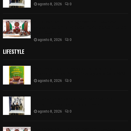
agosto 8, 2026
0
𝗔𝗣𝗥𝗢𝗕𝗔𝗗𝗔 | 𝗘𝗹 𝗖𝗼𝗻𝗴𝗿𝗲𝘀𝗼 𝗱𝗲 𝗧𝗹𝗮𝘅𝗰𝗮𝗹𝗮
𝗮𝘃𝗮𝗹𝗮 𝗹𝗮 𝗖𝘂𝗲𝗻𝘁𝗮 𝗣ú𝗯𝗹𝗶𝗰𝗮 𝟮𝟬𝟮𝟱 𝗱𝗲 𝗖𝗼𝗻𝘁𝗹𝗮 𝗱𝗲
𝗝𝘂𝗮𝗻 𝗖𝘂𝗮𝗺𝗮𝘁𝘇𝗶
agosto 8, 2026
0
LIFESTYLE
Sabores y tradiciones se suman a la feria
Internacional del Arte Efímero y de la Dalia 2026
agosto 8, 2026
0
Detienen en Apizaco a joven por presunta
portación ilegal de arma de fuego
agosto 8, 2026
0
𝗔𝗣𝗥𝗢𝗕𝗔𝗗𝗔 | 𝗘𝗹 𝗖𝗼𝗻𝗴𝗿𝗲𝘀𝗼 𝗱𝗲 𝗧𝗹𝗮𝘅𝗰𝗮𝗹𝗮