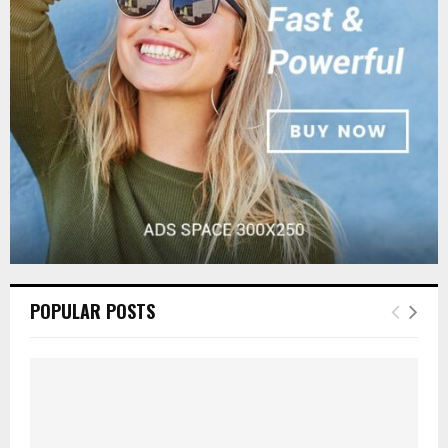
r
R
:
C
H
POPULAR POSTS