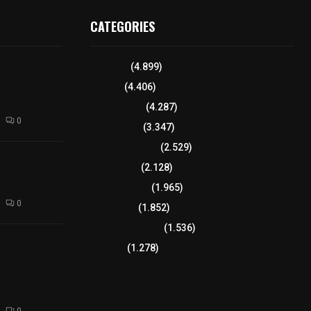
CATEGORIES
iciones se
Tlaxcala
(4.899)
a
Policía
(4.406)
el Arte
 Dalia 2026
8 columnas
(4.287)
0
Región Sur
(3.347)
Región Oriente
(2.529)
izaco a joven
Educación
(2.128)
ortación
 de fuego
Lo más leído
(1.965)
0
Congreso
(1.852)
Tlaxcala Capital
(1.536)
𝗘𝗹
Política
(1.278)
𝗧𝗹𝗮𝘅𝗰𝗮𝗹𝗮
𝘁𝗮 𝗣ú𝗯𝗹𝗶𝗰𝗮
𝗹𝗮 𝗱𝗲 𝗝𝘂𝗮𝗻
0