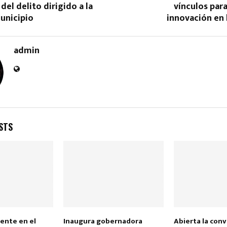
del delito dirigido a la
vínculos para
unicipio
innovación en 
admin
Reply
Retweet
Favorite
Reply
R
STS
sente en el
Inaugura gobernadora
Abierta la conv