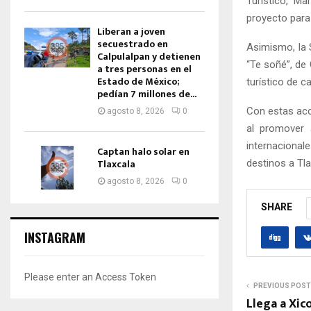
Turístico, M
proyecto para
Liberan a joven
secuestrado en
Asimismo, la 
Calpulalpan y detienen
“Te soñé”, de 
a tres personas en el
Estado de México;
turístico de c
pedían 7 millones de...
Con estas acci
agosto 8, 2026
0
al promover 
internaciona
Captan halo solar en
Tlaxcala
destinos a Tla
agosto 8, 2026
0
SHARE
INSTAGRAM
Please enter an Access Token
PREVIOUS POST
Llega a Xi