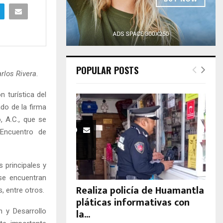
H
POPULAR POSTS
arlos Rivera
.
 turística del
ado de la firma
, A.C., que se
 Encuentro de
 principales y
se encuentran
Realiza policía de Huamantla
, entre otros.
pláticas informativas con
la...
n y Desarrollo