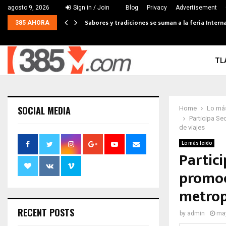
agosto 9, 2026
Sign in / Join
Blog
Privacy
Advertisement
Sabores y tradiciones se suman a la feria Interna
385 AHORA
TL
SOCIAL MEDIA
Home
Lo más
Participa Se
de viajes
Lo más leído
Partici
promoci
metrop
RECENT POSTS
by
admin
may