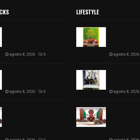
ICKS
LIFESTYLE
Sabores y tradiciones se
Sabores y trad
suman a la feria
suman a la feri
Internacional del Arte
Internacional d
Efímero y de la Dalia 2026
Efímero y de la
agosto 8, 2026
0
agosto 8, 2026
Detienen en Apizaco a joven
Detienen en Ap
por presunta portación
por presunta p
ilegal de arma de fuego
ilegal de arma
agosto 8, 2026
0
agosto 8, 2026
𝗔𝗣𝗥𝗢𝗕𝗔𝗗𝗔 | 𝗘𝗹
𝗔𝗣𝗥𝗢𝗕𝗔𝗗𝗔 | 
𝗖𝗼𝗻𝗴𝗿𝗲𝘀𝗼 𝗱𝗲 𝗧𝗹𝗮𝘅𝗰𝗮𝗹𝗮
𝗖𝗼𝗻𝗴𝗿𝗲𝘀𝗼 𝗱𝗲 
𝗮𝘃𝗮𝗹𝗮 𝗹𝗮 𝗖𝘂𝗲𝗻𝘁𝗮 𝗣ú𝗯𝗹𝗶𝗰𝗮
𝗮𝘃𝗮𝗹𝗮 𝗹𝗮 𝗖𝘂𝗲
𝟮𝟬𝟮𝟱 𝗱𝗲 𝗖𝗼𝗻𝘁𝗹𝗮 𝗱𝗲 𝗝𝘂𝗮𝗻
𝟮𝟬𝟮𝟱 𝗱𝗲 𝗖𝗼𝗻𝘁
𝗖𝘂𝗮𝗺𝗮𝘁𝘇𝗶
𝗖𝘂𝗮𝗺𝗮𝘁𝘇𝗶
agosto 8, 2026
0
agosto 8, 2026