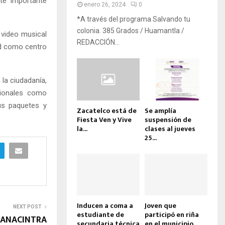
te importante
enero 26, 2024
0
*A través del programa Salvando tu
colonia. 385 Grados / Huamantla /
 video musical
REDACCIÓN...
dad como centro
 la ciudadanía,
cionales como
us paquetes y
Zacatelco está de
Se amplía
Fiesta Ven y Vive
suspensión de
la...
clases al jueves
25...
Inducen a coma a
Joven que
NEXT POST
estudiante de
participó en riña
 CANACINTRA
secundaria técnica
en el municipio...