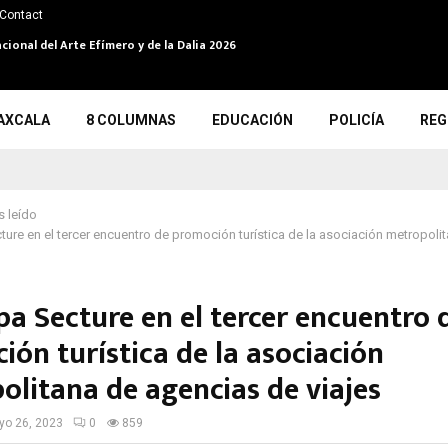
Contact
cional del Arte Efímero y de la Dalia 2026
AXCALA
8 COLUMNAS
EDUCACIÓN
POLICÍA
REG
 leído
cture en el tercer encuentro de promoción turística de la asociación metropol
pa Secture en el tercer encuentro 
ón turística de la asociación
olitana de agencias de viajes
o 26, 2023
0
859