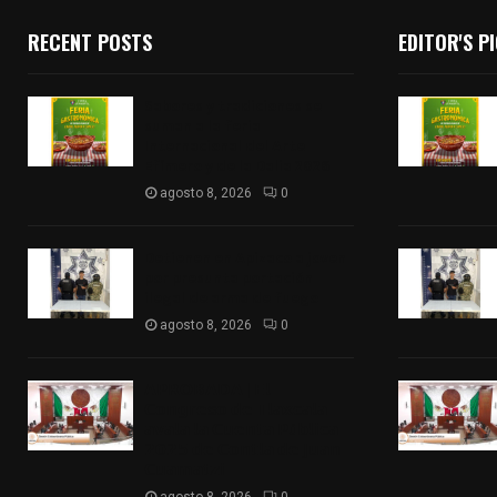
RECENT POSTS
EDITOR'S P
Sabores y tradiciones se
suman a la feria
Internacional del Arte
Efímero y de la Dalia 2026
agosto 8, 2026
0
Detienen en Apizaco a joven
por presunta portación
ilegal de arma de fuego
agosto 8, 2026
0
𝗔𝗣𝗥𝗢𝗕𝗔𝗗𝗔 | 𝗘𝗹
𝗖𝗼𝗻𝗴𝗿𝗲𝘀𝗼 𝗱𝗲 𝗧𝗹𝗮𝘅𝗰𝗮𝗹𝗮
𝗮𝘃𝗮𝗹𝗮 𝗹𝗮 𝗖𝘂𝗲𝗻𝘁𝗮 𝗣ú𝗯𝗹𝗶𝗰𝗮
𝟮𝟬𝟮𝟱 𝗱𝗲 𝗖𝗼𝗻𝘁𝗹𝗮 𝗱𝗲 𝗝𝘂𝗮𝗻
𝗖𝘂𝗮𝗺𝗮𝘁𝘇𝗶
agosto 8, 2026
0