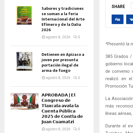
SHARE
Sabores y tradiciones
se suman a la feria
Internacional del Arte
Efímero y de la Dalia
2026
agosto 8, 2026
0
*Presentó la m
Detienen en Apizaco a
385 Grados / 
joven por presunta
gobierno local
portación ilegal de
arma de fuego
de convenio c
agosto 8, 2026
0
realizó en e
Promoción Tur
𝗔𝗣𝗥𝗢𝗕𝗔𝗗𝗔 | 𝗘𝗹
La Asociación
𝗖𝗼𝗻𝗴𝗿𝗲𝘀𝗼 𝗱𝗲
𝗧𝗹𝗮𝘅𝗰𝗮𝗹𝗮 𝗮𝘃𝗮𝗹𝗮 𝗹𝗮
más reconoci
𝗖𝘂𝗲𝗻𝘁𝗮 𝗣ú𝗯𝗹𝗶𝗰𝗮
líneas aéreas,
𝟮𝟬𝟮𝟱 𝗱𝗲 𝗖𝗼𝗻𝘁𝗹𝗮 𝗱𝗲
𝗝𝘂𝗮𝗻 𝗖𝘂𝗮𝗺𝗮𝘁𝘇𝗶
Durante el ev
agosto 8, 2026
0