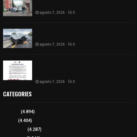
Apizaco
agosto 7, 2026
0
Se accidenta camioneta sobre la carretera
México-Veracruz, a la altura de Hueyotlipan
agosto 7, 2026
0
Retiran de sus funciones a policía de
Chiautempan tras ser exhibido en redes por
presunto soborno
agosto 7, 2026
0
CATEGORIES
Tlaxcala
(4.894)
Policía
(4.404)
8 columnas
(4.287)