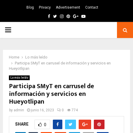
Blog
Privacy
Advertisement
Contact
Facebook
Twitter
Instagram
Pinterest
Google
Youtube
PRIMARY
MENU
Home
Lo más leído
Participa SMyT en carrusel de información y servicios en
Hueyotlipan
Lo más leído
Participa SMyT en carrusel de
información y servicios en
Hueyotlipan
by
admin
junio 16, 2023
0
774
SHARE
0