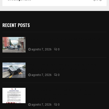
RECENT POSTS
Muere hombre al interior de salón de eventos en
Apizaco
agosto 7, 2026
0
Se accidenta camioneta sobre la carretera
México-Veracruz, a la altura de Hueyotlipan
agosto 7, 2026
0
Retiran de sus funciones a policía de
Chiautempan tras ser exhibido en redes por
presunto soborno
agosto 7, 2026
0