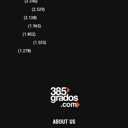
Región Sur
(3.346)
Región Oriente
(2.529)
Educación
(2.128)
Lo más leído
(1.965)
Congreso
(1.852)
Tlaxcala Capital
(1.535)
Política
(1.278)
ABOUT US