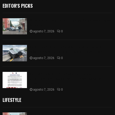
EDITOR'S PICKS
Muere hombre al interior de salón de eventos en
Apizaco
agosto 7, 2026
0
Se accidenta camioneta sobre la carretera
México-Veracruz, a la altura de Hueyotlipan
agosto 7, 2026
0
Retiran de sus funciones a policía de
Chiautempan tras ser exhibido en redes por
presunto soborno
agosto 7, 2026
0
LIFESTYLE
Muere hombre al interior de salón de eventos en