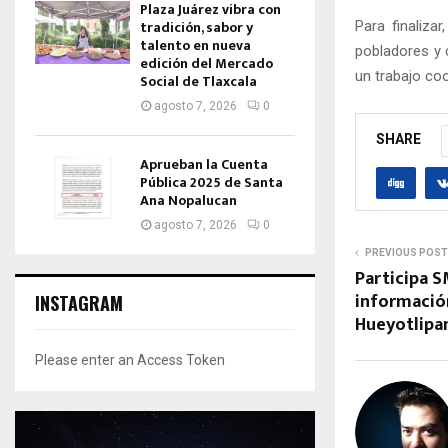
Plaza Juárez vibra con
tradición, sabor y
Para finaliza
talento en nueva
pobladores y 
edición del Mercado
un trabajo co
Social de Tlaxcala
agosto 7, 2026
0
SHARE
Aprueban la Cuenta
Pública 2025 de Santa
Ana Nopalucan
agosto 7, 2026
0
PREVIOUS POST
Participa S
información
INSTAGRAM
Hueyotlip
Please enter an Access Token