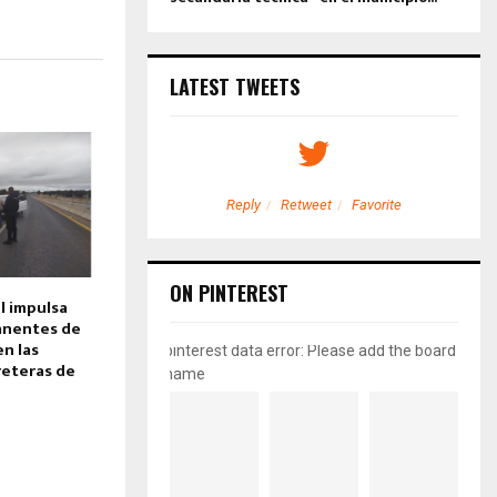
LATEST TWEETS
etweet
Favorite
Reply
Retweet
Favorite
ON PINTEREST
l impulsa
anentes de
en las
pinterest data error: Please add the board
reteras de
name