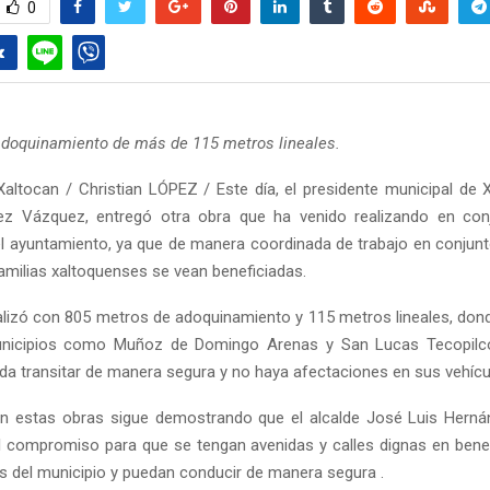
0
 adoquinamiento de más de 115 metros lineales.
altocan / Christian LÓPEZ / Este día, el presidente municipal de 
ez Vázquez, entregó otra obra que ha venido realizando en con
el ayuntamiento, ya que de manera coordinada de trabajo en conjunt
familias xaltoquenses se vean beneficiadas.
alizó con 805 metros de adoquinamiento y 115 metros lineales, do
unicipios como Muñoz de Domingo Arenas y San Lucas Tecopilco
da transitar de manera segura y no haya afectaciones en sus vehícu
on estas obras sigue demostrando que el alcalde José Luis Hern
 compromiso para que se tengan avenidas y calles dignas en bene
s del municipio y puedan conducir de manera segura .