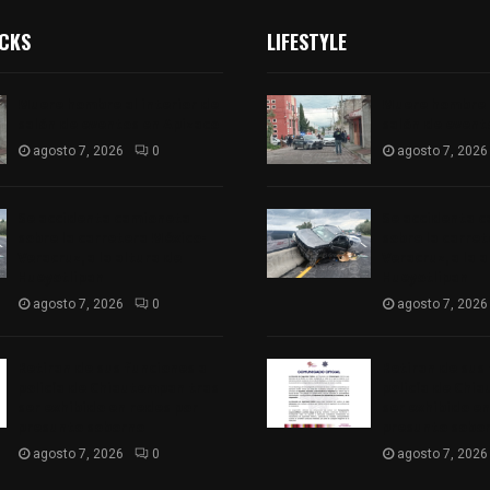
ICKS
LIFESTYLE
Muere hombre al interior de
Muere hombre a
salón de eventos en Apizaco
salón de event
agosto 7, 2026
0
agosto 7, 2026
Se accidenta camioneta
Se accidenta 
sobre la carretera México-
sobre la carre
Veracruz, a la altura de
Veracruz, a la 
Hueyotlipan
Hueyotlipan
agosto 7, 2026
0
agosto 7, 2026
Retiran de sus funciones a
Retiran de sus
policía de Chiautempan tras
policía de Chi
ser exhibido en redes por
ser exhibido en
presunto soborno
presunto sobo
agosto 7, 2026
0
agosto 7, 2026