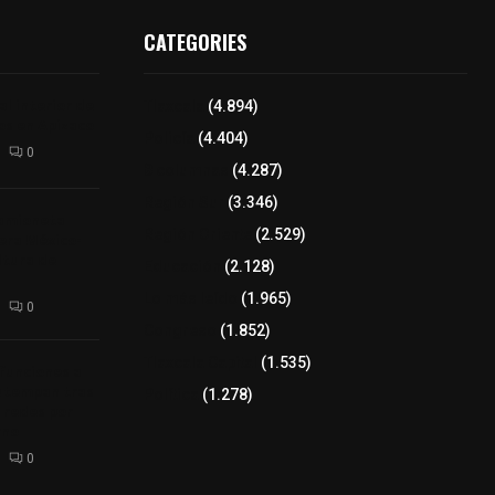
CATEGORIES
l interior de
Tlaxcala
(4.894)
os en Apizaco
Policía
(4.404)
0
8 columnas
(4.287)
Región Sur
(3.346)
camioneta
Región Oriente
(2.529)
tera México-
altura de
Educación
(2.128)
Lo más leído
(1.965)
0
Congreso
(1.852)
Tlaxcala Capital
(1.535)
 funciones a
autempan tras
Política
(1.278)
 redes por
rno
0