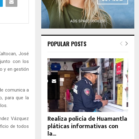
H
POPULAR POSTS
Xaltocan, José
junto con los
o y en gestión
nde comunica a
, para que la
los.
Realiza policía de Huamantla
ández Vázquez
pláticas informativas con
ficio de todos
la...