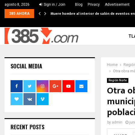
agosto 8, 2026
Sign in / Join
Blog
Privacy
Advertisement
Muere hombre al interior de salón de eventos e
385 AHORA
TL
SOCIAL MEDIA
Home
Región
Otra obra má
Región Norte
Otra o
municip
poblac
by
admin
jun
RECENT POSTS