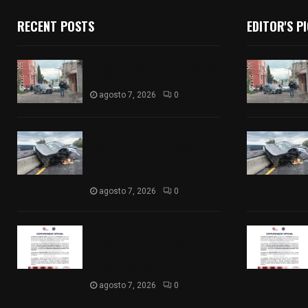
RECENT POSTS
EDITOR'S P
Muere hombre al interior de
salón de eventos en Apizaco
agosto 7, 2026
0
Se accidenta camioneta
sobre la carretera México-
Veracruz, a la altura de
Hueyotlipan
agosto 7, 2026
0
Retiran de sus funciones a
policía de Chiautempan tras
ser exhibido en redes por
presunto soborno
agosto 7, 2026
0