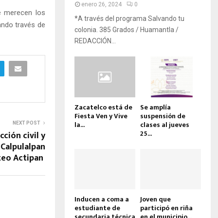
enero 26, 2024
0
se merecen los
*A través del programa Salvando tu
ando través de
colonia. 385 Grados / Huamantla /
REDACCIÓN...
Zacatelco está de
Se amplía
Fiesta Ven y Vive
suspensión de
la...
clases al jueves
NEXT POST
25...
ción civil y
Calpulalpan
teo Actipan
Inducen a coma a
Joven que
estudiante de
participó en riña
secundaria técnica
en el municipio...