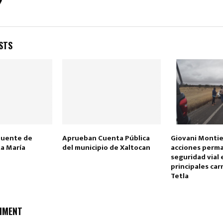
STS
Reply
Retweet
Favorite
Reply
R
puente de
Aprueban Cuenta Pública
Giovani Montie
ta María
del municipio de Xaltocan
acciones perm
seguridad vial 
principales car
Tetla
MMENT