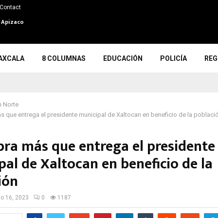
Contact
n Apizaco
AXCALA
8 COLUMNAS
EDUCACIÓN
POLICÍA
REG
 Norte
s que entrega el presidente municipal de Xaltocan en beneficio de la poblaci
bra más que entrega el presidente
al de Xaltocan en beneficio de la
ión
io 16, 2023
0
1187