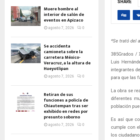
SHARE
Muere hombre al
interior de salón de
eventos en Apizaco
agosto 7, 2026
0
*Se trató del
Se accidenta
camioneta sobre la
385Grados / X
carretera México-
Luis Hernánd
Veracruz, a la altura de
Hueyotlipan
integrantes d
agosto 7, 2026
0
para que las 
La obra se re
Retiran de sus
diferentes m
funciones a policía de
Chiautempan tras ser
población pue
exhibido en redes por
presunto soborno
Es así que c
agosto 7, 2026
0
cumple con el
los ciudadano