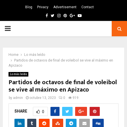
Blog
Privacy
Advertisement
Contact
Facebook
Twitter
Instagram
Pinterest
Google
Youtube
PRIMARY
MENU
Home
Lo más leído
Partidos de octavos de final de voleibol se vive al máximo en
Apizaco
Lo más leído
Partidos de octavos de final de voleibol
se vive al máximo en Apizaco
by
admin
octubre 13, 2023
0
919
SHARE
0