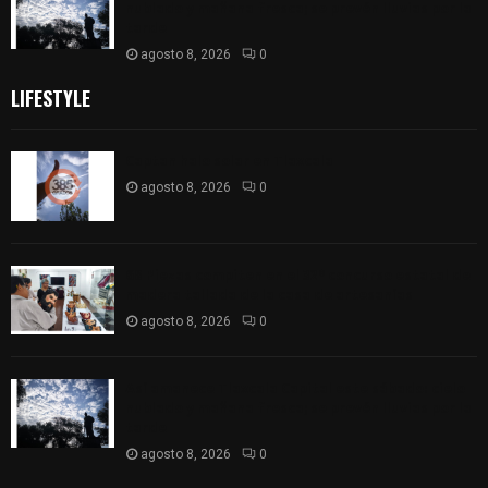
nublado y mañana fresca; se prevén lluvias por la
tarde
agosto 8, 2026
0
LIFESTYLE
Captan halo solar en Tlaxcala
agosto 8, 2026
0
68 Piezas compiten en el 32° concurso estatal de
madera tallada de la casa de artesanías
agosto 8, 2026
0
Así amanece Tlaxcala Capital este sábado: cielo
nublado y mañana fresca; se prevén lluvias por la
tarde
agosto 8, 2026
0