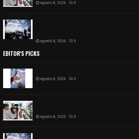
agosto 8, 2026
0
Así amanece Tlaxcala Capital este sábado: cielo
nublado y mañana fresca; se prevén lluvias por la
tarde
agosto 8, 2026
0
EDITOR'S PICKS
Captan halo solar en Tlaxcala
agosto 8, 2026
0
68 Piezas compiten en el 32° concurso estatal de
madera tallada de la casa de artesanías
agosto 8, 2026
0
Así amanece Tlaxcala Capital este sábado: cielo