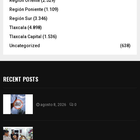
Región Oriente
(2.529)
Región Poniente
(1.109)
Región Sur
(3.346)
Tlaxcala
(4.898)
Tlaxcala Capital
(1.536)
Uncategorized
(638)
RECENT POSTS
Captan halo solar en Tlaxcala
agosto 8, 2026
0
68 Piezas compiten en el 32° concurso estatal de
madera tallada de la casa de artesanías