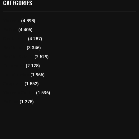
CATEGORIES
Tlaxcala
(4.898)
Policía
(4.405)
8 columnas
(4.287)
Región Sur
(3.346)
Región Oriente
(2.529)
Educación
(2.128)
Lo más leído
(1.965)
Congreso
(1.852)
Tlaxcala Capital
(1.536)
Política
(1.278)