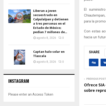
El suministr
Liberan a joven
secuestrado en
Chiautempan, T
Calpulalpan y detienen
para la promo
a tres personas en el
Estado de México;
Con estas acc
pedían 7 millones de...
hacia un futu
agosto 8, 2026
0
Captan halo solar en
SHARE
Tlaxcala
agosto 8, 2026
0
PREVIOUS POST
INSTAGRAM
Ofrece SIA
sobre repr
Please enter an Access Token