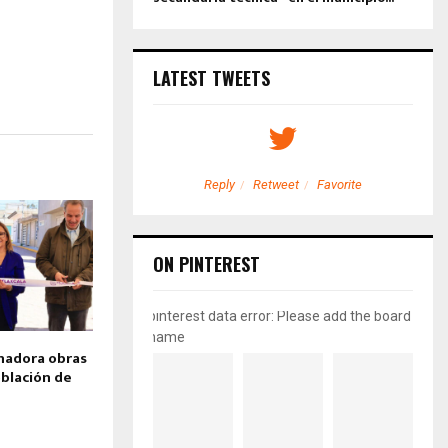
LATEST TWEETS
etweet
Favorite
Reply
Retweet
Favorite
ON PINTEREST
pinterest data error: Please add the board
name
nadora obras
oblación de