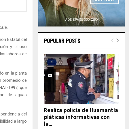
H
cala.
ón Estatal del
POPULAR POSTS
ción y el uso
las labores de
do en la planta
un promedio de
NAT-1997, que
tipo de aguas
Realiza policía de Huamantla
dependencia del
pláticas informativas con
bilidad a largo
la...