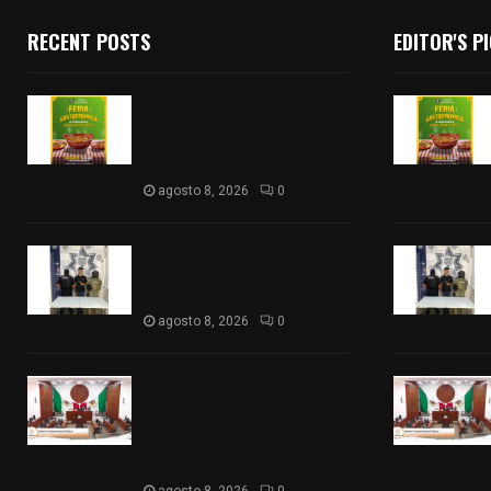
RECENT POSTS
EDITOR'S P
Sabores y tradiciones se
suman a la feria
Internacional del Arte
Efímero y de la Dalia 2026
agosto 8, 2026
0
Detienen en Apizaco a joven
por presunta portación
ilegal de arma de fuego
agosto 8, 2026
0
𝗔𝗣𝗥𝗢𝗕𝗔𝗗𝗔 | 𝗘𝗹
𝗖𝗼𝗻𝗴𝗿𝗲𝘀𝗼 𝗱𝗲 𝗧𝗹𝗮𝘅𝗰𝗮𝗹𝗮
𝗮𝘃𝗮𝗹𝗮 𝗹𝗮 𝗖𝘂𝗲𝗻𝘁𝗮 𝗣ú𝗯𝗹𝗶𝗰𝗮
𝟮𝟬𝟮𝟱 𝗱𝗲 𝗖𝗼𝗻𝘁𝗹𝗮 𝗱𝗲 𝗝𝘂𝗮𝗻
𝗖𝘂𝗮𝗺𝗮𝘁𝘇𝗶
agosto 8, 2026
0