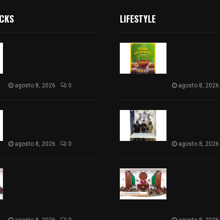
ICKS
LIFESTYLE
Sabores y tradiciones se
Sabores y trad
suman a la feria
suman a la feri
Internacional del Arte
Internacional d
Efímero y de la Dalia 2026
Efímero y de la
agosto 8, 2026
0
agosto 8, 2026
Detienen en Apizaco a joven
Detienen en Ap
por presunta portación
por presunta p
ilegal de arma de fuego
ilegal de arma
agosto 8, 2026
0
agosto 8, 2026
𝗔𝗣𝗥𝗢𝗕𝗔𝗗𝗔 | 𝗘𝗹
𝗔𝗣𝗥𝗢𝗕𝗔𝗗𝗔 | 
𝗖𝗼𝗻𝗴𝗿𝗲𝘀𝗼 𝗱𝗲 𝗧𝗹𝗮𝘅𝗰𝗮𝗹𝗮
𝗖𝗼𝗻𝗴𝗿𝗲𝘀𝗼 𝗱𝗲 
𝗮𝘃𝗮𝗹𝗮 𝗹𝗮 𝗖𝘂𝗲𝗻𝘁𝗮 𝗣ú𝗯𝗹𝗶𝗰𝗮
𝗮𝘃𝗮𝗹𝗮 𝗹𝗮 𝗖𝘂𝗲
𝟮𝟬𝟮𝟱 𝗱𝗲 𝗖𝗼𝗻𝘁𝗹𝗮 𝗱𝗲 𝗝𝘂𝗮𝗻
𝟮𝟬𝟮𝟱 𝗱𝗲 𝗖𝗼𝗻𝘁
𝗖𝘂𝗮𝗺𝗮𝘁𝘇𝗶
𝗖𝘂𝗮𝗺𝗮𝘁𝘇𝗶
agosto 8, 2026
0
agosto 8, 2026