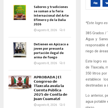
Sabores y tradiciones
se suman a la feria
Internacional del Arte
Efímero y de la Dalia
*Este logro es
2026
agosto 8, 2026
0
385 Grados / 
Agua y Sanea
Detienen en Apizaco a
responsable d
joven por presunta
riego de áreas
portación ilegal de
arma de fuego
Este logro es 
agosto 8, 2026
0
de Tlaxcala, 
350 litros p
𝗔𝗣𝗥𝗢𝗕𝗔𝗗𝗔 | 𝗘𝗹
establece lo
𝗖𝗼𝗻𝗴𝗿𝗲𝘀𝗼 𝗱𝗲
destinadas a s
𝗧𝗹𝗮𝘅𝗰𝗮𝗹𝗮 𝗮𝘃𝗮𝗹𝗮 𝗹𝗮
𝗖𝘂𝗲𝗻𝘁𝗮 𝗣ú𝗯𝗹𝗶𝗰𝗮
𝟮𝟬𝟮𝟱 𝗱𝗲 𝗖𝗼𝗻𝘁𝗹𝗮 𝗱𝗲
Lo anterior, p
𝗝𝘂𝗮𝗻 𝗖𝘂𝗮𝗺𝗮𝘁𝘇𝗶
agua potable e
agosto 8, 2026
0
plazo.