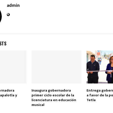
admin
STS
Reply
Retweet
Favorite
Reply
R
ernadora
Inaugura gobernadora
Entrega gober
apalotla y
primer ciclo escolar de la
a favor de la p
licenciatura en educación
Tetla
musical