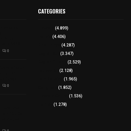
CATEGORIES
iciones se
Tlaxcala
(4.899)
a
Policía
(4.406)
el Arte
 Dalia 2026
8 columnas
(4.287)
0
Región Sur
(3.347)
Región Oriente
(2.529)
izaco a joven
Educación
(2.128)
ortación
 de fuego
Lo más leído
(1.965)
0
Congreso
(1.852)
Tlaxcala Capital
(1.536)
𝗘𝗹
Política
(1.278)
𝗧𝗹𝗮𝘅𝗰𝗮𝗹𝗮
𝘁𝗮 𝗣ú𝗯𝗹𝗶𝗰𝗮
𝗹𝗮 𝗱𝗲 𝗝𝘂𝗮𝗻
0