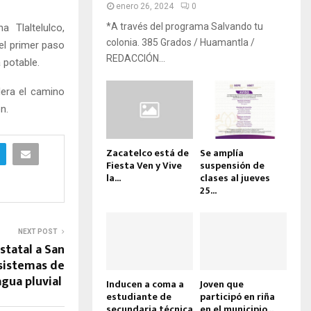
enero 26, 2024
0
*A través del programa Salvando tu
 Tlaltelulco,
colonia. 385 Grados / Huamantla /
 el primer paso
REDACCIÓN...
 potable.
dera el camino
n.
Zacatelco está de
Se amplía
Fiesta Ven y Vive
suspensión de
la...
clases al jueves
25...
NEXT POST
statal a San
sistemas de
agua pluvial
Inducen a coma a
Joven que
estudiante de
participó en riña
secundaria técnica
en el municipio...