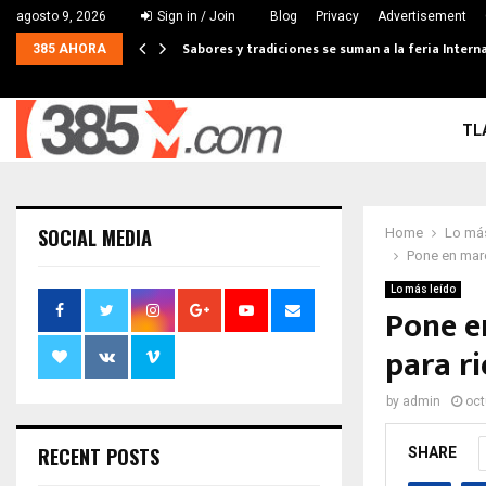
agosto 9, 2026
Sign in / Join
Blog
Privacy
Advertisement
Sabores y tradiciones se suman a la feria Interna
385 AHORA
TL
SOCIAL MEDIA
Home
Lo más
Pone en marc
Lo más leído
Pone e
para ri
by
admin
oct
RECENT POSTS
SHARE