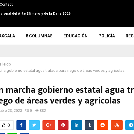
Contact
cional del Arte Efímero y de la Dalia 2026
AXCALA
8 COLUMNAS
EDUCACIÓN
POLICÍA
REG
 leído
ha gobierno estatal agua tratada para riego de áreas verdes y agrícolas
n marcha gobierno estatal agua t
ego de áreas verdes y agrícolas
ubre 23, 2023
0
882
0