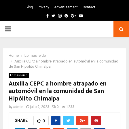
Blog
Privacy
Advertisement
Contact
Facebook
Twitter
Instagram
Pinterest
Google
Youtube
PRIMARY
MENU
Home
Lo más leído
Auxilia CEPC a hombre atrapado en automóvil en la comunidad
de San Hipólito Chimalpa
Lo más leído
Auxilia CEPC a hombre atrapado en
automóvil en la comunidad de San
Hipólito Chimalpa
by
admin
julio 9, 2023
0
1233
SHARE
0