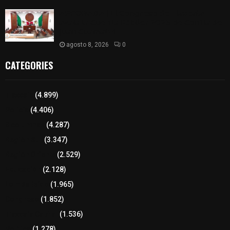
𝗔𝗣𝗥𝗢𝗕𝗔𝗗𝗔 | 𝗘𝗹 𝗖𝗼𝗻𝗴𝗿𝗲𝘀𝗼 𝗱𝗲 𝗧𝗹𝗮𝘅𝗰𝗮𝗹𝗮
𝗮𝘃𝗮𝗹𝗮 𝗹𝗮 𝗖𝘂𝗲𝗻𝘁𝗮 𝗣ú𝗯𝗹𝗶𝗰𝗮 𝟮𝟬𝟮𝟱 𝗱𝗲 𝗖𝗼𝗻𝘁𝗹𝗮 𝗱𝗲
𝗝𝘂𝗮𝗻 𝗖𝘂𝗮𝗺𝗮𝘁𝘇𝗶
agosto 8, 2026
0
CATEGORIES
Tlaxcala
(4.899)
Policía
(4.406)
8 columnas
(4.287)
Región Sur
(3.347)
Región Oriente
(2.529)
Educación
(2.128)
Lo más leído
(1.965)
Congreso
(1.852)
Tlaxcala Capital
(1.536)
Política
(1.278)