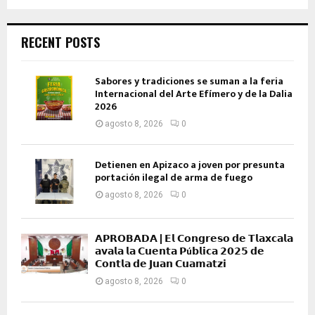
RECENT POSTS
Sabores y tradiciones se suman a la feria
Internacional del Arte Efímero y de la Dalia
2026
agosto 8, 2026
0
Detienen en Apizaco a joven por presunta
portación ilegal de arma de fuego
agosto 8, 2026
0
𝗔𝗣𝗥𝗢𝗕𝗔𝗗𝗔 | 𝗘𝗹 𝗖𝗼𝗻𝗴𝗿𝗲𝘀𝗼 𝗱𝗲 𝗧𝗹𝗮𝘅𝗰𝗮𝗹𝗮
𝗮𝘃𝗮𝗹𝗮 𝗹𝗮 𝗖𝘂𝗲𝗻𝘁𝗮 𝗣ú𝗯𝗹𝗶𝗰𝗮 𝟮𝟬𝟮𝟱 𝗱𝗲
𝗖𝗼𝗻𝘁𝗹𝗮 𝗱𝗲 𝗝𝘂𝗮𝗻 𝗖𝘂𝗮𝗺𝗮𝘁𝘇𝗶
agosto 8, 2026
0