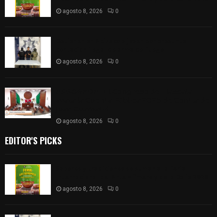
agosto 8, 2026
0
Detienen en Apizaco a joven por presunta
portación ilegal de arma de fuego
agosto 8, 2026
0
𝗔𝗣𝗥𝗢𝗕𝗔𝗗𝗔 | 𝗘𝗹 𝗖𝗼𝗻𝗴𝗿𝗲𝘀𝗼 𝗱𝗲 𝗧𝗹𝗮𝘅𝗰𝗮𝗹𝗮
𝗮𝘃𝗮𝗹𝗮 𝗹𝗮 𝗖𝘂𝗲𝗻𝘁𝗮 𝗣ú𝗯𝗹𝗶𝗰𝗮 𝟮𝟬𝟮𝟱 𝗱𝗲 𝗖𝗼𝗻𝘁𝗹𝗮 𝗱𝗲
𝗝𝘂𝗮𝗻 𝗖𝘂𝗮𝗺𝗮𝘁𝘇𝗶
agosto 8, 2026
0
EDITOR'S PICKS
Sabores y tradiciones se suman a la feria
Internacional del Arte Efímero y de la Dalia 2026
agosto 8, 2026
0