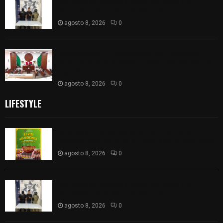
Detienen en Apizaco a joven por presunta
portación ilegal de arma de fuego
agosto 8, 2026
0
𝗔𝗣𝗥𝗢𝗕𝗔𝗗𝗔 | 𝗘𝗹 𝗖𝗼𝗻𝗴𝗿𝗲𝘀𝗼 𝗱𝗲 𝗧𝗹𝗮𝘅𝗰𝗮𝗹𝗮
𝗮𝘃𝗮𝗹𝗮 𝗹𝗮 𝗖𝘂𝗲𝗻𝘁𝗮 𝗣ú𝗯𝗹𝗶𝗰𝗮 𝟮𝟬𝟮𝟱 𝗱𝗲 𝗖𝗼𝗻𝘁𝗹𝗮 𝗱𝗲
𝗝𝘂𝗮𝗻 𝗖𝘂𝗮𝗺𝗮𝘁𝘇𝗶
agosto 8, 2026
0
LIFESTYLE
Sabores y tradiciones se suman a la feria
Internacional del Arte Efímero y de la Dalia 2026
agosto 8, 2026
0
Detienen en Apizaco a joven por presunta
portación ilegal de arma de fuego
agosto 8, 2026
0