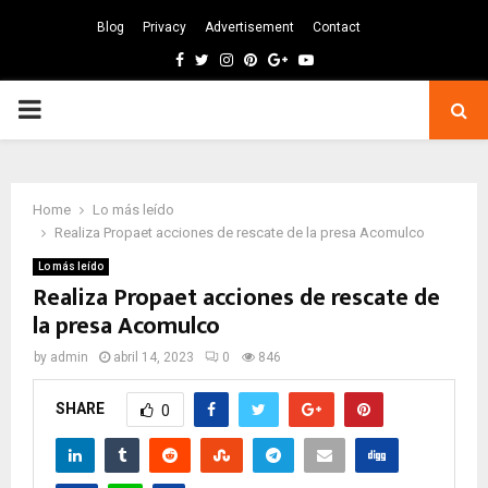
Blog
Privacy
Advertisement
Contact
Facebook
Twitter
Instagram
Pinterest
Google
Youtube
PRIMARY
MENU
Home
Lo más leído
Realiza Propaet acciones de rescate de la presa Acomulco
Lo más leído
Realiza Propaet acciones de rescate de
la presa Acomulco
by
admin
abril 14, 2023
0
846
SHARE
0