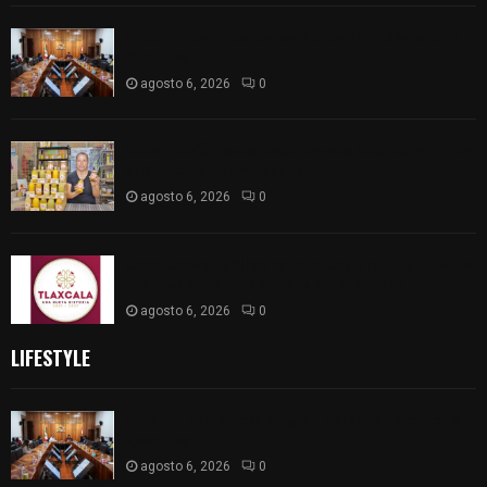
Vota ITE terna para elegir a persona Secretaria
Ejecutiva
agosto 6, 2026
0
Sabor 100% tlaxcalteca: Conoce Guarda Frutz en
el Mercado de Artesanos
agosto 6, 2026
0
Caso Lorena Cuéllar: Estado exige rigor y fuentes
oficiales ante acusaciones sin sustento
agosto 6, 2026
0
LIFESTYLE
Vota ITE terna para elegir a persona Secretaria
Ejecutiva
agosto 6, 2026
0