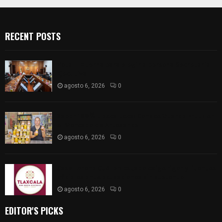
RECENT POSTS
Vota ITE terna para elegir a persona Secretaria
Ejecutiva
agosto 6, 2026
0
Sabor 100% tlaxcalteca: Conoce Guarda Frutz en
el Mercado de Artesanos
agosto 6, 2026
0
Caso Lorena Cuéllar: Estado exige rigor y fuentes
oficiales ante acusaciones sin sustento
agosto 6, 2026
0
EDITOR'S PICKS