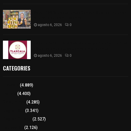
Sabor 100% tlaxcalteca: Conoce Guarda Frutz en
el Mercado de Artesanos
agosto 6, 2026
0
Caso Lorena Cuéllar: Estado exige rigor y fuentes
oficiales ante acusaciones sin sustento
agosto 6, 2026
0
CATEGORIES
Tlaxcala
(4.889)
Policía
(4.400)
8 columnas
(4.285)
Región Sur
(3.341)
Región Oriente
(2.527)
Educación
(2.126)