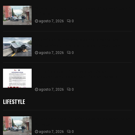
Muere hombre al interior de salón de eventos en
Apizaco
agosto 7, 2026
0
Se accidenta camioneta sobre la carretera
México-Veracruz, a la altura de Hueyotlipan
agosto 7, 2026
0
Retiran de sus funciones a policía de
Chiautempan tras ser exhibido en redes por
presunto soborno
agosto 7, 2026
0
LIFESTYLE
Muere hombre al interior de salón de eventos en
Apizaco
agosto 7, 2026
0