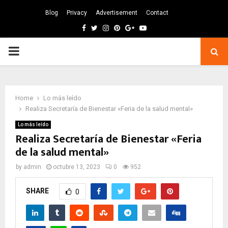
Blog
Privacy
Advertisement
Contact
Facebook
Twitter
Instagram
Pinterest
Google
Youtube
PRIMARY
MENU
Home
Lo más leído
Realiza Secretaría de Bienestar «Feria de la salud mental»
Lo más leído
Realiza Secretaría de Bienestar «Feria
de la salud mental»
by
admin
octubre 13, 2023
0
952
SHARE
0