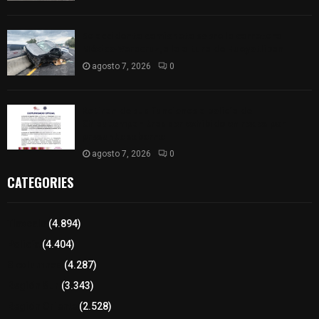
Se accidenta camioneta sobre la carretera
México-Veracruz, a la altura de Hueyotlipan
agosto 7, 2026
0
Retiran de sus funciones a policía de
Chiautempan tras ser exhibido en redes por
presunto soborno
agosto 7, 2026
0
CATEGORIES
Tlaxcala
(4.894)
Policía
(4.404)
8 columnas
(4.287)
Región Sur
(3.343)
Región Oriente
(2.528)