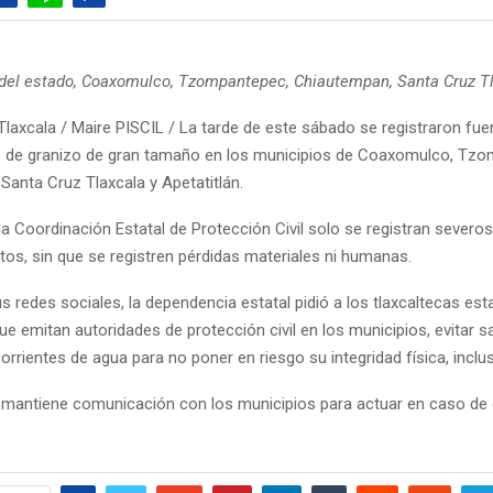
l del estado, Coaxomulco, Tzompantepec, Chiautempan, Santa Cruz T
laxcala / Maire PISCIL / La tarde de este sábado se registraron fuer
de granizo de gran tamaño en los municipios de Coaxomulco, Tzo
Santa Cruz Tlaxcala y Apetatitlán.
a Coordinación Estatal de Protección Civil solo se registran severos
os, sin que se registren pérdidas materiales ni humanas.
s redes sociales, la dependencia estatal pidió a los tlaxcaltecas esta
e emitan autoridades de protección civil en los municipios, evitar sa
corrientes de agua para no poner en riesgo su integridad física, inclu
mantiene comunicación con los municipios para actuar en caso de 