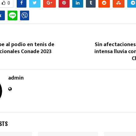
0
be al podio en tenis de
Sin afectaciones
cionales Conade 2023
intensa lluvia co
C
admin
STS