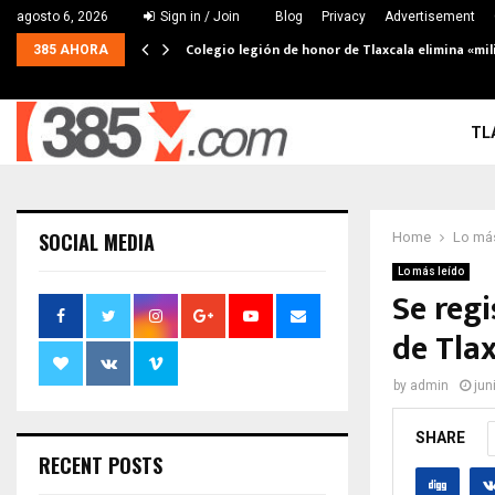
agosto 6, 2026
Sign in / Join
Blog
Privacy
Advertisement
Colegio legión de honor de Tlaxcala elimina «mil
385 AHORA
TL
SOCIAL MEDIA
Home
Lo más
Lo más leído
Se reg
de Tla
by
admin
jun
SHARE
RECENT POSTS