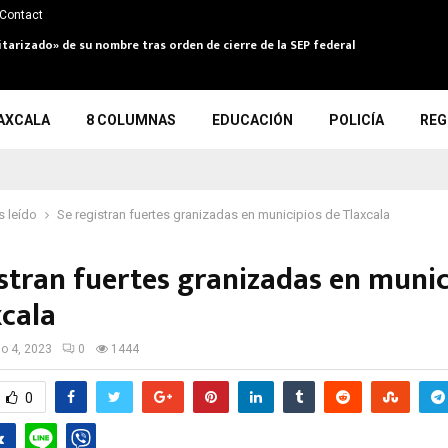
Contact
itarizado» de su nombre tras orden de cierre de la SEP federal
AXCALA
8 COLUMNAS
EDUCACIÓN
POLICÍA
REG
 leído
Se registran fuertes granizadas en municipios de Tlaxcala
istran fuertes granizadas en munic
xcala
io 4, 2023
0
1444
0