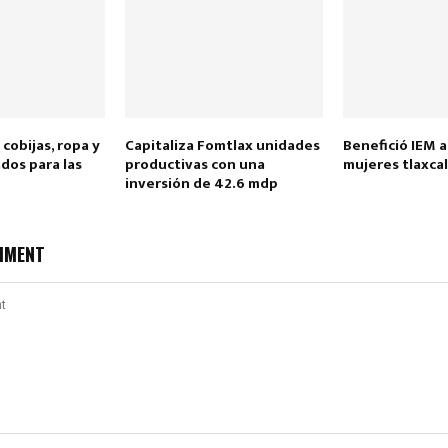
cobijas, ropa y
Capitaliza Fomtlax unidades
Benefició IEM a
dos para las
productivas con una
mujeres tlaxca
inversión de 42.6 mdp
Reply
Retweet
Favorite
Reply
R
MMENT