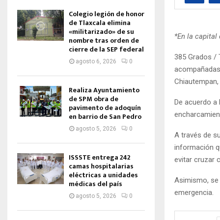
Colegio legión de honor
de Tlaxcala elimina
«militarizado» de su
*En la capita
nombre tras orden de
cierre de la SEP federal
385 Grados / T
agosto 6, 2026
0
acompañadas 
Chiautempan, 
Realiza Ayuntamiento
de SPM obra de
De acuerdo a l
pavimento de adoquín
encharcamient
en barrio de San Pedro
agosto 5, 2026
0
A través de su
información qu
ISSSTE entrega 242
evitar cruzar 
camas hospitalarias
eléctricas a unidades
Asimismo, se 
médicas del país
emergencia.
agosto 5, 2026
0