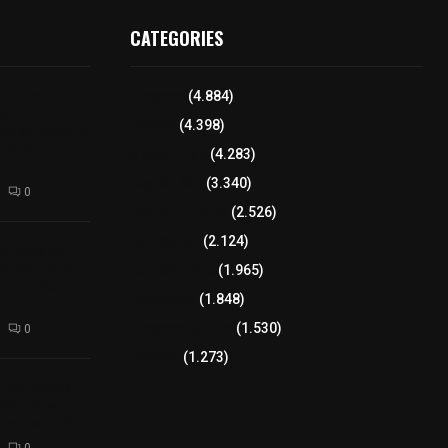
CATEGORIES
 de honor de
Tlaxcala
(4.884)
na
Policía
(4.398)
 de su nombre
ierre de la
8 columnas
(4.283)
Región Sur
(3.340)
0
Región Oriente
(2.526)
Educación
(2.124)
amiento de
avimento de
Lo más leído
(1.965)
rio de San
Congreso
(1.848)
Tlaxcala Capital
(1.530)
0
Política
(1.273)
a 242 camas
léctricas a
as del país
0