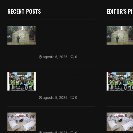
RECENT POSTS
EDITOR'S P
Colegio legión de honor de
Tlaxcala elimina
«militarizado» de su nombre
tras orden de cierre de la
SEP federal
agosto 6, 2026
0
Realiza Ayuntamiento de
SPM obra de pavimento de
adoquín en barrio de San
Pedro
agosto 5, 2026
0
ISSSTE entrega 242 camas
hospitalarias eléctricas a
unidades médicas del país
agosto 5, 2026
0