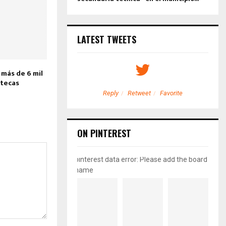
LATEST TWEETS
 más de 6 mil
ltecas
etweet
Favorite
Reply
Retweet
Favorite
ON PINTEREST
pinterest data error: Please add the board
name