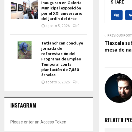
Inauguran en Galería
SHARE
Municipal exposición
por el XXI aniversario
del Jardín del Arte
agosto 5, 2026
0
PREVIOUS POST
Tlaxcala su
Tetlanohcan concluye
jornada de
mesa de na
reforestación del
Programa de Empleo
Temporal con la
plantación de 7,880
árboles
agosto 5, 2026
0
INSTAGRAM
RELATED PO
Please enter an Access Token