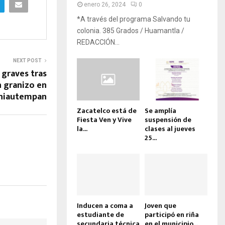
enero 26, 2024
0
*A través del programa Salvando tu
colonia. 385 Grados / Huamantla /
REDACCIÓN...
NEXT POST
 graves tras
n granizo en
hiautempan
Zacatelco está de
Se amplía
Fiesta Ven y Vive
suspensión de
la...
clases al jueves
25...
Inducen a coma a
Joven que
estudiante de
participó en riña
secundaria técnica
en el municipio...