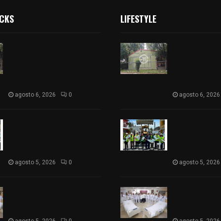
ICKS
LIFESTYLE
Colegio legión de honor de
Colegio legión
Tlaxcala elimina
Tlaxcala elimi
«militarizado» de su nombre
«militarizado»
tras orden de cierre de la
tras orden de c
SEP federal
SEP federal
agosto 6, 2026
0
agosto 6, 2026
Realiza Ayuntamiento de
Realiza Ayunt
SPM obra de pavimento de
SPM obra de p
adoquín en barrio de San
adoquín en bar
Pedro
Pedro
agosto 5, 2026
0
agosto 5, 2026
ISSSTE entrega 242 camas
ISSSTE entreg
hospitalarias eléctricas a
hospitalarias e
unidades médicas del país
unidades médic
agosto 5, 2026
0
agosto 5, 2026