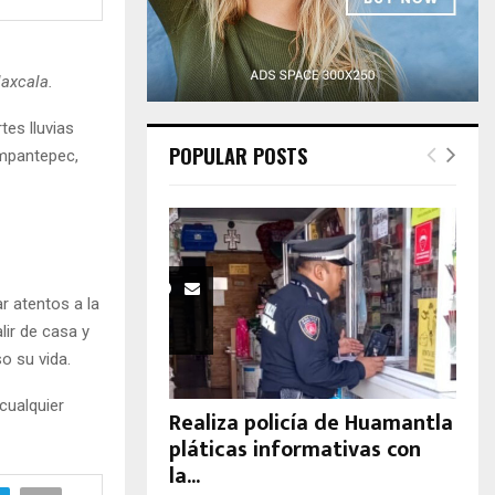
H
laxcala.
tes lluvias
POPULAR POSTS
mpantepec,
r atentos a la
lir de casa y
so su vida.
cualquier
Realiza policía de Huamantla
pláticas informativas con
la...