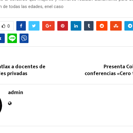
ón de todas las edades, enel caso
0
Reply
Retweet
Favorite
Reply
R
catlax a docentes de
Presenta Co
des privadas
conferencias «Cero 
admin