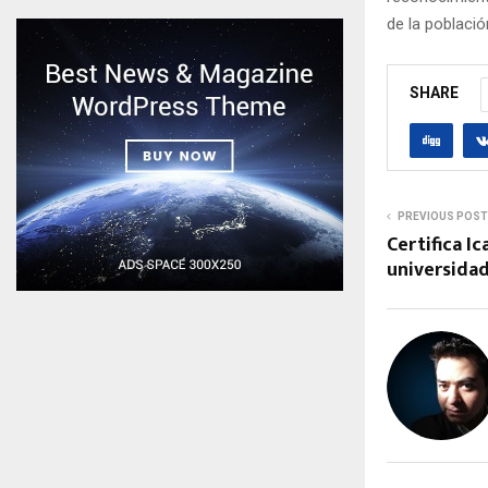
de la poblaci
SHARE
PREVIOUS POST
Certifica I
universida