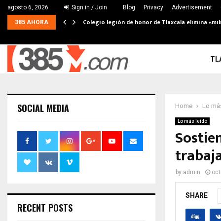
agosto 6, 2026
Sign in / Join
Blog
Privacy
Advertisement
Colegio legión de honor de Tlaxcala elimina «mil
385 AHORA
TL
SOCIAL MEDIA
Home
Lo más
Lo más leído
Sostie
trabaja
by
admin
oct
SHARE
RECENT POSTS