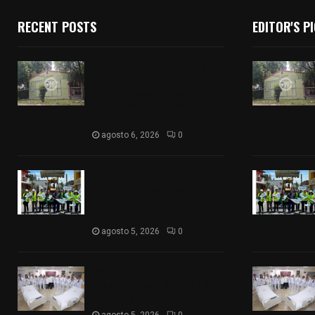
RECENT POSTS
EDITOR'S P
Colegio legión de honor de
Tlaxcala elimina
«militarizado» de su nombre
tras orden de cierre de la
SEP federal
agosto 6, 2026
0
Realiza Ayuntamiento de
SPM obra de pavimento de
adoquín en barrio de San
Pedro
agosto 5, 2026
0
ISSSTE entrega 242 camas
hospitalarias eléctricas a
unidades médicas del país
agosto 5, 2026
0