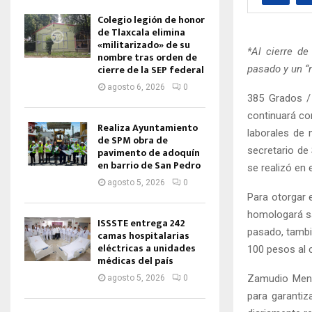
Colegio legión de honor
de Tlaxcala elimina
«militarizado» de su
*Al cierre de
nombre tras orden de
cierre de la SEP federal
pasado y un “
agosto 6, 2026
0
385 Grados /
continuará co
Realiza Ayuntamiento
laborales de 
de SPM obra de
secretario de
pavimento de adoquín
en barrio de San Pedro
se realizó en 
agosto 5, 2026
0
Para otorgar e
homologará sa
ISSSTE entrega 242
pasado, tambi
camas hospitalarias
eléctricas a unidades
100 pesos al c
médicas del país
Zamudio Menes
agosto 5, 2026
0
para garantiz