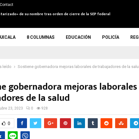
Contact
itarizado» de su nombre tras orden de cierre de la SEP federal
AXCALA
8 COLUMNAS
EDUCACIÓN
POLICÍA
REG
 leído
Sostiene gobernadora mejoras laborales de trabajadores de la sal
ne gobernadora mejoras laborales
dores de la salud
ubre 23, 2023
0
928
0