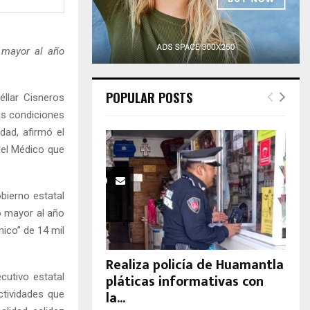
H
o mayor al año
POPULAR POSTS
llar Cisneros
as condiciones
dad, afirmó el
del Médico que
obierno estatal
o mayor al año
ico” de 14 mil
Realiza policía de Huamantla
pláticas informativas con
cutivo estatal
la...
ctividades que