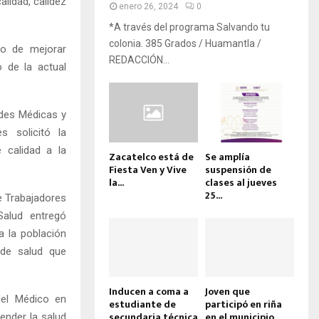
alidad, calidez
enero 26, 2024
0
*A través del programa Salvando tu
colonia. 385 Grados / Huamantla /
so de mejorar
REDACCIÓN...
 de la actual
ades Médicas y
 solicitó la
 calidad a la
Zacatelco está de
Se amplía
Fiesta Ven y Vive
suspensión de
la...
clases al jueves
25...
de Trabajadores
Salud entregó
a la población
 de salud que
Inducen a coma a
Joven que
el Médico en
estudiante de
participó en riña
secundaria técnica
en el municipio...
ender la salud