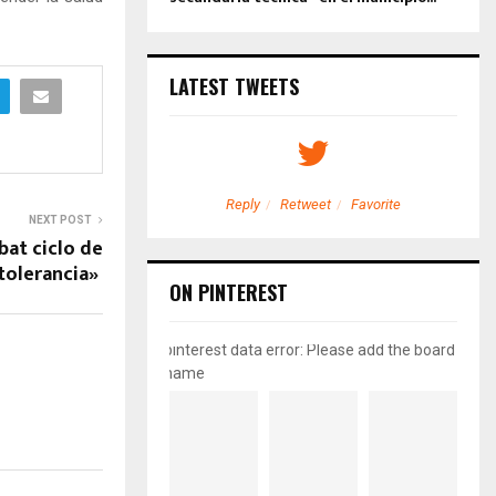
LATEST TWEETS
etweet
Favorite
Reply
Retweet
Favorite
NEXT POST
bat ciclo de
tolerancia»
ON PINTEREST
pinterest data error: Please add the board
name