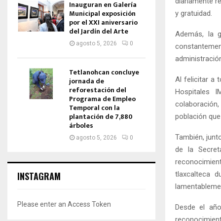
diariamente re
Inauguran en Galería
Municipal exposición
y gratuidad.
por el XXI aniversario
del Jardín del Arte
Además, la g
agosto 5, 2026
0
constantemen
administración
Tetlanohcan concluye
Al felicitar 
jornada de
reforestación del
Hospitales 
Programa de Empleo
colaboración
Temporal con la
plantación de 7,880
población que
árboles
También, junto
agosto 5, 2026
0
de la Secret
reconocimient
tlaxcalteca 
INSTAGRAM
lamentablement
Please enter an Access Token
Desde el añ
reconocimient