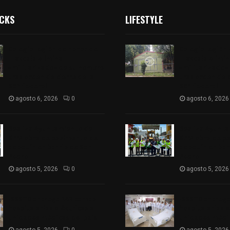
ICKS
LIFESTYLE
Colegio legión de honor de
Colegio legión
Tlaxcala elimina
Tlaxcala elimi
«militarizado» de su nombre
«militarizado»
tras orden de cierre de la
tras orden de c
SEP federal
SEP federal
agosto 6, 2026
0
agosto 6, 2026
Realiza Ayuntamiento de
Realiza Ayunt
SPM obra de pavimento de
SPM obra de p
adoquín en barrio de San
adoquín en bar
Pedro
Pedro
agosto 5, 2026
0
agosto 5, 2026
ISSSTE entrega 242 camas
ISSSTE entreg
hospitalarias eléctricas a
hospitalarias e
unidades médicas del país
unidades médic
agosto 5, 2026
0
agosto 5, 2026