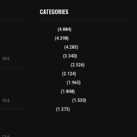
CATEGORIES
 de honor de
Tlaxcala
(4.884)
na
Policía
(4.398)
 de su nombre
ierre de la
8 columnas
(4.283)
Región Sur
(3.340)
0
Región Oriente
(2.526)
Educación
(2.124)
amiento de
avimento de
Lo más leído
(1.965)
rio de San
Congreso
(1.848)
Tlaxcala Capital
(1.530)
0
Política
(1.273)
a 242 camas
léctricas a
as del país
0