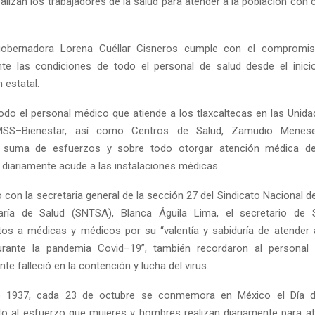
alizan los trabajadores de la salud para atender a la población con c
obernadora Lorena Cuéllar Cisneros cumple con el compromi
te las condiciones de todo el personal de salud desde el inicio
 estatal.
a todo el personal médico que atiende a los tlaxcaltecas en las Unid
IMSS–Bienestar, así como Centros de Salud, Zamudio Meneses
, suma de esfuerzos y sobre todo otorgar atención médica de
 diariamente acude a las instalaciones médicas.
 con la secretaria general de la sección 27 del Sindicato Nacional 
aría de Salud (SNTSA), Blanca Águila Lima, el secretario de 
os a médicas y médicos por su “valentía y sabiduría de atender 
durante la pandemia Covid–19”, también recordaron al personal
e falleció en la contención y lucha del virus.
o 1937, cada 23 de octubre se conmemora en México el Día d
o al esfuerzo que mujeres y hombres realizan diariamente para at