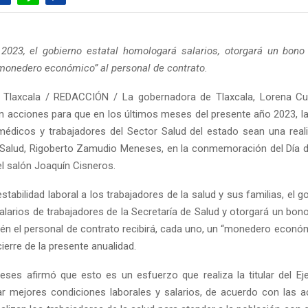
 2023, el gobierno estatal homologará salarios, otorgará un bon
monedero económico” al personal de contrato.
 Tlaxcala / REDACCIÓN / La gobernadora de Tlaxcala, Lorena Cué
n acciones para que en los últimos meses del presente año 2023, l
médicos y trabajadores del Sector Salud del estado sean una reali
 Salud, Rigoberto Zamudio Meneses, en la conmemoración del Día 
el salón Joaquín Cisneros.
stabilidad laboral a los trabajadores de la salud y sus familias, el g
larios de trabajadores de la Secretaría de Salud y otorgará un bon
én el personal de contrato recibirá, cada uno, un “monedero económ
ierre de la presente anualidad.
es afirmó que esto es un esfuerzo que realiza la titular del Eje
ar mejores condiciones laborales y salarios, de acuerdo con las a