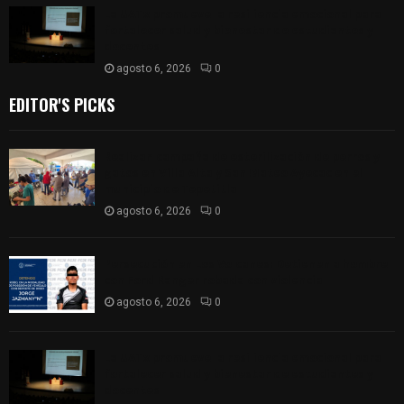
La UATx promueve la resiliencia emocional para
fortalecer salud y bienestar de estudiantes y
docentes
agosto 6, 2026
0
EDITOR'S PICKS
Realizan campaña de esterilización de perros y
gatos en Villa Alta y San Mateo Ayecac en el
municipio de Tepetitla
agosto 6, 2026
0
Persecución en Los Volcanes: Detienen a hombre
con Ford Ranger robada con violencia
agosto 6, 2026
0
La UATx promueve la resiliencia emocional para
fortalecer salud y bienestar de estudiantes y
docentes