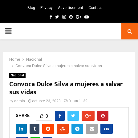
Blog
Privacy
Advertisement
Contact
Facebook
Twitter
Instagram
Pinterest
Google
Youtube
PRIMARY
MENU
Home
Nacional
Convoca Dulce Silva a mujeres a salvar sus vidas
Nacional
Convoca Dulce Silva a mujeres a salvar
sus vidas
by
admin
octubre 23, 2023
0
1139
SHARE
0