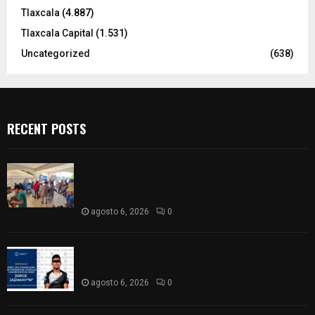
Tlaxcala
(4.887)
Tlaxcala Capital
(1.531)
Uncategorized
(638)
RECENT POSTS
Realizan campaña de esterilización de perros y
gatos en Villa Alta y San Mateo Ayecac en el
municipio de Tepetitla
agosto 6, 2026
0
Persecución en Los Volcanes: Detienen a hombre
con Ford Ranger robada con violencia
agosto 6, 2026
0