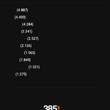
Tlaxcala
(4.887)
Policía
(4.400)
8 columnas
(4.284)
Región Sur
(3.341)
Región Oriente
(2.527)
Educación
(2.126)
Lo más leído
(1.965)
Congreso
(1.849)
Tlaxcala Capital
(1.531)
Política
(1.275)