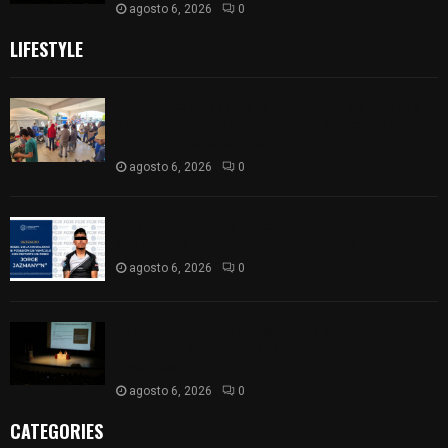
agosto 6, 2026
0
LIFESTYLE
Realizan campaña de esterilización de perros y
gatos en Villa Alta y San Mateo Ayecac en el
municipio de Tepetitla
agosto 6, 2026
0
Persecución en Los Volcanes: Detienen a hombre
con Ford Ranger robada con violencia
agosto 6, 2026
0
La UATx promueve la resiliencia emocional para
fortalecer salud y bienestar de estudiantes y
docentes
agosto 6, 2026
0
CATEGORIES