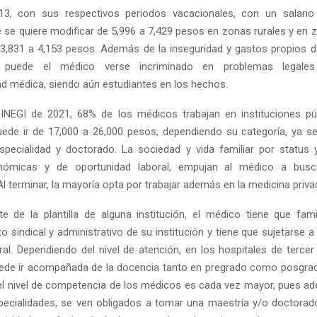
3, con sus respectivos periodos vacacionales, con un salari
 se quiere modificar de 5,996 a 7,429 pesos en zonas rurales y en 
 3,831 a 4,153 pesos. Además de la inseguridad y gastos propios d
n, puede el médico verse incriminado en problemas legale
ad médica, siendo aún estudiantes en los hechos.
 INEGI de 2021, 68% de los médicos trabajan en instituciones pú
uede ir de 17,000 a 26,000 pesos, dependiendo su categoría, ya sea
specialidad y doctorado. La sociedad y vida familiar por status 
nómicas y de oportunidad laboral, empujan al médico a busc
Al terminar, la mayoría opta por trabajar además en la medicina priva
 de la plantilla de alguna institución, el médico tiene que fami
 sindical y administrativo de su institución y tiene que sujetarse a
al. Dependiendo del nivel de atención, en los hospitales de tercer 
uede ir acompañada de la docencia tanto en pregrado como posgr
 el nivel de competencia de los médicos es cada vez mayor, pues a
ecialidades, se ven obligados a tomar una maestría y/o doctorad