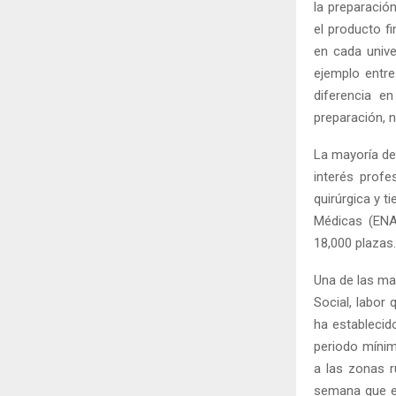
la preparació
el producto f
en cada univ
ejemplo entre
diferencia e
preparación, 
La mayoría de
interés prof
quirúrgica y 
Médicas (ENA
18,000 plazas
Una de las may
Social, labor 
ha establecid
periodo míni
a las zonas r
semana que e