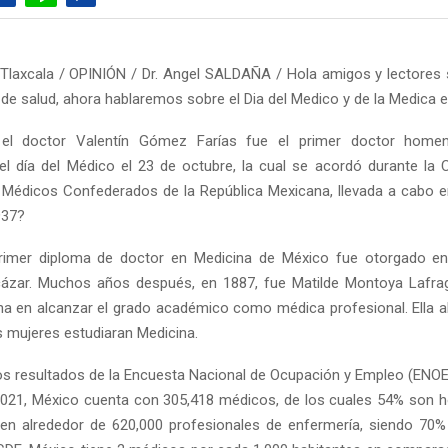
Tlaxcala / OPINIÓN / Dr. Angel SALDAÑA / Hola amigos y lectore
de salud, ahora hablaremos sobre el Dia del Medico y de la Medica 
el doctor Valentín Gómez Farías fue el primer doctor home
el día del Médico el 23 de octubre, la cual se acordó durante la
 Médicos Confederados de la República Mexicana, llevada a cabo 
937?
rimer diploma de doctor en Medicina de México fue otorgado e
cázar. Muchos años después, en 1887, fue Matilde Montoya Lafrag
a en alcanzar el grado académico como médica profesional. Ella a
s mujeres estudiaran Medicina.
s resultados de la Encuesta Nacional de Ocupación y Empleo (ENOE
2021, México cuenta con 305,418 médicos, de los cuales 54% son
ten alrededor de 620,000 profesionales de enfermería, siendo 70