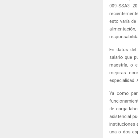
009-SSA3 201
recientemente
esto varía de
alimentació
responsabilid
En datos del
salario que p
maestría, o e
mejoras eco
especialidad. 
Ya como parte
funcionamiento
de carga labor
asistencial p
instituciones
una o dos esp