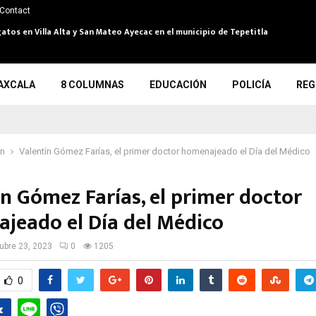
Contact
atos en Villa Alta y San Mateo Ayecac en el municipio de Tepetitla
AXCALA
8 COLUMNAS
EDUCACIÓN
POLICÍA
REG
ón
Valentín Gómez Farías, el primer doctor homenajeado el Día del Médico
ín Gómez Farías, el primer doctor
jeado el Día del Médico
ubre 23, 2023
0
1205
0