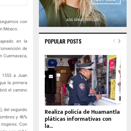
H
s seguimos con
en México.
POPULAR POSTS
najeado en la
 Convención de
en Cuernavaca,
n 1553 a Juan
ua la primera
brió el camino
), del segundo
Realiza policía de Huamantla
pláticas informativas con
 hombres y 46%
la...
% mujeres. Con