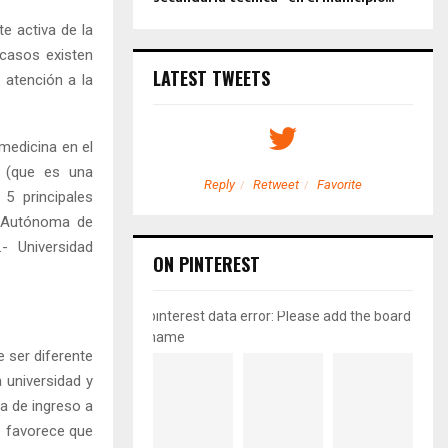
e activa de la
 casos existen
LATEST TWEETS
 atención a la
medicina en el
3 (que es una
etweet
Favorite
Reply
Retweet
Favorite
 5 principales
l Autónoma de
.- Universidad
ON PINTEREST
.
pinterest data error: Please add the board
name
 ser diferente
 universidad y
ia de ingreso a
e favorece que