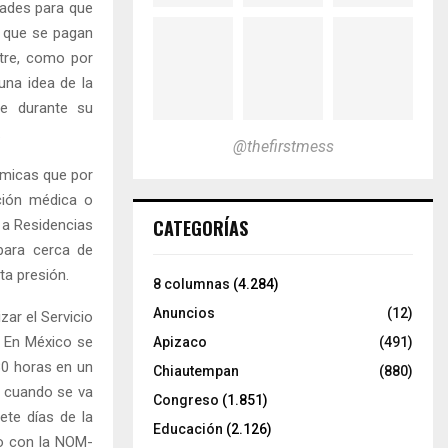
dades para que
s que se pagan
tre, como por
una idea de la
te durante su
.
@thefirstmess
ómicas que por
ción médica o
CATEGORÍAS
 a Residencias
para cerca de
ta presión.
8 columnas
(4.284)
Anuncios
(12)
zar el Servicio
s. En México se
Apizaco
(491)
80 horas en un
Chiautempan
(880)
 cuando se va
Congreso
(1.851)
ete días de la
Educación
(2.126)
o con la NOM-