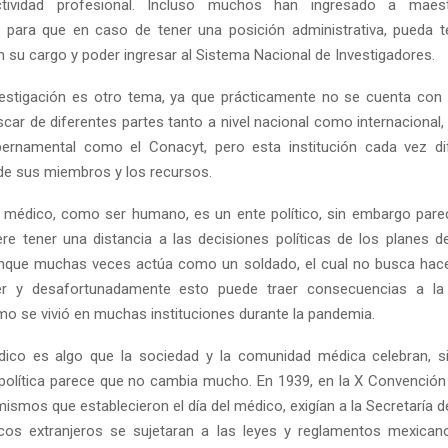
tividad profesional. Incluso muchos han ingresado a maest
o para que en caso de tener una posición administrativa, pueda 
su cargo y poder ingresar al Sistema Nacional de Investigadores.
vestigación es otro tema, ya que prácticamente no se cuenta con
car de diferentes partes tanto a nivel nacional como internacional, d
bernamental como el Conacyt, pero esta institución cada vez dif
e sus miembros y los recursos.
l médico, como ser humano, es un ente político, sin embargo pare
ere tener una distancia a las decisiones políticas de los planes d
nque muchas veces actúa como un soldado, el cual no busca hacer
r y desafortunadamente esto puede traer consecuencias a la
mo se vivió en muchas instituciones durante la pandemia.
édico es algo que la sociedad y la comunidad médica celebran, s
política parece que no cambia mucho. En 1939, en la X Convención
mismos que establecieron el día del médico, exigían a la Secretaría 
cos extranjeros se sujetaran a las leyes y reglamentos mexican