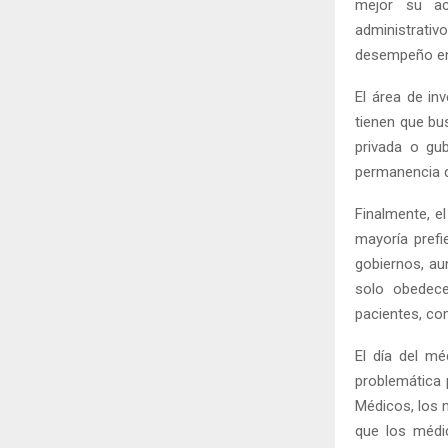
mejor su ac
administrativ
desempeño en 
El área de in
tienen que bus
privada o gu
permanencia d
Finalmente, e
mayoría prefi
gobiernos, au
solo obedece
pacientes, co
El día del m
problemática 
Médicos, los 
que los médi