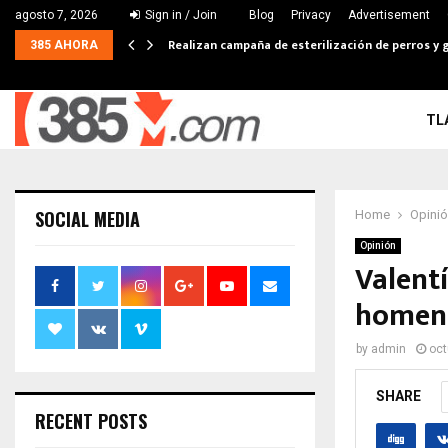
agosto 7, 2026
Sign in / Join
Blog
Privacy
Advertisement
Realizan campaña de esterilización de perros y g
385 AHORA
TL
SOCIAL MEDIA
Home
Opini
Opinión
Valent
homena
by
admin
oct
SHARE
RECENT POSTS