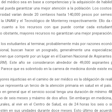
n del médico sea en base a competencias y la adquisición de habili
inal pueda garantizar una mejor atención a la población. Los costo
ersidad varían desde 20 centavos hasta 140,000 pesos por semes
 la UNAM y el Tecnológico de Monterrey respectivamente. Ello da 
n cuanto a los recursos con que puede contar cada estudian
no obstante, mayores recursos no garantizan una mejor preparación
 los estudiantes al terminar, probablemente más por razones econ
esional, buscan hacer un posgrado, generalmente una especializa
tienen que competir por un lugar en el Examen Nacional de Aspirantes
RM). Este año se consideraron alrededor de 49,000 aspirantes 
. Parece que es sobretodo en la carrera de medicina donde existe es
ores injusticias en el camino de ser médico es la obligación de reali
que representa un tercio de la atención primaria en salud en el paí
o en general que el servicio social tenga una duración de mínimo 4
mo de seis meses y máximo de dos años. Sin embargo en medicina,
urales, al vivir en el Centro de Salud, es de 24 horas los seis o si
stén en sus unidades durante doce meses. Esto último de acuerd