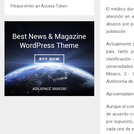
Please enter an Access Token
El médico dur
atención en e
abusos por pa
población.
Actualmente s
país, tanto 
clasificación
universidade
México; 2.- I
Autónoma de N
Aproximadamen
Aunque el con
de acuerdo co
por supuesto, 
cada una de e