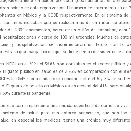
CDE, México tiene 2 médicos por cada 1,000 habitantes en comparac
otros países de esta organización. El número de enfermeras es de 2.
itantes en México y la OCDE respectivamente. En el sistema de s
ce dos años indicaban que se realizan más de un millón de atenc
dedor de 4,300 nacimientos, cerca de un millón de consultas, casi 10
 hospitalizaciones y cerca de 100 mil urgencias. Muchos de est
cias y hospitalización se incrementaron un tercio con la p
estra la gran carga laboral que se tiene dentro del sistema de salu
n INEGI, en el 2021 el 56.8% son consultas en el sector público y e
o. El gasto público en salud es de 2.76% en comparación con el 8.
 OCDE; la OMS recomienda como mínimo entre el 6 y 8% de su PIB 
lud. El gasto de bolsillo en México es en general del 41%, pero en a
el 50% durante la pandemia.
eriores son simplemente una mirada superficial de cómo se vive en
 sistema de salud, pero sus actores principales, que son los p
alud, en especial los médicos, tienen una crónica muy diferent