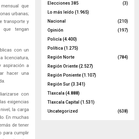
Elecciones 385
(3)
o mensual que
Lo más leído
(1.965)
zonas urbanas;
e transporte y
Nacional
(210)
s que tengan
Opinión
(197)
Policía
(4.400)
Política
(1.275)
blicas con un
Región Norte
(784)
 licenciatura,
y aspiración a
Región Oriente
(2.527)
ar hacer una
Región Poniente
(1.107)
da.
Región Sur
(3.341)
Tlaxcala
(4.888)
liarizarse con
 las exigencias
Tlaxcala Capital
(1.531)
nivel, la carga
Uncategorized
(638)
ado. En muchas
demás de tener
o para cumplir