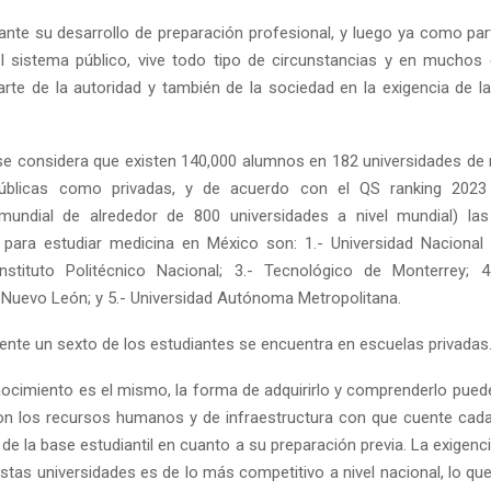
ante su desarrollo de preparación profesional, y luego ya como part
l sistema público, vive todo tipo de circunstancias y en muchos
rte de la autoridad y también de la sociedad en la exigencia de la
e considera que existen 140,000 alumnos en 182 universidades de 
públicas como privadas, y de acuerdo con el QS ranking 202
Reply
Retweet
Favorite
Reply
R
 mundial de alrededor de 800 universidades a nivel mundial) las
s para estudiar medicina en México son: 1.- Universidad Naciona
nstituto Politécnico Nacional; 3.- Tecnológico de Monterrey; 4
uevo León; y 5.- Universidad Autónoma Metropolitana.
te un sexto de los estudiantes se encuentra en escuelas privadas
ocimiento es el mismo, la forma de adquirirlo y comprenderlo puede
n los recursos humanos y de infraestructura con que cuente cada
de la base estudiantil en cuanto a su preparación previa. La exigenc
stas universidades es de lo más competitivo a nivel nacional, lo qu