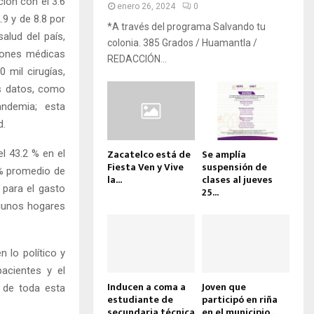
ión con el 3.6
enero 26, 2024
0
9 y de 8.8 por
*A través del programa Salvando tu
alud del país,
colonia. 385 Grados / Huamantla /
iones médicas
REDACCIÓN...
 mil cirugías,
os datos, como
andemia; esta
d.
Zacatelco está de
Se amplía
l 43.2 % en el
Fiesta Ven y Vive
suspensión de
8% promedio de
la...
clases al jueves
para el gasto
25...
lgunos hogares
 lo político y
acientes y el
Inducen a coma a
Joven que
e de toda esta
estudiante de
participó en riña
secundaria técnica
en el municipio...