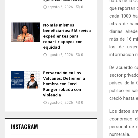
datos de la O
agosto 6, 2026
0
que reportan 
cada 1000 hab
cifras de ha
No más mismos
beneficiarios: SIA revisa
diarias: alre
expedientes para
más de 16 mil
repartir apoyos con
equidad
los de urgen
información mu
agosto 6, 2026
0
De acuerdo co
Persecución en Los
sector privad
Volcanes: Detienen a
países de la
hombre con Ford
Ranger robada con
público en sa
violencia
creció hasta 
agosto 6, 2026
0
Los datos ant
económico el
INSTAGRAM
personal de s
numeralia.