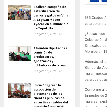
Realizan campaña de
esterilización de
perros y gatos en Villa
385 Grados / 
Alta y San Mateo
Ayecac en el municipio
esta columna 
de Tepetitla
¿Sabías que 
agosto 6, 2026
0
Celebración d
Sindicatos de
Atienden diputados a
Morelos en 1
comisión de
productores,
ejidatarios y
Además, el p
pobladores de Ixtenco
Blanco de Al
agosto 6, 2026
0
mujer mexican
para que otra
Inicia Congreso la
aprobación de
Conforme a lo
dictámenes de las
trimestre de 
cuentas públicas de
mujeres. Exis
entes fiscalizables del
ejercicio fiscal 2025