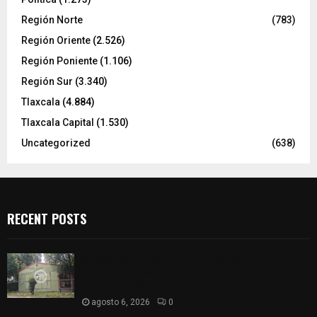
Región Norte
(783)
Región Oriente
(2.526)
Región Poniente
(1.106)
Región Sur
(3.340)
Tlaxcala
(4.884)
Tlaxcala Capital
(1.530)
Uncategorized
(638)
RECENT POSTS
Colegio legión de honor de Tlaxcala elimina
«militarizado» de su nombre tras orden de cierre
de la SEP federal
agosto 6, 2026
0