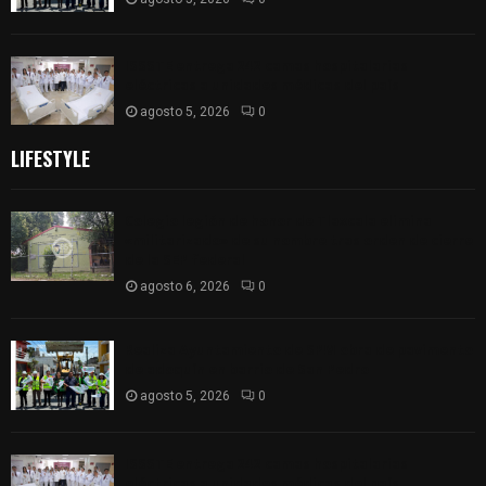
ISSSTE entrega 242 camas hospitalarias
eléctricas a unidades médicas del país
agosto 5, 2026
0
LIFESTYLE
Colegio legión de honor de Tlaxcala elimina
«militarizado» de su nombre tras orden de cierre
de la SEP federal
agosto 6, 2026
0
Realiza Ayuntamiento de SPM obra de pavimento
de adoquín en barrio de San Pedro
agosto 5, 2026
0
ISSSTE entrega 242 camas hospitalarias
eléctricas a unidades médicas del país