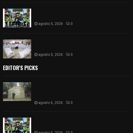
Realiza Ayuntamiento de SPM obra de pavimento
de adoquín en barrio de San Pedro
agosto 5, 2026
0
ISSSTE entrega 242 camas hospitalarias
eléctricas a unidades médicas del país
agosto 5, 2026
0
EDITOR'S PICKS
Colegio legión de honor de Tlaxcala elimina
«militarizado» de su nombre tras orden de cierre
de la SEP federal
agosto 6, 2026
0
Realiza Ayuntamiento de SPM obra de pavimento
de adoquín en barrio de San Pedro
agosto 5, 2026
0