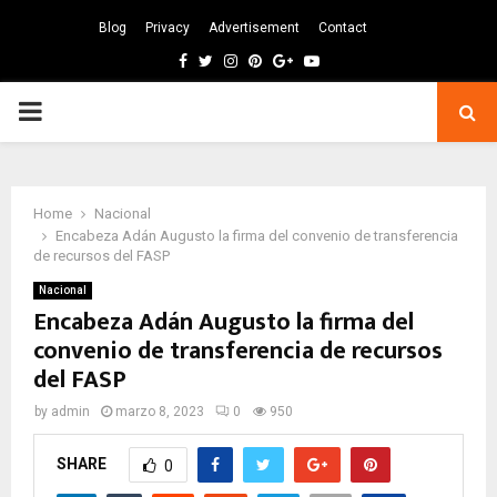
Blog
Privacy
Advertisement
Contact
Facebook
Twitter
Instagram
Pinterest
Google
Youtube
PRIMARY
MENU
Home
Nacional
Encabeza Adán Augusto la firma del convenio de transferencia
de recursos del FASP
Nacional
Encabeza Adán Augusto la firma del
convenio de transferencia de recursos
del FASP
by
admin
marzo 8, 2023
0
950
SHARE
0