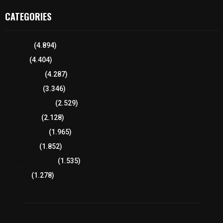
CATEGORIES
Tlaxcala
(4.894)
Policía
(4.404)
8 columnas
(4.287)
Región Sur
(3.346)
Región Oriente
(2.529)
Educación
(2.128)
Lo más leído
(1.965)
Congreso
(1.852)
Tlaxcala Capital
(1.535)
Política
(1.278)