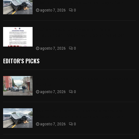
México-Veracruz, a la altura de Hueyotlipan
agosto 7, 2026
0
Retiran de sus funciones a policía de
Chiautempan tras ser exhibido en redes por
presunto soborno
agosto 7, 2026
0
EDITOR'S PICKS
Muere hombre al interior de salón de eventos en
Apizaco
agosto 7, 2026
0
Se accidenta camioneta sobre la carretera
México-Veracruz, a la altura de Hueyotlipan
agosto 7, 2026
0