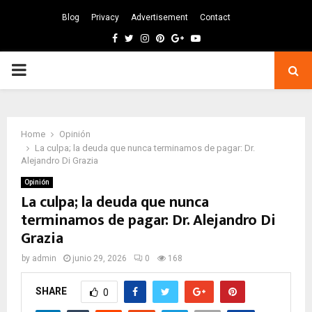
Blog
Privacy
Advertisement
Contact
Facebook
Twitter
Instagram
Pinterest
Google
Youtube
PRIMARY
MENU
Home
Opinión
La culpa; la deuda que nunca terminamos de pagar: Dr.
Alejandro Di Grazia
Opinión
La culpa; la deuda que nunca
terminamos de pagar: Dr. Alejandro Di
Grazia
by
admin
junio 29, 2026
0
168
SHARE
0