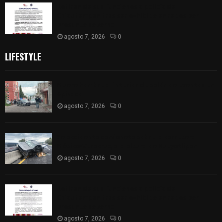
Retiran de sus funciones a policía de
Chiautempan tras ser exhibido en redes por
presunto soborno
agosto 7, 2026
0
LIFESTYLE
Muere hombre al interior de salón de eventos en
Apizaco
agosto 7, 2026
0
Se accidenta camioneta sobre la carretera
México-Veracruz, a la altura de Hueyotlipan
agosto 7, 2026
0
Retiran de sus funciones a policía de
Chiautempan tras ser exhibido en redes por
presunto soborno
agosto 7, 2026
0