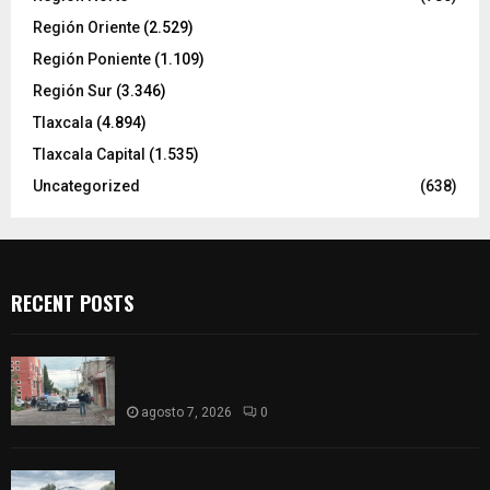
Región Oriente
(2.529)
Región Poniente
(1.109)
Región Sur
(3.346)
Tlaxcala
(4.894)
Tlaxcala Capital
(1.535)
Uncategorized
(638)
RECENT POSTS
Muere hombre al interior de salón de eventos en
Apizaco
agosto 7, 2026
0
Se accidenta camioneta sobre la carretera