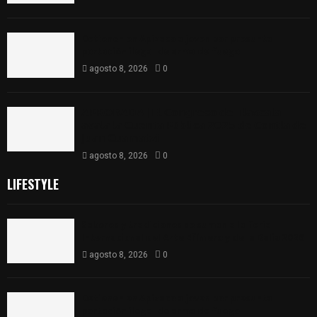
Detienen en Apizaco a joven por presunta
portación ilegal de arma de fuego
agosto 8, 2026
0
𝗔𝗣𝗥𝗢𝗕𝗔𝗗𝗔 | 𝗘𝗹 𝗖𝗼𝗻𝗴𝗿𝗲𝘀𝗼 𝗱𝗲 𝗧𝗹𝗮𝘅𝗰𝗮𝗹𝗮
𝗮𝘃𝗮𝗹𝗮 𝗹𝗮 𝗖𝘂𝗲𝗻𝘁𝗮 𝗣ú𝗯𝗹𝗶𝗰𝗮 𝟮𝟬𝟮𝟱 𝗱𝗲 𝗖𝗼𝗻𝘁𝗹𝗮 𝗱𝗲
𝗝𝘂𝗮𝗻 𝗖𝘂𝗮𝗺𝗮𝘁𝘇𝗶
agosto 8, 2026
0
LIFESTYLE
Sabores y tradiciones se suman a la feria
Internacional del Arte Efímero y de la Dalia 2026
agosto 8, 2026
0
Detienen en Apizaco a joven por presunta
portación ilegal de arma de fuego