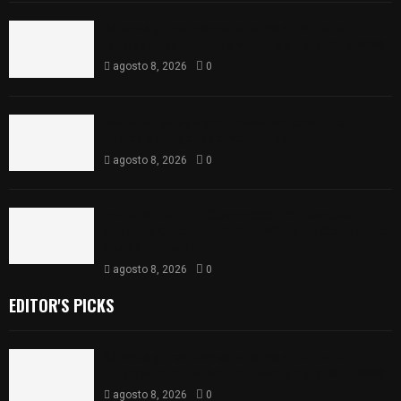
Sabores y tradiciones se suman a la feria
Internacional del Arte Efímero y de la Dalia 2026
agosto 8, 2026
0
Detienen en Apizaco a joven por presunta
portación ilegal de arma de fuego
agosto 8, 2026
0
𝗔𝗣𝗥𝗢𝗕𝗔𝗗𝗔 | 𝗘𝗹 𝗖𝗼𝗻𝗴𝗿𝗲𝘀𝗼 𝗱𝗲 𝗧𝗹𝗮𝘅𝗰𝗮𝗹𝗮
𝗮𝘃𝗮𝗹𝗮 𝗹𝗮 𝗖𝘂𝗲𝗻𝘁𝗮 𝗣ú𝗯𝗹𝗶𝗰𝗮 𝟮𝟬𝟮𝟱 𝗱𝗲 𝗖𝗼𝗻𝘁𝗹𝗮 𝗱𝗲
𝗝𝘂𝗮𝗻 𝗖𝘂𝗮𝗺𝗮𝘁𝘇𝗶
agosto 8, 2026
0
EDITOR'S PICKS
Sabores y tradiciones se suman a la feria
Internacional del Arte Efímero y de la Dalia 2026
agosto 8, 2026
0