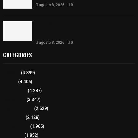
agosto 8, 2026
0
𝗔𝗣𝗥𝗢𝗕𝗔𝗗𝗔 | 𝗘𝗹 𝗖𝗼𝗻𝗴𝗿𝗲𝘀𝗼 𝗱𝗲 𝗧𝗹𝗮𝘅𝗰𝗮𝗹𝗮
𝗮𝘃𝗮𝗹𝗮 𝗹𝗮 𝗖𝘂𝗲𝗻𝘁𝗮 𝗣ú𝗯𝗹𝗶𝗰𝗮 𝟮𝟬𝟮𝟱 𝗱𝗲 𝗖𝗼𝗻𝘁𝗹𝗮 𝗱𝗲
𝗝𝘂𝗮𝗻 𝗖𝘂𝗮𝗺𝗮𝘁𝘇𝗶
agosto 8, 2026
0
CATEGORIES
Tlaxcala
(4.899)
Policía
(4.406)
8 columnas
(4.287)
Región Sur
(3.347)
Región Oriente
(2.529)
Educación
(2.128)
Lo más leído
(1.965)
Congreso
(1.852)