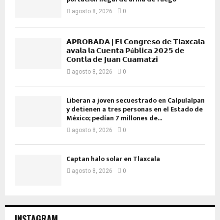
agosto 8, 2026
0
𝗔𝗣𝗥𝗢𝗕𝗔𝗗𝗔 | 𝗘𝗹 𝗖𝗼𝗻𝗴𝗿𝗲𝘀𝗼 𝗱𝗲 𝗧𝗹𝗮𝘅𝗰𝗮𝗹𝗮
𝗮𝘃𝗮𝗹𝗮 𝗹𝗮 𝗖𝘂𝗲𝗻𝘁𝗮 𝗣ú𝗯𝗹𝗶𝗰𝗮 𝟮𝟬𝟮𝟱 𝗱𝗲
𝗖𝗼𝗻𝘁𝗹𝗮 𝗱𝗲 𝗝𝘂𝗮𝗻 𝗖𝘂𝗮𝗺𝗮𝘁𝘇𝗶
agosto 8, 2026
0
Liberan a joven secuestrado en Calpulalpan
y detienen a tres personas en el Estado de
México; pedían 7 millones de...
agosto 8, 2026
0
Captan halo solar en Tlaxcala
agosto 8, 2026
0
INSTAGRAM