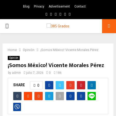
Blog
Privacy
Advertisement
Contact
Facebook
Twitter
Instagram
Pinterest
Google
Youtube
PRIMARY
MENU
Home
Opinión
¡Somos México! Vicente Morales Pérez
Opinión
¡Somos México! Vicente Morales Pérez
by
admin
julio 7, 2026
0
186
SHARE
0