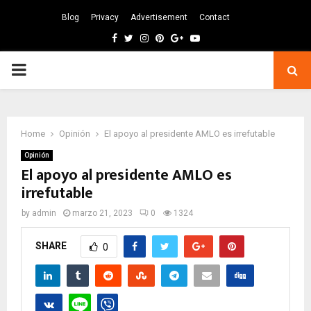
Blog
Privacy
Advertisement
Contact
Facebook
Twitter
Instagram
Pinterest
Google
Youtube
PRIMARY
MENU
Home
Opinión
El apoyo al presidente AMLO es irrefutable
Opinión
El apoyo al presidente AMLO es
irrefutable
by
admin
marzo 21, 2023
0
1324
SHARE
0