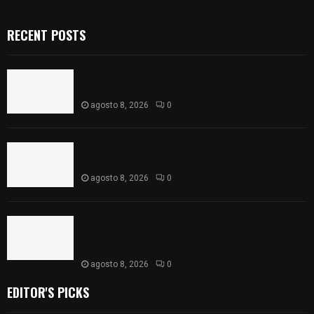
RECENT POSTS
Sabores y tradiciones se suman a la feria
Internacional del Arte Efímero y de la Dalia 2026
agosto 8, 2026
0
Detienen en Apizaco a joven por presunta
portación ilegal de arma de fuego
agosto 8, 2026
0
𝗔𝗣𝗥𝗢𝗕𝗔𝗗𝗔 | 𝗘𝗹 𝗖𝗼𝗻𝗴𝗿𝗲𝘀𝗼 𝗱𝗲 𝗧𝗹𝗮𝘅𝗰𝗮𝗹𝗮
𝗮𝘃𝗮𝗹𝗮 𝗹𝗮 𝗖𝘂𝗲𝗻𝘁𝗮 𝗣ú𝗯𝗹𝗶𝗰𝗮 𝟮𝟬𝟮𝟱 𝗱𝗲 𝗖𝗼𝗻𝘁𝗹𝗮 𝗱𝗲
𝗝𝘂𝗮𝗻 𝗖𝘂𝗮𝗺𝗮𝘁𝘇𝗶
agosto 8, 2026
0
EDITOR'S PICKS