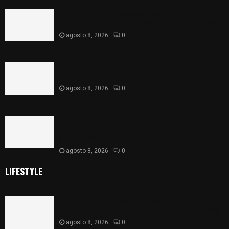
Sabores y tradiciones se suman a la feria
Internacional del Arte Efímero y de la Dalia 2026
agosto 8, 2026
0
Detienen en Apizaco a joven por presunta
portación ilegal de arma de fuego
agosto 8, 2026
0
𝗔𝗣𝗥𝗢𝗕𝗔𝗗𝗔 | 𝗘𝗹 𝗖𝗼𝗻𝗴𝗿𝗲𝘀𝗼 𝗱𝗲 𝗧𝗹𝗮𝘅𝗰𝗮𝗹𝗮
𝗮𝘃𝗮𝗹𝗮 𝗹𝗮 𝗖𝘂𝗲𝗻𝘁𝗮 𝗣ú𝗯𝗹𝗶𝗰𝗮 𝟮𝟬𝟮𝟱 𝗱𝗲 𝗖𝗼𝗻𝘁𝗹𝗮 𝗱𝗲
𝗝𝘂𝗮𝗻 𝗖𝘂𝗮𝗺𝗮𝘁𝘇𝗶
agosto 8, 2026
0
LIFESTYLE
Sabores y tradiciones se suman a la feria
Internacional del Arte Efímero y de la Dalia 2026
agosto 8, 2026
0