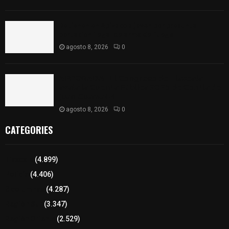
Detienen en Apizaco a joven por presunta
portación ilegal de arma de fuego
agosto 8, 2026
0
𝗔𝗣𝗥𝗢𝗕𝗔𝗗𝗔 | 𝗘𝗹 𝗖𝗼𝗻𝗴𝗿𝗲𝘀𝗼 𝗱𝗲 𝗧𝗹𝗮𝘅𝗰𝗮𝗹𝗮
𝗮𝘃𝗮𝗹𝗮 𝗹𝗮 𝗖𝘂𝗲𝗻𝘁𝗮 𝗣ú𝗯𝗹𝗶𝗰𝗮 𝟮𝟬𝟮𝟱 𝗱𝗲 𝗖𝗼𝗻𝘁𝗹𝗮 𝗱𝗲
𝗝𝘂𝗮𝗻 𝗖𝘂𝗮𝗺𝗮𝘁𝘇𝗶
agosto 8, 2026
0
CATEGORIES
Tlaxcala
(4.899)
Policía
(4.406)
8 columnas
(4.287)
Región Sur
(3.347)
Región Oriente
(2.529)