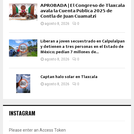
𝗔𝗣𝗥𝗢𝗕𝗔𝗗𝗔 | 𝗘𝗹 𝗖𝗼𝗻𝗴𝗿𝗲𝘀𝗼 𝗱𝗲 𝗧𝗹𝗮𝘅𝗰𝗮𝗹𝗮
𝗮𝘃𝗮𝗹𝗮 𝗹𝗮 𝗖𝘂𝗲𝗻𝘁𝗮 𝗣ú𝗯𝗹𝗶𝗰𝗮 𝟮𝟬𝟮𝟱 𝗱𝗲
𝗖𝗼𝗻𝘁𝗹𝗮 𝗱𝗲 𝗝𝘂𝗮𝗻 𝗖𝘂𝗮𝗺𝗮𝘁𝘇𝗶
agosto 8, 2026
0
Liberan a joven secuestrado en Calpulalpan
y detienen a tres personas en el Estado de
México; pedían 7 millones de...
agosto 8, 2026
0
Captan halo solar en Tlaxcala
agosto 8, 2026
0
INSTAGRAM
Please enter an Access Token