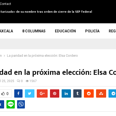
Contact
itarizado» de su nombre tras orden de cierre de la SEP federal
AXCALA
8 COLUMNAS
EDUCACIÓN
POLICÍA
REG
ón
La paridad en la próxima elección: Elsa Cordero
dad en la próxima elección: Elsa C
il 25, 2025
0
1567
0