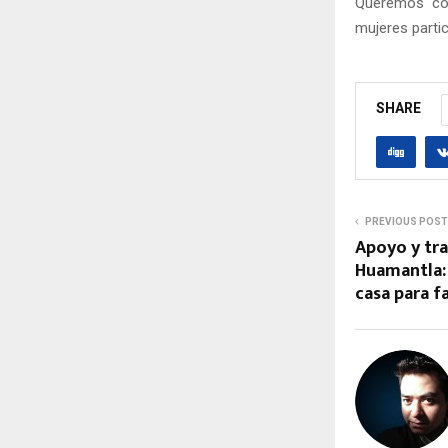
Queremos cot
mujeres parti
SHARE
PREVIOUS POST
Apoyo y tr
Huamantla:
casa para f