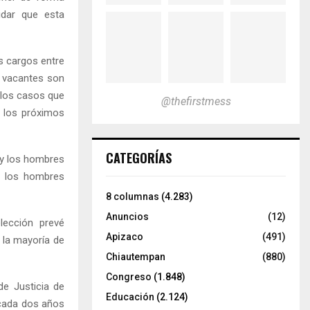
idar que esta
os cargos entre
s vacantes son
n los casos que
@thefirstmess
e los próximos
CATEGORÍAS
 y los hombres
n los hombres
8 columnas
(4.283)
Anuncios
(12)
lección prevé
Apizaco
(491)
 la mayoría de
Chiautempan
(880)
Congreso
(1.848)
de Justicia de
Educación
(2.124)
 cada dos años