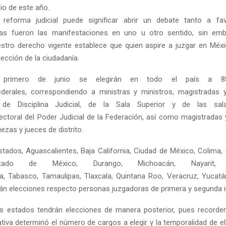
io de este año.
 reforma judicial puede significar abrir un debate tanto a f
as fueron las manifestaciones en uno u otro sentido, sin em
tro derecho vigente establece que quien aspire a juzgar en Méxi
elección de la ciudadanía.
 primero de junio se elegirán en todo el país a 8
derales, correspo
ndiendo a ministras y ministros, magistradas 
 de Disciplina Judicial, de la Sala Superior y de las sal
Electoral del Poder Judicial de la Federación, así como magistradas
uezas y jueces de distrito.
ados, Aguascalientes, Baja California, Ciudad de México, Colima, 
stado de México, Durango, Michoacán, Na
yarit
ra, Tabasco, Tamau
lipas, Tlaxcala, Quintana Roo, Veracruz, Yucat
án elecciones respecto personas juzgadoras de primera y segunda i
los estados tendrán elecciones de manera posterior, pues record
ativa determinó el número de cargos a elegir y la temporalidad de el