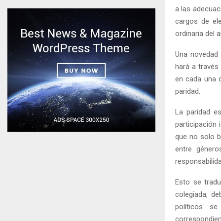
a las adecuac
cargos de ele
ordinaria del 
Una novedad e
hará a través
en cada una d
paridad.
La paridad es
participación
que no solo b
entre géner
responsabilid
Esto se trad
colegiada, de
políticos s
correspondie