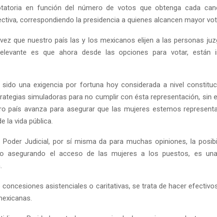
tatoria en función del número de votos que obtenga cada cand
ectiva, correspondiendo la presidencia a quienes alcancen mayor vot
 vez que nuestro país las y los mexicanos elijen a las personas ju
relevante es que ahora desde las opciones para votar, están i
 sido una exigencia por fortuna hoy considerada a nivel constitu
trategias simuladoras para no cumplir con ésta representación, sin
ro país avanza para asegurar que las mujeres estemos represent
e la vida pública.
 Poder Judicial, por sí misma da para muchas opiniones, la posibi
cio asegurando el acceso de las mujeres a los puestos, es un
.
 concesiones asistenciales o caritativas, se trata de hacer efectiv
mexicanas.