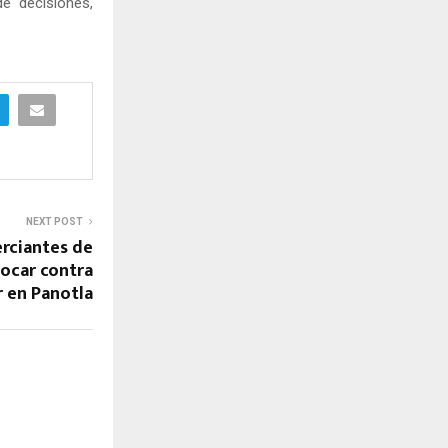
e decisiones,
NEXT POST
rciantes de
hocar contra
r en Panotla