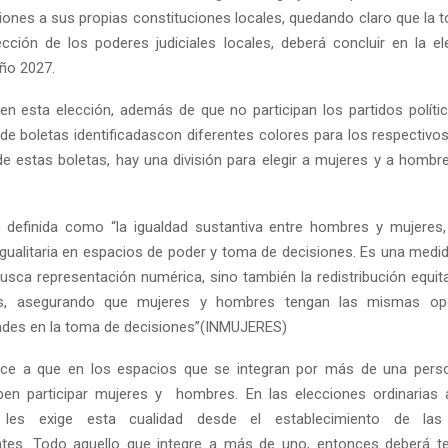
iones a sus propias con
stituciones locales, quedando claro que la t
cción de los poderes judiciales locales, deberá concluir en la el
año 2027.
n esta elección, además de que no participan los partidos políti
 de boletas identificadascon diferentes colores para los respectivo
e estas boletas, hay una división para elegir a mujeres y a hombre
Reply
Retweet
Favorite
Reply
R
 definida como “la igualdad sustantiva entre hombres y mujeres
 igualitaria en espacios de poder y toma de decisiones. Es una med
usca representación numérica, sino también la redistribución equita
os, asegurando que mujeres y hombres tengan las mismas opo
ades en la toma de decisiones”(INMUJERES)
uce a que en los espacios que se integran por más de una pers
ben participar mujeres y hombres. En las elecciones ordinarias 
e les exige esta cualidad desde el establecimiento de las 
ntes. Todo aquello que integre a más de uno, entonces deberá t