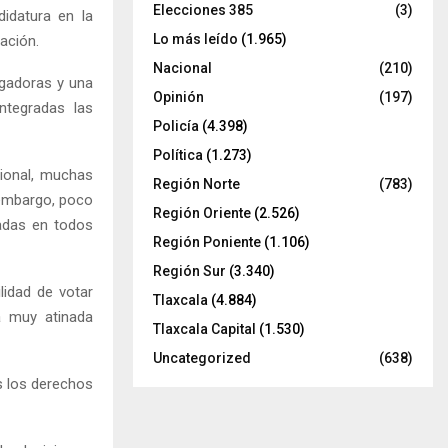
Elecciones 385
(3)
idatura en la
Lo más leído
(1.965)
ación.
Nacional
(210)
zgadoras y una
Opinión
(197)
ntegradas las
Policía
(4.398)
Política
(1.273)
cional, muchas
Región Norte
(783)
 embargo, poco
Región Oriente
(2.526)
adas en todos
Región Poniente
(1.106)
Región Sur
(3.340)
lidad de votar
Tlaxcala
(4.884)
a muy atinada
Tlaxcala Capital
(1.530)
Uncategorized
(638)
os los derechos