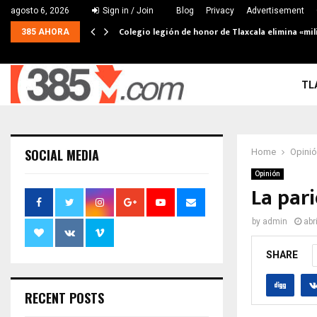
agosto 6, 2026
Sign in / Join
Blog
Privacy
Advertisement
Colegio legión de honor de Tlaxcala elimina «mil
385 AHORA
TL
SOCIAL MEDIA
Home
Opini
Opinión
La pari
by
admin
abr
SHARE
RECENT POSTS