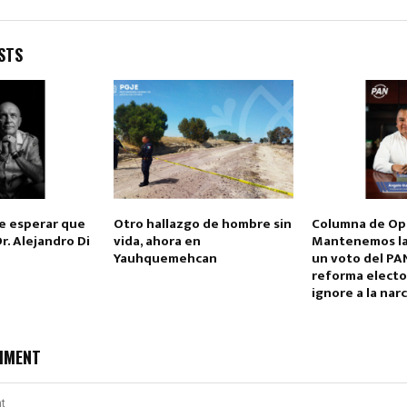
STS
de esperar que
Otro hallazgo de hombre sin
Columna de Op
r. Alejandro Di
vida, ahora en
Mantenemos la 
Yauhquemehcan
un voto del PA
reforma electo
ignore a la nar
MMENT