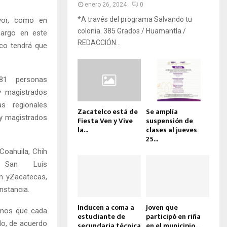
enero 26, 2024
0
*A través del programa Salvando tu
avor, como en
colonia. 385 Grados / Huamantla /
bargo en este
REDACCIÓN...
co tendrá que
81 personas
y magistrados
as regionales
Zacatelco está de
Se amplía
 y magistrados
Fiesta Ven y Vive
suspensión de
la...
clases al jueves
25...
Coahuila, Chih
, San Luis
án yZacate
cas,
nstancia.
Inducen a coma a
Joven que
emos que cada
estudiante de
participó en riña
lo, de acuerdo
secundaria técnica
en el municipio...