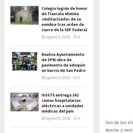
Colegio legión de honor
de Tlaxcala elimina
«militarizado» de su
nombre tras orden de
cierre de la SEP federal
agosto 6, 2026
0
Realiza Ayuntamiento
de SPM obra de
pavimento de adoquín
en barrio de San Pedro
agosto 5, 2026
0
ISSSTE entrega 242
camas hospitalarias
eléctricas a unidades
médicas del país
agosto 5, 2026
0
Uno de los efe
directa y sec