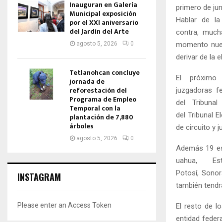
Inauguran en Galería
primero de jun
Municipal exposición
Hablar de la
por el XXI aniversario
del Jardín del Arte
contra, much
momento nues
agosto 5, 2026
0
derivar de la 
Tetlanohcan concluye
El próximo
jornada de
reforestación del
juzgadoras fe
Programa de Empleo
del Tribunal
Temporal con la
del Tribunal 
plantación de 7,880
árboles
de circuito y j
agosto 5, 2026
0
Además 19 est
uahua, E
Potosí, Sono
INSTAGRAM
también tendr
Please enter an Access Token
El resto de 
entidad feder