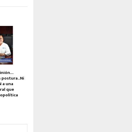
inión…
postura..Ni
N a una
ral que
copolítica