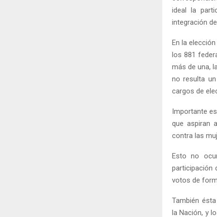
ideal la par
integración d
En la elección
los 881 feder
más de una, la
no resulta un
cargos de elec
Importante es
que aspiran 
contra las muj
Esto no ocur
participación
votos de form
También ésta 
la Nación, y 