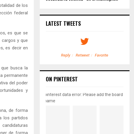
otalidad de los
ección federal
LATEST TWEETS
cos, es que se
s cargos y que
s, es decir en
etweet
Favorite
Reply
Retweet
Favorite
, que busca la
ida permanente
ON PINTEREST
tiva del poder
rtunidades y
pinterest data error: Please add the board
name
ona, de forma
a los partidos
candidaturas
ener de forma