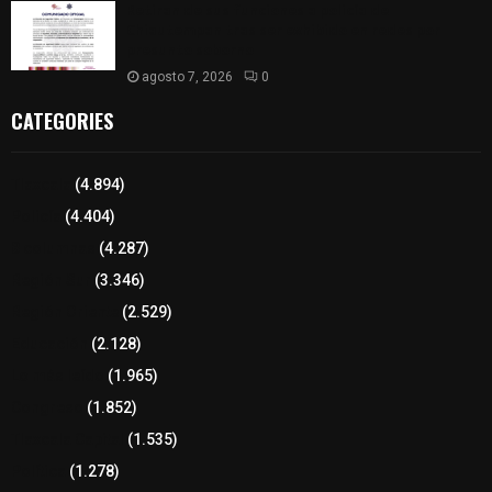
Retiran de sus funciones a policía de
Chiautempan tras ser exhibido en redes por
presunto soborno
agosto 7, 2026
0
CATEGORIES
Tlaxcala
(4.894)
Policía
(4.404)
8 columnas
(4.287)
Región Sur
(3.346)
Región Oriente
(2.529)
Educación
(2.128)
Lo más leído
(1.965)
Congreso
(1.852)
Tlaxcala Capital
(1.535)
Política
(1.278)