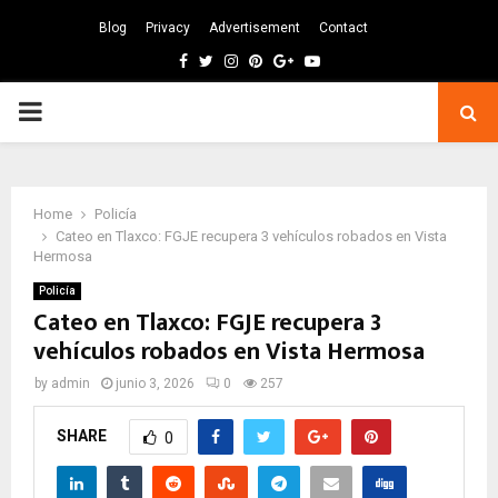
Blog
Privacy
Advertisement
Contact
Facebook
Twitter
Instagram
Pinterest
Google
Youtube
PRIMARY
MENU
Home
Policía
Cateo en Tlaxco: FGJE recupera 3 vehículos robados en Vista
Hermosa
Policía
Cateo en Tlaxco: FGJE recupera 3
vehículos robados en Vista Hermosa
by
admin
junio 3, 2026
0
257
SHARE
0