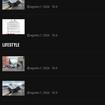
México-Veracruz, a la altura de Hueyotlipan
agosto 7, 2026
0
Retiran de sus funciones a policía de
Chiautempan tras ser exhibido en redes por
presunto soborno
agosto 7, 2026
0
LIFESTYLE
Muere hombre al interior de salón de eventos en
Apizaco
agosto 7, 2026
0
Se accidenta camioneta sobre la carretera
México-Veracruz, a la altura de Hueyotlipan
agosto 7, 2026
0