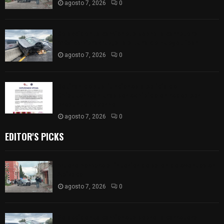
agosto 7, 2026
0
Se accidenta camioneta sobre la carretera
México-Veracruz, a la altura de Hueyotlipan
agosto 7, 2026
0
Retiran de sus funciones a policía de
Chiautempan tras ser exhibido en redes por
presunto soborno
agosto 7, 2026
0
EDITOR'S PICKS
Muere hombre al interior de salón de eventos en
Apizaco
agosto 7, 2026
0
Se accidenta camioneta sobre la carretera