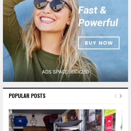
r
R
:
C
H
POPULAR POSTS