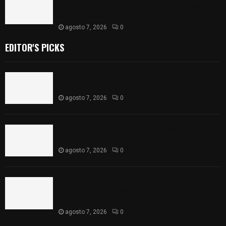
Chiautempan tras ser exhibido en redes por
presunto soborno
agosto 7, 2026
0
EDITOR'S PICKS
Muere hombre al interior de salón de eventos en
Apizaco
agosto 7, 2026
0
Se accidenta camioneta sobre la carretera
México-Veracruz, a la altura de Hueyotlipan
agosto 7, 2026
0
Retiran de sus funciones a policía de
Chiautempan tras ser exhibido en redes por
presunto soborno
agosto 7, 2026
0