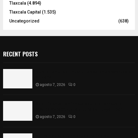
Tlaxcala
(4.894)
Tlaxcala Capital
(1.535)
Uncategorized
(638)
RECENT POSTS
Muere hombre al interior de salón de eventos en
Apizaco
agosto 7, 2026
0
Se accidenta camioneta sobre la carretera
México-Veracruz, a la altura de Hueyotlipan
agosto 7, 2026
0
Retiran de sus funciones a policía de