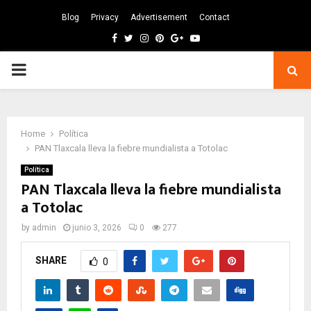
Blog
Privacy
Advertisement
Contact
Facebook
Twitter
Instagram
Pinterest
Google
Youtube
PRIMARY
MENU
Home
Política
PAN Tlaxcala lleva la fiebre mundialista a Totolac
Política
PAN Tlaxcala lleva la fiebre mundialista
a Totolac
by
admin
junio 3, 2026
0
277
SHARE
0