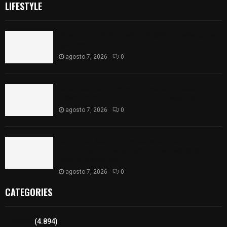
LIFESTYLE
Muere hombre al interior de salón de eventos en
Apizaco
agosto 7, 2026
0
Se accidenta camioneta sobre la carretera
México-Veracruz, a la altura de Hueyotlipan
agosto 7, 2026
0
Retiran de sus funciones a policía de
Chiautempan tras ser exhibido en redes por
presunto soborno
agosto 7, 2026
0
CATEGORIES
Tlaxcala
(4.894)