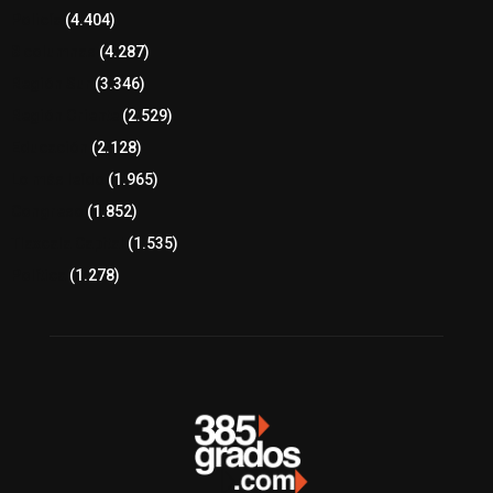
Policía
(4.404)
8 columnas
(4.287)
Región Sur
(3.346)
Región Oriente
(2.529)
Educación
(2.128)
Lo más leído
(1.965)
Congreso
(1.852)
Tlaxcala Capital
(1.535)
Política
(1.278)