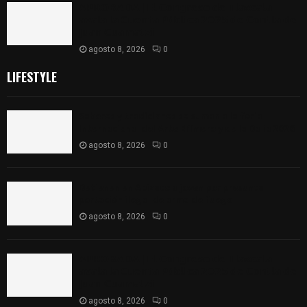
𝗔𝗣𝗥𝗢𝗕𝗔𝗗𝗔 | 𝗘𝗹 𝗖𝗼𝗻𝗴𝗿𝗲𝘀𝗼 𝗱𝗲 𝗧𝗹𝗮𝘅𝗰𝗮𝗹𝗮
𝗮𝘃𝗮𝗹𝗮 𝗹𝗮 𝗖𝘂𝗲𝗻𝘁𝗮 𝗣ú𝗯𝗹𝗶𝗰𝗮 𝟮𝟬𝟮𝟱 𝗱𝗲 𝗖𝗼𝗻𝘁𝗹𝗮 𝗱𝗲
𝗝𝘂𝗮𝗻 𝗖𝘂𝗮𝗺𝗮𝘁𝘇𝗶
agosto 8, 2026
0
LIFESTYLE
Sabores y tradiciones se suman a la feria
Internacional del Arte Efímero y de la Dalia 2026
agosto 8, 2026
0
Detienen en Apizaco a joven por presunta
portación ilegal de arma de fuego
agosto 8, 2026
0
𝗔𝗣𝗥𝗢𝗕𝗔𝗗𝗔 | 𝗘𝗹 𝗖𝗼𝗻𝗴𝗿𝗲𝘀𝗼 𝗱𝗲 𝗧𝗹𝗮𝘅𝗰𝗮𝗹𝗮
𝗮𝘃𝗮𝗹𝗮 𝗹𝗮 𝗖𝘂𝗲𝗻𝘁𝗮 𝗣ú𝗯𝗹𝗶𝗰𝗮 𝟮𝟬𝟮𝟱 𝗱𝗲 𝗖𝗼𝗻𝘁𝗹𝗮 𝗱𝗲
𝗝𝘂𝗮𝗻 𝗖𝘂𝗮𝗺𝗮𝘁𝘇𝗶
agosto 8, 2026
0