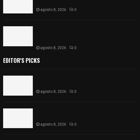
portación ilegal de arma de fuego
agosto 8, 2026
0
𝗔𝗣𝗥𝗢𝗕𝗔𝗗𝗔 | 𝗘𝗹 𝗖𝗼𝗻𝗴𝗿𝗲𝘀𝗼 𝗱𝗲 𝗧𝗹𝗮𝘅𝗰𝗮𝗹𝗮
𝗮𝘃𝗮𝗹𝗮 𝗹𝗮 𝗖𝘂𝗲𝗻𝘁𝗮 𝗣ú𝗯𝗹𝗶𝗰𝗮 𝟮𝟬𝟮𝟱 𝗱𝗲 𝗖𝗼𝗻𝘁𝗹𝗮 𝗱𝗲
𝗝𝘂𝗮𝗻 𝗖𝘂𝗮𝗺𝗮𝘁𝘇𝗶
agosto 8, 2026
0
EDITOR'S PICKS
Sabores y tradiciones se suman a la feria
Internacional del Arte Efímero y de la Dalia 2026
agosto 8, 2026
0
Detienen en Apizaco a joven por presunta
portación ilegal de arma de fuego
agosto 8, 2026
0