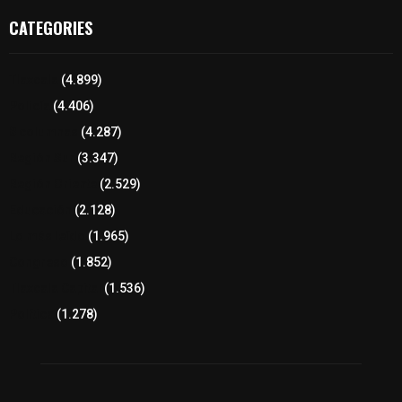
CATEGORIES
Tlaxcala
(4.899)
Policía
(4.406)
8 columnas
(4.287)
Región Sur
(3.347)
Región Oriente
(2.529)
Educación
(2.128)
Lo más leído
(1.965)
Congreso
(1.852)
Tlaxcala Capital
(1.536)
Política
(1.278)