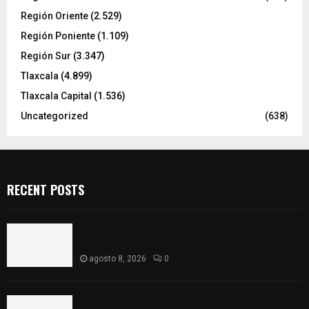
Región Oriente
(2.529)
Región Poniente
(1.109)
Región Sur
(3.347)
Tlaxcala
(4.899)
Tlaxcala Capital
(1.536)
Uncategorized
(638)
RECENT POSTS
Sabores y tradiciones se suman a la feria
Internacional del Arte Efímero y de la Dalia 2026
agosto 8, 2026
0
Detienen en Apizaco a joven por presunta