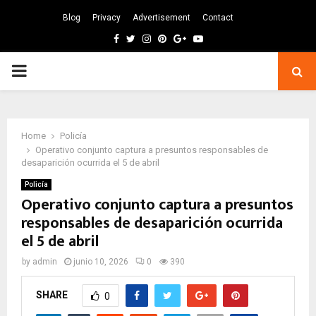
Blog
Privacy
Advertisement
Contact
Facebook
Twitter
Instagram
Pinterest
Google
Youtube
PRIMARY
MENU
Home
Policía
Operativo conjunto captura a presuntos responsables de
desaparición ocurrida el 5 de abril
Policía
Operativo conjunto captura a presuntos
responsables de desaparición ocurrida
el 5 de abril
by
admin
junio 10, 2026
0
390
SHARE
0