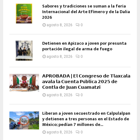
Sabores y tradiciones se suman a la feria
Internacional del Arte Efímero y de la Dalia
2026
agosto 8, 2026
0
Detienen en Apizaco a joven por presunta
portación ilegal de arma de fuego
agosto 8, 2026
0
𝗔𝗣𝗥𝗢𝗕𝗔𝗗𝗔 | 𝗘𝗹 𝗖𝗼𝗻𝗴𝗿𝗲𝘀𝗼 𝗱𝗲 𝗧𝗹𝗮𝘅𝗰𝗮𝗹𝗮
𝗮𝘃𝗮𝗹𝗮 𝗹𝗮 𝗖𝘂𝗲𝗻𝘁𝗮 𝗣ú𝗯𝗹𝗶𝗰𝗮 𝟮𝟬𝟮𝟱 𝗱𝗲
𝗖𝗼𝗻𝘁𝗹𝗮 𝗱𝗲 𝗝𝘂𝗮𝗻 𝗖𝘂𝗮𝗺𝗮𝘁𝘇𝗶
agosto 8, 2026
0
Liberan a joven secuestrado en Calpulalpan
y detienen a tres personas en el Estado de
México; pedían 7 millones de...
agosto 8, 2026
0