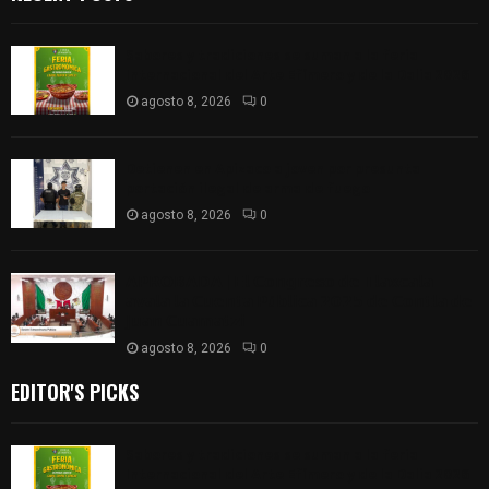
Sabores y tradiciones se suman a la feria
Internacional del Arte Efímero y de la Dalia 2026
agosto 8, 2026
0
Detienen en Apizaco a joven por presunta
portación ilegal de arma de fuego
agosto 8, 2026
0
𝗔𝗣𝗥𝗢𝗕𝗔𝗗𝗔 | 𝗘𝗹 𝗖𝗼𝗻𝗴𝗿𝗲𝘀𝗼 𝗱𝗲 𝗧𝗹𝗮𝘅𝗰𝗮𝗹𝗮
𝗮𝘃𝗮𝗹𝗮 𝗹𝗮 𝗖𝘂𝗲𝗻𝘁𝗮 𝗣ú𝗯𝗹𝗶𝗰𝗮 𝟮𝟬𝟮𝟱 𝗱𝗲 𝗖𝗼𝗻𝘁𝗹𝗮 𝗱𝗲
𝗝𝘂𝗮𝗻 𝗖𝘂𝗮𝗺𝗮𝘁𝘇𝗶
agosto 8, 2026
0
EDITOR'S PICKS
Sabores y tradiciones se suman a la feria
Internacional del Arte Efímero y de la Dalia 2026