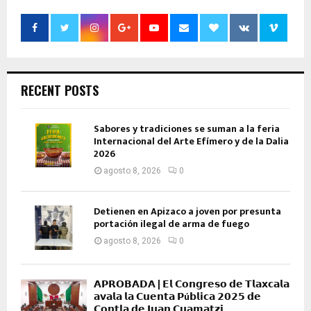
RECENT POSTS
Sabores y tradiciones se suman a la feria
Internacional del Arte Efímero y de la Dalia
2026
agosto 8, 2026
0
Detienen en Apizaco a joven por presunta
portación ilegal de arma de fuego
agosto 8, 2026
0
𝗔𝗣𝗥𝗢𝗕𝗔𝗗𝗔 | 𝗘𝗹 𝗖𝗼𝗻𝗴𝗿𝗲𝘀𝗼 𝗱𝗲 𝗧𝗹𝗮𝘅𝗰𝗮𝗹𝗮
𝗮𝘃𝗮𝗹𝗮 𝗹𝗮 𝗖𝘂𝗲𝗻𝘁𝗮 𝗣ú𝗯𝗹𝗶𝗰𝗮 𝟮𝟬𝟮𝟱 𝗱𝗲
𝗖𝗼𝗻𝘁𝗹𝗮 𝗱𝗲 𝗝𝘂𝗮𝗻 𝗖𝘂𝗮𝗺𝗮𝘁𝘇𝗶