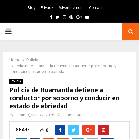
Blog
Privacy
Advertisement
Contact
Facebook
Twitter
Instagram
Pinterest
Google
Youtube
PRIMARY
MENU
Home
Policía
Policía de Huamantla detiene a conductor por soborno y
conducir en estado de ebriedad
Policía
Policía de Huamantla detiene a
conductor por soborno y conducir en
estado de ebriedad
by
admin
junio 2, 2025
0
1130
SHARE
0