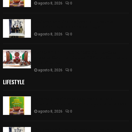
agosto 8, 2026
0
Detienen en Apizaco a joven por presunta
portación ilegal de arma de fuego
agosto 8, 2026
0
𝗔𝗣𝗥𝗢𝗕𝗔𝗗𝗔 | 𝗘𝗹 𝗖𝗼𝗻𝗴𝗿𝗲𝘀𝗼 𝗱𝗲 𝗧𝗹𝗮𝘅𝗰𝗮𝗹𝗮
𝗮𝘃𝗮𝗹𝗮 𝗹𝗮 𝗖𝘂𝗲𝗻𝘁𝗮 𝗣ú𝗯𝗹𝗶𝗰𝗮 𝟮𝟬𝟮𝟱 𝗱𝗲 𝗖𝗼𝗻𝘁𝗹𝗮 𝗱𝗲
𝗝𝘂𝗮𝗻 𝗖𝘂𝗮𝗺𝗮𝘁𝘇𝗶
agosto 8, 2026
0
LIFESTYLE
Sabores y tradiciones se suman a la feria
Internacional del Arte Efímero y de la Dalia 2026
agosto 8, 2026
0
Detienen en Apizaco a joven por presunta