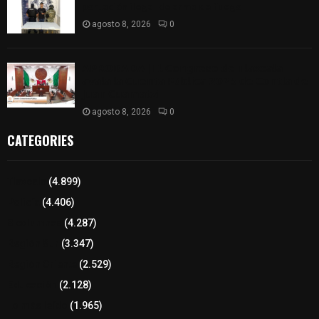
portación ilegal de arma de fuego
agosto 8, 2026
0
𝗔𝗣𝗥𝗢𝗕𝗔𝗗𝗔 | 𝗘𝗹 𝗖𝗼𝗻𝗴𝗿𝗲𝘀𝗼 𝗱𝗲 𝗧𝗹𝗮𝘅𝗰𝗮𝗹𝗮
𝗮𝘃𝗮𝗹𝗮 𝗹𝗮 𝗖𝘂𝗲𝗻𝘁𝗮 𝗣ú𝗯𝗹𝗶𝗰𝗮 𝟮𝟬𝟮𝟱 𝗱𝗲 𝗖𝗼𝗻𝘁𝗹𝗮 𝗱𝗲
𝗝𝘂𝗮𝗻 𝗖𝘂𝗮𝗺𝗮𝘁𝘇𝗶
agosto 8, 2026
0
CATEGORIES
Tlaxcala
(4.899)
Policía
(4.406)
8 columnas
(4.287)
Región Sur
(3.347)
Región Oriente
(2.529)
Educación
(2.128)
Lo más leído
(1.965)