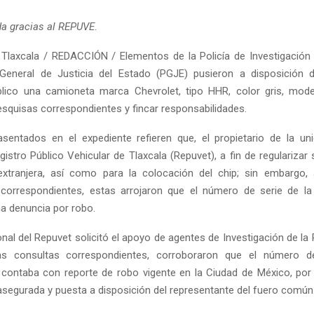
a gracias al REPUVE
.
Tlaxcala / REDACCIÓN / Elementos de la Policía de Investigación 
 General de Justicia del Estado (PGJE) pusieron a disposición d
blico una camioneta marca Chevrolet, tipo HHR, color gris, mod
esquisas correspondientes y fincar responsabilidades.
entados en el expediente refieren que, el propietario de la un
istro Público Vehicular de Tlaxcala (Repuvet), a fin de regularizar 
xtranjera, así como para la colocación del chip; sin embargo, a
 correspondientes, estas arrojaron que el número de serie de l
a denuncia por robo.
onal del Repuvet solicitó el apoyo de agentes de Investigación de la
las consultas correspondientes, corroboraron que el número d
ontaba con reporte de robo vigente en la Ciudad de México, por e
 asegurada y puesta a disposición del representante del fuero común