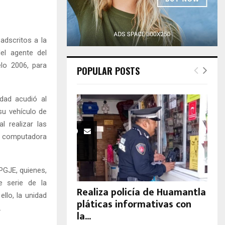
H
adscritos a la
el agente del
elo 2006, para
POPULAR POSTS
idad acudió al
su vehículo de
l realizar las
a computadora
 PGJE, quienes,
e serie de la
Realiza policía de Huamantla
llo, la unidad
pláticas informativas con
.
la...