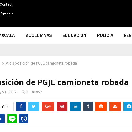
Contact
n Apizaco
AXCALA
8 COLUMNAS
EDUCACIÓN
POLICÍA
REG
A disposición de PGJE camioneta robada
osición de PGJE camioneta robada
o 15, 2023
0
957
0