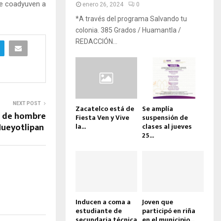
ue coadyuven a
enero 26, 2024
0
*A través del programa Salvando tu
colonia. 385 Grados / Huamantla /
REDACCIÓN...
NEXT POST
Zacatelco está de
Se amplía
n de hombre
Fiesta Ven y Vive
suspensión de
 Hueyotlipan
la...
clases al jueves
25...
Inducen a coma a
Joven que
estudiante de
participó en riña
secundaria técnica
en el municipio...