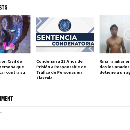
STS
Reply
Retweet
Favorite
Reply
R
ión Civil de
Condenan a 22 Años de
Riña familiar e
persona que
Prisión a Responsable de
dos lesionados;
tar contra su
Tráfico de Personas en
detiene a un a
Tlaxcala
MMENT