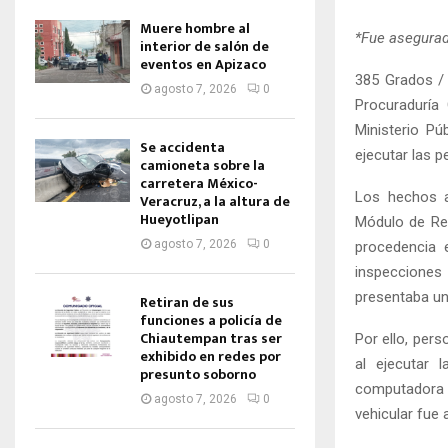
Muere hombre al
*Fue asegurad
interior de salón de
eventos en Apizaco
385 Grados / 
agosto 7, 2026
0
Procuraduría
Ministerio Pú
Se accidenta
ejecutar las p
camioneta sobre la
carretera México-
Los hechos as
Veracruz, a la altura de
Hueyotlipan
Módulo de Reg
agosto 7, 2026
0
procedencia e
inspecciones
presentaba un
Retiran de sus
funciones a policía de
Chiautempan tras ser
Por ello, pers
exhibido en redes por
al ejecutar 
presunto soborno
computadora c
agosto 7, 2026
0
vehicular fue