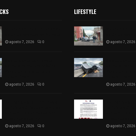
ICKS
LIFESTYLE
Muere hombre al interior de
Muere hombre a
salón de eventos en Apizaco
salón de event
agosto 7, 2026
0
agosto 7, 2026
Se accidenta camioneta
Se accidenta 
sobre la carretera México-
sobre la carre
Veracruz, a la altura de
Veracruz, a la 
Hueyotlipan
Hueyotlipan
agosto 7, 2026
0
agosto 7, 2026
Retiran de sus funciones a
Retiran de sus
policía de Chiautempan tras
policía de Chi
ser exhibido en redes por
ser exhibido en
presunto soborno
presunto sobo
agosto 7, 2026
0
agosto 7, 2026