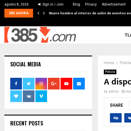
agosto 8, 2026
Sign in / Join
Blog
Privacy
Advertisement
Muere hombre al interior de salón de eventos e
385 AHORA
TL
SOCIAL MEDIA
Home
Policía
Policía
A disp
by
admin
may
SHARE
RECENT POSTS