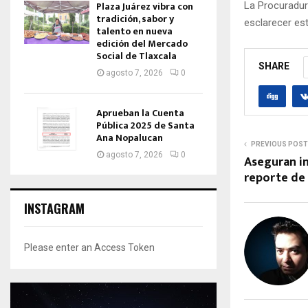
Plaza Juárez vibra con
La Procuradur
tradición, sabor y
esclarecer es
talento en nueva
edición del Mercado
Social de Tlaxcala
SHARE
agosto 7, 2026
0
Aprueban la Cuenta
Pública 2025 de Santa
Ana Nopalucan
PREVIOUS POST
agosto 7, 2026
0
Aseguran i
reporte de 
INSTAGRAM
Please enter an Access Token