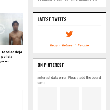
LATEST TWEETS
etweet
Favorite
Reply
Retweet
Favorite
n Totolac deja
 policía
gresor
ON PINTEREST
pinterest data error: Please add the board
name