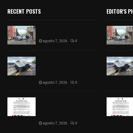
RECENT POSTS
EDITOR'S P
Muere hombre al interior de
salón de eventos en Apizaco
agosto 7, 2026
0
Se accidenta camioneta
sobre la carretera México-
Veracruz, a la altura de
Hueyotlipan
agosto 7, 2026
0
Retiran de sus funciones a
policía de Chiautempan tras
ser exhibido en redes por
presunto soborno
agosto 7, 2026
0