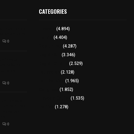
CATEGORIES
l interior de
Tlaxcala
(4.894)
os en Apizaco
Policía
(4.404)
0
8 columnas
(4.287)
Región Sur
(3.346)
camioneta
Región Oriente
(2.529)
tera México-
altura de
Educación
(2.128)
Lo más leído
(1.965)
0
Congreso
(1.852)
Tlaxcala Capital
(1.535)
 funciones a
autempan tras
Política
(1.278)
 redes por
rno
0