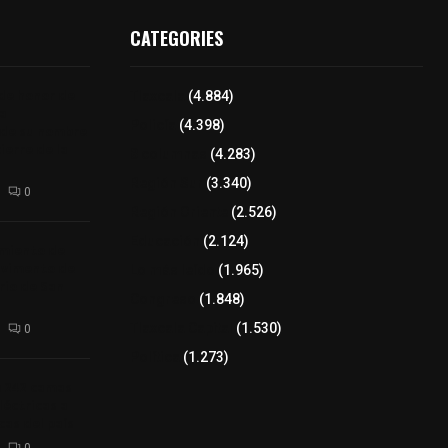
CATEGORIES
 de honor de
Tlaxcala
(4.884)
na
Policía
(4.398)
 de su nombre
ierre de la
8 columnas
(4.283)
Región Sur
(3.340)
0
Región Oriente
(2.526)
Educación
(2.124)
amiento de
avimento de
Lo más leído
(1.965)
rio de San
Congreso
(1.848)
Tlaxcala Capital
(1.530)
0
Política
(1.273)
a 242 camas
léctricas a
as del país
0