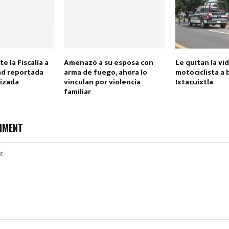
e la Fiscalía a
Amenazó a su esposa con
Le quitan la vid
d reportada
arma de fuego, ahora lo
motociclista a 
lizada
vinculan por violencia
Ixtacuixtla
familiar
Reply
Retweet
Favorite
Reply
R
MMENT