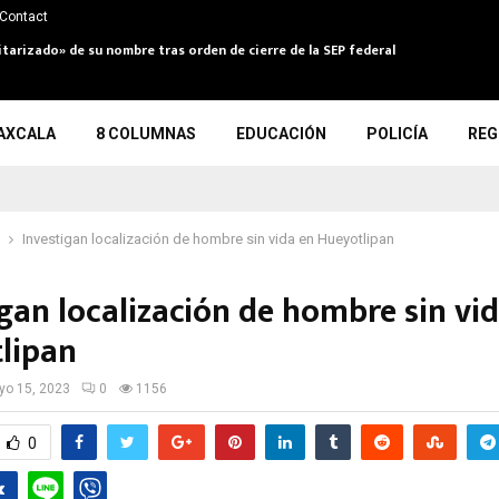
Contact
itarizado» de su nombre tras orden de cierre de la SEP federal
AXCALA
8 COLUMNAS
EDUCACIÓN
POLICÍA
REG
Investigan localización de hombre sin vida en Hueyotlipan
gan localización de hombre sin vi
lipan
o 15, 2023
0
1156
0