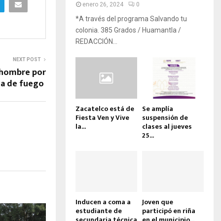
enero 26, 2024
0
*A través del programa Salvando tu
colonia. 385 Grados / Huamantla /
REDACCIÓN...
NEXT POST
 hombre por
ma de fuego
Zacatelco está de
Se amplía
Fiesta Ven y Vive
suspensión de
la...
clases al jueves
25...
Inducen a coma a
Joven que
estudiante de
participó en riña
secundaria técnica
en el municipio...