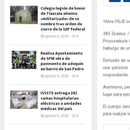
Colegio legión de honor
de Tlaxcala elimina
«militarizado» de su
*Abre PGJE ca
nombre tras orden de
cierre de la SEP federal
385 Grados / 
agosto 6, 2026
0
Procuraduría 
hallazgo de u
Realiza Ayuntamiento
de SPM obra de
Derivado de u
pavimento de adoquín
una persona s
en barrio de San Pedro
respondiente.
agosto 5, 2026
0
Asimismo, per
ISSSTE entrega 242
lugar para eje
camas hospitalarias
eléctricas a unidades
El cuerpo ser
médicas del país
para realizar 
agosto 5, 2026
0