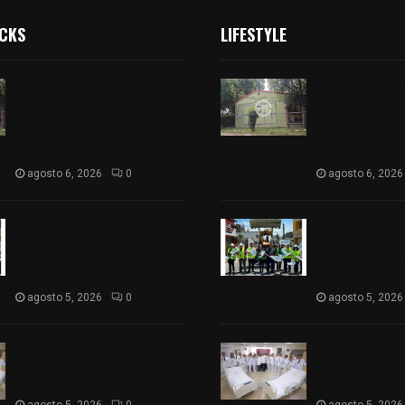
ICKS
LIFESTYLE
Colegio legión de honor de
Colegio legión
Tlaxcala elimina
Tlaxcala elimi
«militarizado» de su nombre
«militarizado»
tras orden de cierre de la
tras orden de c
SEP federal
SEP federal
agosto 6, 2026
0
agosto 6, 2026
Realiza Ayuntamiento de
Realiza Ayunt
SPM obra de pavimento de
SPM obra de p
adoquín en barrio de San
adoquín en bar
Pedro
Pedro
agosto 5, 2026
0
agosto 5, 2026
ISSSTE entrega 242 camas
ISSSTE entreg
hospitalarias eléctricas a
hospitalarias e
unidades médicas del país
unidades médic
agosto 5, 2026
0
agosto 5, 2026