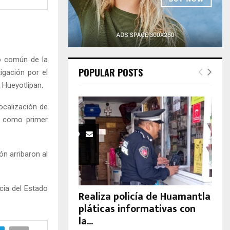
H
ro común de la
POPULAR POSTS
igación por el
 Hueyotlipan.
ocalización de
on como primer
n arribaron al
cia del Estado
Realiza policía de Huamantla
pláticas informativas con
la...