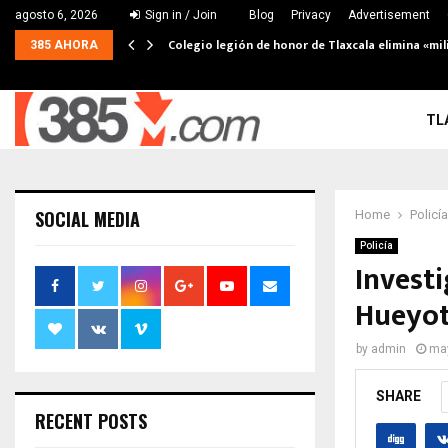
agosto 6, 2026
Sign in / Join
Blog
Privacy
Advertisement
Colegio legión de honor de Tlaxcala elimina «mil
385 AHORA
TL
SOCIAL MEDIA
Home
Policía
Policía
Investi
Hueyot
by
admin
may
SHARE
RECENT POSTS