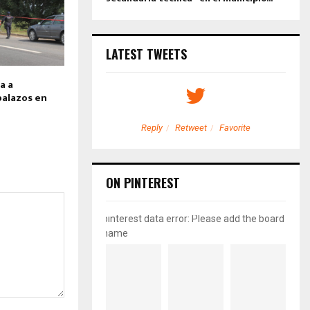
LATEST TWEETS
a a
balazos en
etweet
Favorite
Reply
Retweet
Favorite
ON PINTEREST
pinterest data error: Please add the board
name