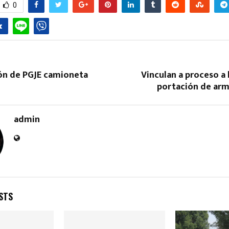
0
ión de PGJE camioneta
Vinculan a proceso a
portación de ar
admin
STS