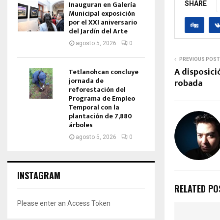
Inauguran en Galería
SHARE
Municipal exposición
por el XXI aniversario
del Jardín del Arte
agosto 5, 2026
0
PREVIOUS POST
A disposic
Tetlanohcan concluye
jornada de
robada
reforestación del
Programa de Empleo
Temporal con la
plantación de 7,880
árboles
agosto 5, 2026
0
INSTAGRAM
RELATED PO
Please enter an Access Token