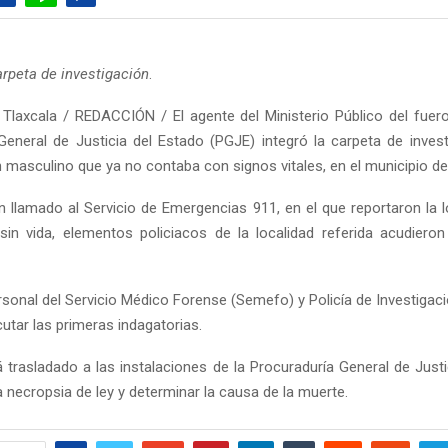
rpeta de investigación
.
Tlaxcala / REDACCIÓN / El agente del Ministerio Público del fue
General de Justicia del Estado (PGJE) integró la carpeta de invest
n masculino que ya no contaba con signos vitales, en el municipio de
n llamado al Servicio de Emergencias 911, en el que reportaron la l
in vida, elementos policiacos de la localidad referida acudier
sonal del Servicio Médico Forense (Semefo) y Policía de Investigació
cutar las primeras indagatorias.
á trasladado a las instalaciones de la Procuraduría General de Justi
la necropsia de ley y determinar la causa de la muerte.