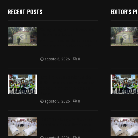
RECENT POSTS
EDITOR'S P
Colegio legión de honor de
Tlaxcala elimina
«militarizado» de su nombre
tras orden de cierre de la
SEP federal
agosto 6, 2026
0
Realiza Ayuntamiento de
SPM obra de pavimento de
adoquín en barrio de San
Pedro
agosto 5, 2026
0
ISSSTE entrega 242 camas
hospitalarias eléctricas a
unidades médicas del país
agosto 5, 2026
0