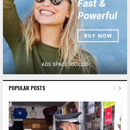
:
C
H
POPULAR POSTS