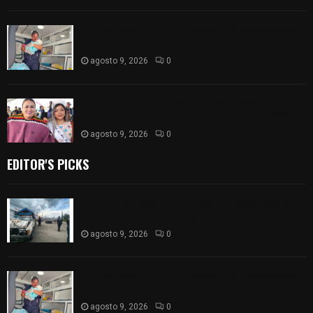
¡Es niño! Oportuna intervención de paramédicos
ayuda al nacimiento de un bebé en SPM
agosto 9, 2026
0
Blanca Angulo respalda a Jocelyne Gómez rumbo
a la elección de Reina de la Feria Tlaxcala 2026
agosto 9, 2026
0
EDITOR'S PICKS
Frustran policías de SPM robo de camioneta en
comunidad de Tlaltepango; hay un detenido
agosto 9, 2026
0
¡Es niño! Oportuna intervención de paramédicos
ayuda al nacimiento de un bebé en SPM
agosto 9, 2026
0