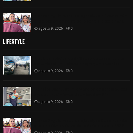
Blanca Angulo respalda a Jocelyne Gómez rumbo
a la elección de Reina de la Feria Tlaxcala 2026
agosto 9, 2026
0
LIFESTYLE
Frustran policías de SPM robo de camioneta en
comunidad de Tlaltepango; hay un detenido
agosto 9, 2026
0
¡Es niño! Oportuna intervención de paramédicos
ayuda al nacimiento de un bebé en SPM
agosto 9, 2026
0
Blanca Angulo respalda a Jocelyne Gómez rumbo
a la elección de Reina de la Feria Tlaxcala 2026
agosto 9, 2026
0