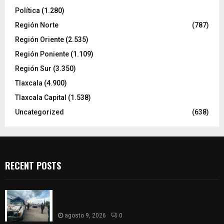
Política
(1.280)
Región Norte
(787)
Región Oriente
(2.535)
Región Poniente
(1.109)
Región Sur
(3.350)
Tlaxcala
(4.900)
Tlaxcala Capital
(1.538)
Uncategorized
(638)
RECENT POSTS
Frustran policías de SPM robo de camioneta en
comunidad de Tlaltepango; hay un detenido
agosto 9, 2026
0