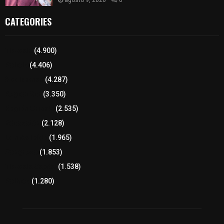
CATEGORIES
Tlaxcala
(4.900)
Policía
(4.406)
8 columnas
(4.287)
Región Sur
(3.350)
Región Oriente
(2.535)
Educación
(2.128)
Lo más leído
(1.965)
Congreso
(1.853)
Tlaxcala Capital
(1.538)
Política
(1.280)