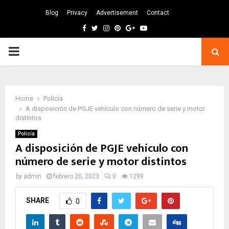
Blog
Privacy
Advertisement
Contact
Facebook
Twitter
Instagram
Pinterest
Google
Youtube
PRIMARY
MENU
Home
Policía
A disposición de PGJE vehículo con número de serie y motor
distintos
Policía
A disposición de PGJE vehículo con
número de serie y motor distintos
by
admin
febrero 20, 2023
0
1299
SHARE
0