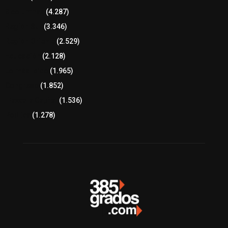
8 columnas
(4.287)
Región Sur
(3.346)
Región Oriente
(2.529)
Educación
(2.128)
Lo más leído
(1.965)
Congreso
(1.852)
Tlaxcala Capital
(1.536)
Política
(1.278)