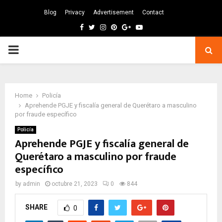
Blog
Privacy
Advertisement
Contact
Facebook
Twitter
Instagram
Pinterest
Google
Youtube
PRIMARY
MENU
Home
Policía
Aprehende PGJE y fiscalía general de Querétaro a masculino
por fraude específico
Policía
Aprehende PGJE y fiscalía general de
Querétaro a masculino por fraude
específico
by
admin
octubre 21, 2023
0
844
SHARE
0