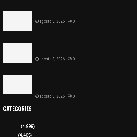
Captan halo solar en Tlaxcala
agosto 8, 2026
0
68 Piezas compiten en el 32° concurso estatal de
madera tallada de la casa de artesanías
agosto 8, 2026
0
Así amanece Tlaxcala Capital este sábado: cielo
nublado y mañana fresca; se prevén lluvias por la
tarde
agosto 8, 2026
0
CATEGORIES
Tlaxcala
(4.898)
Policía
(4.405)