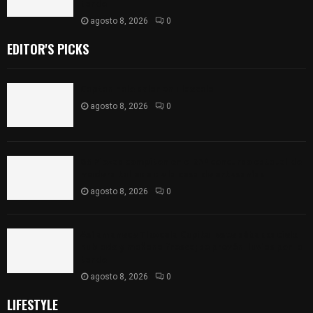
tarde
agosto 8, 2026
0
EDITOR'S PICKS
Captan halo solar en Tlaxcala
agosto 8, 2026
0
68 Piezas compiten en el 32° concurso estatal de
madera tallada de la casa de artesanías
agosto 8, 2026
0
Así amanece Tlaxcala Capital este sábado: cielo
nublado y mañana fresca; se prevén lluvias por la
tarde
agosto 8, 2026
0
LIFESTYLE