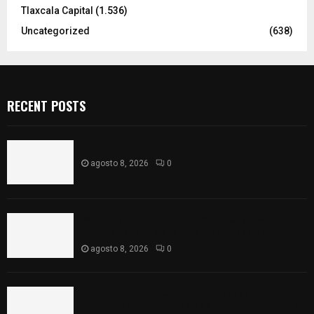
Tlaxcala Capital
(1.536)
Uncategorized
(638)
RECENT POSTS
Captan halo solar en Tlaxcala
agosto 8, 2026
0
68 Piezas compiten en el 32° concurso estatal de
madera tallada de la casa de artesanías
agosto 8, 2026
0
Así amanece Tlaxcala Capital este sábado: cielo
nublado y mañana fresca; se prevén lluvias por la