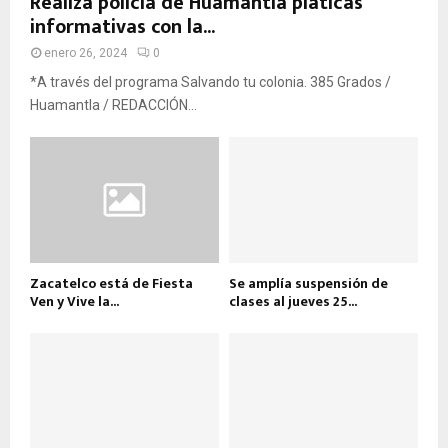
Realiza policía de Huamantla pláticas
informativas con la...
enero 26, 2024
0
*A través del programa Salvando tu colonia. 385 Grados /
Huamantla / REDACCIÓN...
Zacatelco está de Fiesta
Se amplía suspensión de
Ven y Vive la...
clases al jueves 25...