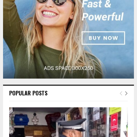
R
:
C
H
POPULAR POSTS