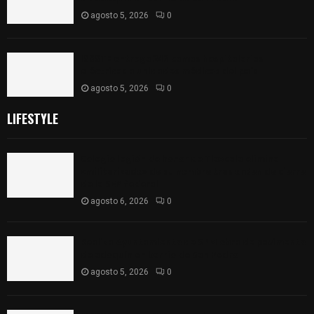
agosto 5, 2026
0
ISSSTE entrega 242 camas hospitalarias
eléctricas a unidades médicas del país
agosto 5, 2026
0
LIFESTYLE
Colegio legión de honor de Tlaxcala elimina
«militarizado» de su nombre tras orden de cierre
de la SEP federal
agosto 6, 2026
0
Realiza Ayuntamiento de SPM obra de pavimento
de adoquín en barrio de San Pedro
agosto 5, 2026
0