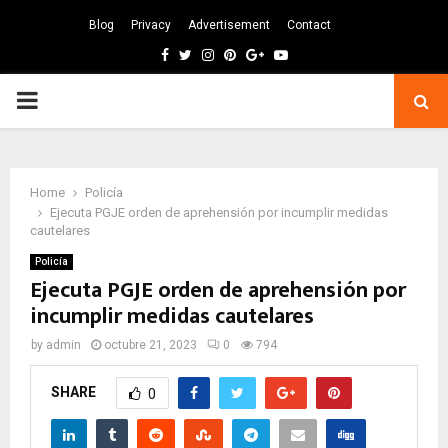
Blog
Privacy
Advertisement
Contact
Facebook
Twitter
Instagram
Pinterest
Google
Youtube
PRIMARY
MENU
Home
Policía
Ejecuta PGJE orden de aprehensión por incumplir medidas
cautelares
Policía
Ejecuta PGJE orden de aprehensión por
incumplir medidas cautelares
by
admin
octubre 21, 2023
0
794
SHARE
0