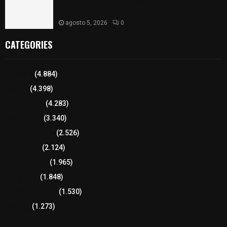
ISSSTE entrega 242 camas hospitalarias
eléctricas a unidades médicas del país
agosto 5, 2026
0
CATEGORIES
Tlaxcala
(4.884)
Policía
(4.398)
8 columnas
(4.283)
Región Sur
(3.340)
Región Oriente
(2.526)
Educación
(2.124)
Lo más leído
(1.965)
Congreso
(1.848)
Tlaxcala Capital
(1.530)
Política
(1.273)