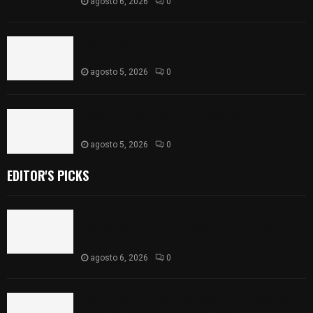
agosto 6, 2026
0
Realiza Ayuntamiento de SPM obra de pavimento
de adoquín en barrio de San Pedro
agosto 5, 2026
0
ISSSTE entrega 242 camas hospitalarias
eléctricas a unidades médicas del país
agosto 5, 2026
0
EDITOR'S PICKS
Colegio legión de honor de Tlaxcala elimina
«militarizado» de su nombre tras orden de cierre
de la SEP federal
agosto 6, 2026
0
Realiza Ayuntamiento de SPM obra de pavimento
de adoquín en barrio de San Pedro