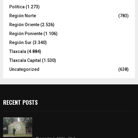
Política
(1.273)
Región Norte
(783)
Región Oriente
(2.526)
Región Poniente
(1.106)
Región Sur
(3.340)
Tlaxcala
(4.884)
Tlaxcala Capital
(1.530)
Uncategorized
(638)
RECENT POSTS
Colegio legión de honor de Tlaxcala elimina
«militarizado» de su nombre tras orden de cierre
de la SEP federal