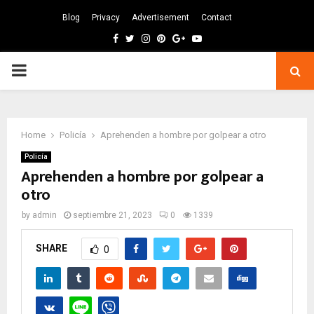
Blog
Privacy
Advertisement
Contact
Facebook
Twitter
Instagram
Pinterest
Google
Youtube
PRIMARY
MENU
Home
Policía
Aprehenden a hombre por golpear a otro
Policía
Aprehenden a hombre por golpear a
otro
by
admin
septiembre 21, 2023
0
1339
SHARE
0