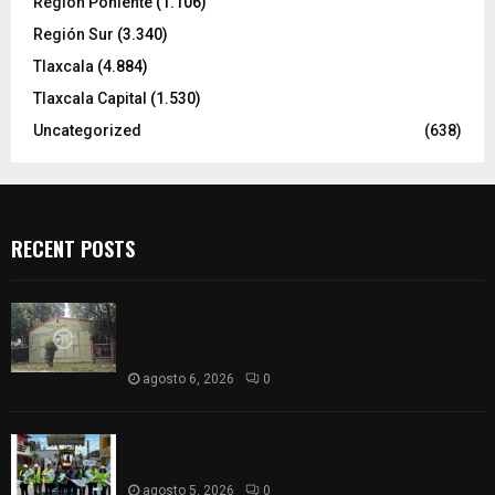
Región Poniente
(1.106)
Región Sur
(3.340)
Tlaxcala
(4.884)
Tlaxcala Capital
(1.530)
Uncategorized
(638)
RECENT POSTS
Colegio legión de honor de Tlaxcala elimina
«militarizado» de su nombre tras orden de cierre
de la SEP federal
agosto 6, 2026
0
Realiza Ayuntamiento de SPM obra de pavimento
de adoquín en barrio de San Pedro
agosto 5, 2026
0