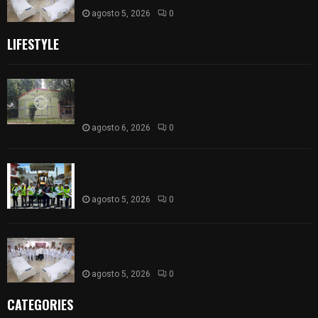
agosto 5, 2026
0
LIFESTYLE
Colegio legión de honor de Tlaxcala elimina
«militarizado» de su nombre tras orden de cierre
de la SEP federal
agosto 6, 2026
0
Realiza Ayuntamiento de SPM obra de pavimento
de adoquín en barrio de San Pedro
agosto 5, 2026
0
ISSSTE entrega 242 camas hospitalarias
eléctricas a unidades médicas del país
agosto 5, 2026
0
CATEGORIES