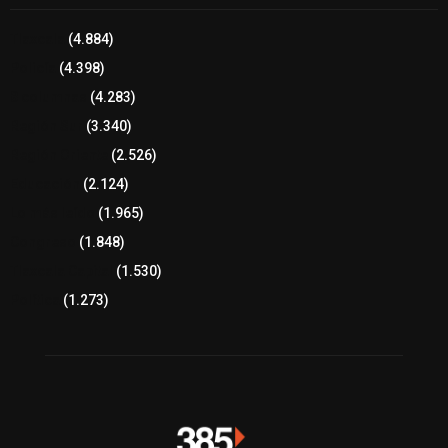
Tlaxcala
(4.884)
Policía
(4.398)
8 columnas
(4.283)
Región Sur
(3.340)
Región Oriente
(2.526)
Educación
(2.124)
Lo más leído
(1.965)
Congreso
(1.848)
Tlaxcala Capital
(1.530)
Política
(1.273)