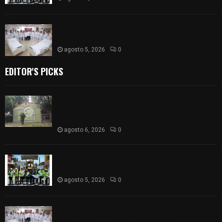
ISSSTE entrega 242 camas hospitalarias
eléctricas a unidades médicas del país
agosto 5, 2026
0
EDITOR'S PICKS
Colegio legión de honor de Tlaxcala elimina
«militarizado» de su nombre tras orden de cierre
de la SEP federal
agosto 6, 2026
0
Realiza Ayuntamiento de SPM obra de pavimento
de adoquín en barrio de San Pedro
agosto 5, 2026
0
ISSSTE entrega 242 camas hospitalarias
eléctricas a unidades médicas del país