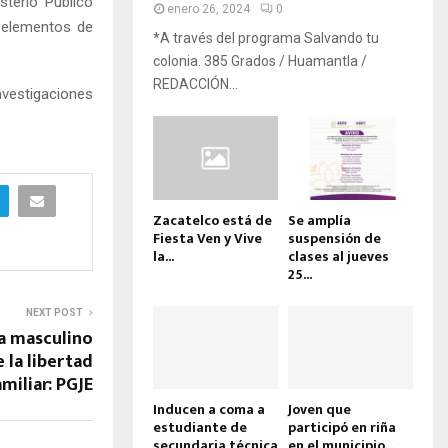
sterio Público
enero 26, 2024
0
y elementos de
*A través del programa Salvando tu
colonia. 385 Grados / Huamantla /
REDACCIÓN...
estigaciones
Zacatelco está de
Se amplía
Fiesta Ven y Vive
suspensión de
la...
clases al jueves
25...
NEXT POST
 a masculino
 la libertad
miliar: PGJE
Inducen a coma a
Joven que
estudiante de
participó en riña
secundaria técnica
en el municipio...