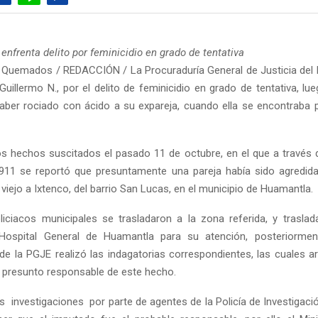
 enfrenta delito por feminicidio en grado de tentativa
Quemados / REDACCIÓN / La Procuraduría General de Justicia del
Guillermo N., por el delito de feminicidio en grado de tentativa, lu
ber rociado con ácido a su expareja, cuando ella se encontraba 
os hechos suscitados el pasado 11 de octubre, en el que a través d
911 se reportó que presuntamente una pareja había sido agredida
iejo a Ixtenco, del barrio San Lucas, en el municipio de Huamantla.
iciacos municipales se trasladaron a la zona referida, y trasl
Hospital General de Huamantla para su atención, posteriorment
 de la PGJE realizó las indagatorias correspondientes, las cuales ar
 presunto responsable de este hecho.
s investigaciones por parte de agentes de la Policía de Investigaci