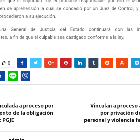
cer que el imputado fue el probable responsable, por ello el Mini
rden de aprehensión la cual se concedió por un Juez de Control, 
procedieron a su ejecución.
uría General de Justicia del Estado continuará con las inv
es, a fin de que el culpable sea castigado conforme a la ley.
0
nculada a proceso por
Vinculan a proceso
ento de la obligación
por privación de
: PGJE
personal y violencia fa