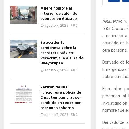
Muere hombre al
interior de salón de
eventos en Apizaco
*Guillermo N.,
agosto 7, 2026
0
385 Grados / 
aprehendió a 
Se accidenta
acusado de ha
camioneta sobre la
otra persona.
carretera México-
Veracruz, a la altura de
Derivado de l
Hueyotlipan
Emergencias 
agosto 7, 2026
0
sobre camino v
Retiran de sus
Elementos pol
funciones a policía de
personas al 
Chiautempan tras ser
exhibido en redes por
Investigación
presunto soborno
hombre fue el
agosto 7, 2026
0
Derivado de la