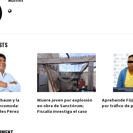
admin
STS
Reply
Retweet
Favorite
Reply
R
nbaum y la
Muere joven por explosión
Aprehende FGJ
incomoda:
en obra de Sanctórum;
por tráfico de 
les Pérez
Fiscalía investiga el caso
MMENT