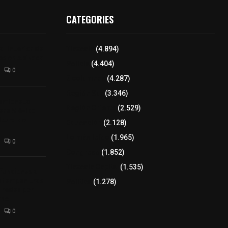
CATEGORIES
l interior de
Tlaxcala
(4.894)
os en Apizaco
Policía
(4.404)
0
8 columnas
(4.287)
Región Sur
(3.346)
camioneta
Región Oriente
(2.529)
tera México-
altura de
Educación
(2.128)
Lo más leído
(1.965)
0
Congreso
(1.852)
Tlaxcala Capital
(1.535)
 funciones a
autempan tras
Política
(1.278)
 redes por
rno
0