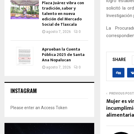
logró estable
Plaza Juárez vibra con
tradición, sabor y
solicitó la o
talento en nueva
Investigación 
edición del Mercado
Social de Tlaxcala
La Procurad
agosto 7, 2026
0
correspondient
Aprueban la Cuenta
Pública 2025 de Santa
Ana Nopalucan
SHARE
agosto 7, 2026
0
INSTAGRAM
PREVIOUS POST
Mujer es vi
incumplimi
Please enter an Access Token
alimentaria