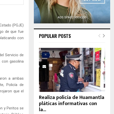
H
 Estado (PGJE)
ego de que fue
POPULAR POSTS
platicando con
el Servicio de
 con gasolina
adaron a ambas
e, Policía de
rojaron que el
Realiza policía de Huamantla
pláticas informativas con
la...
ón y Peritos se