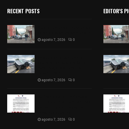
RECENT POSTS
EDITOR'S P
Muere hombre al interior de
salón de eventos en Apizaco
agosto 7, 2026
0
Se accidenta camioneta
sobre la carretera México-
Veracruz, a la altura de
Hueyotlipan
agosto 7, 2026
0
Retiran de sus funciones a
policía de Chiautempan tras
ser exhibido en redes por
presunto soborno
agosto 7, 2026
0