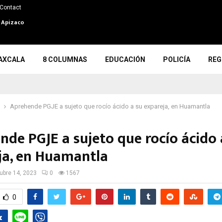
Contact
n Apizaco
AXCALA
8 COLUMNAS
EDUCACIÓN
POLICÍA
REG
Aprehende PGJE a sujeto que rocío ácido a su expareja, en Huamantla
nde PGJE a sujeto que rocío ácido 
ja, en Huamantla
ubre 14, 2023
0
1567
0