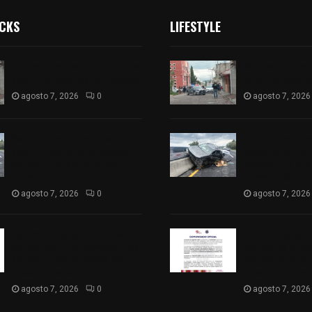
ICKS
LIFESTYLE
Muere hombre al interior de
Muere hombre a
salón de eventos en Apizaco
salón de event
agosto 7, 2026
0
agosto 7, 2026
Se accidenta camioneta
Se accidenta 
sobre la carretera México-
sobre la carre
Veracruz, a la altura de
Veracruz, a la 
Hueyotlipan
Hueyotlipan
agosto 7, 2026
0
agosto 7, 2026
Retiran de sus funciones a
Retiran de sus
policía de Chiautempan tras
policía de Chi
ser exhibido en redes por
ser exhibido en
presunto soborno
presunto sobo
agosto 7, 2026
0
agosto 7, 2026