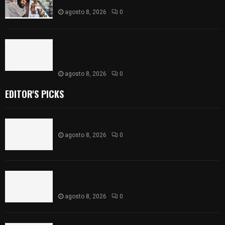
agosto 8, 2026
0
Así amanece Tlaxcala Capital este sábado: cielo
nublado y mañana fresca; se prevén lluvias por la
tarde
agosto 8, 2026
0
EDITOR'S PICKS
Captan halo solar en Tlaxcala
agosto 8, 2026
0
68 Piezas compiten en el 32° concurso estatal de
madera tallada de la casa de artesanías
agosto 8, 2026
0