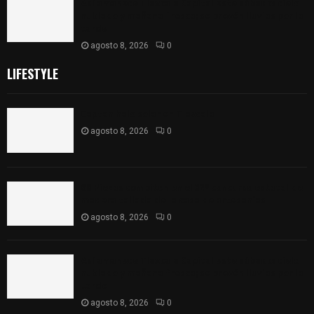
Así amanece Tlaxcala Capital este sábado: cielo
nublado y mañana fresca; se prevén lluvias por la
tarde
agosto 8, 2026
0
LIFESTYLE
Captan halo solar en Tlaxcala
agosto 8, 2026
0
68 Piezas compiten en el 32° concurso estatal de
madera tallada de la casa de artesanías
agosto 8, 2026
0
Así amanece Tlaxcala Capital este sábado: cielo
nublado y mañana fresca; se prevén lluvias por la
tarde
agosto 8, 2026
0