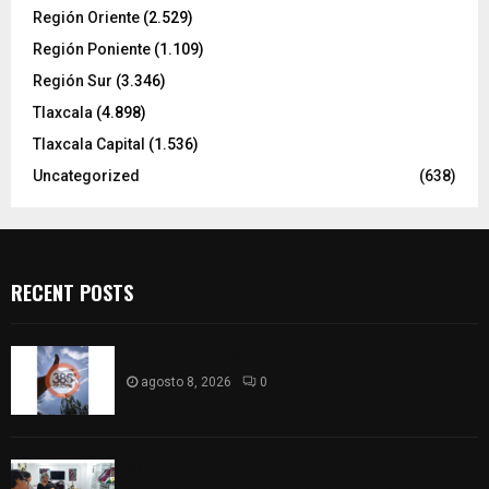
Región Oriente
(2.529)
Región Poniente
(1.109)
Región Sur
(3.346)
Tlaxcala
(4.898)
Tlaxcala Capital
(1.536)
Uncategorized
(638)
RECENT POSTS
Captan halo solar en Tlaxcala
agosto 8, 2026
0
68 Piezas compiten en el 32° concurso estatal de
madera tallada de la casa de artesanías