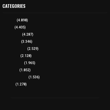
CATEGORIES
Tlaxcala
(4.898)
Policía
(4.405)
8 columnas
(4.287)
Región Sur
(3.346)
Región Oriente
(2.529)
Educación
(2.128)
Lo más leído
(1.965)
Congreso
(1.852)
Tlaxcala Capital
(1.536)
Política
(1.278)