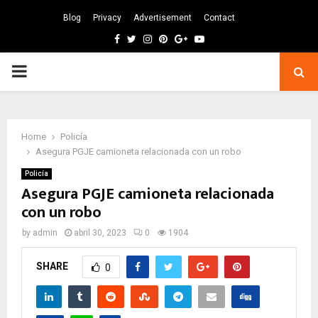
Blog
Privacy
Advertisement
Contact
Facebook
Twitter
Instagram
Pinterest
Google
Youtube
PRIMARY
MENU
Home
Policía
Asegura PGJE camioneta relacionada con un robo
Policía
Asegura PGJE camioneta relacionada
con un robo
by
admin
abril 30, 2023
0
1904
SHARE
0