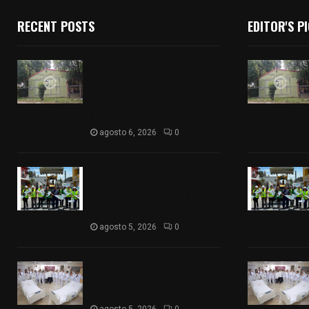
RECENT POSTS
EDITOR'S P
Colegio legión de honor de
Tlaxcala elimina
«militarizado» de su nombre
tras orden de cierre de la
SEP federal
agosto 6, 2026
0
Realiza Ayuntamiento de
SPM obra de pavimento de
adoquín en barrio de San
Pedro
agosto 5, 2026
0
ISSSTE entrega 242 camas
hospitalarias eléctricas a
unidades médicas del país
agosto 5, 2026
0