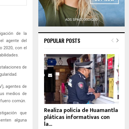
H
igación de la
POPULAR POSTS
el agente del
o 2020, con el
abilidades.
nstalaciones de
gularidad.
V), agentes de
sus medios de
l fuero común.
Realiza policía de Huamantla
stigación que
pláticas informativas con
senten alguna
la...