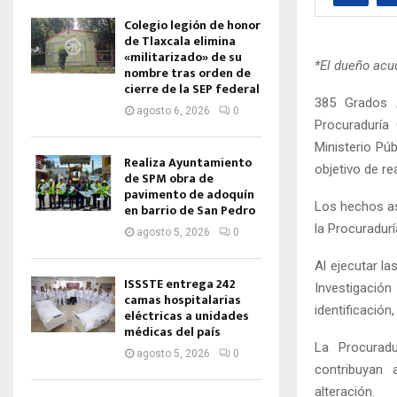
Colegio legión de honor
de Tlaxcala elimina
«militarizado» de su
*El dueño acud
nombre tras orden de
cierre de la SEP federal
385 Grados /
agosto 6, 2026
0
Procuraduría
Ministerio Pú
Realiza Ayuntamiento
objetivo de re
de SPM obra de
pavimento de adoquín
Los hechos ase
en barrio de San Pedro
la Procuradurí
agosto 5, 2026
0
Al ejecutar l
ISSSTE entrega 242
Investigació
camas hospitalarias
identificación
eléctricas a unidades
médicas del país
La Procuradu
agosto 5, 2026
0
contribuyan 
alteración.