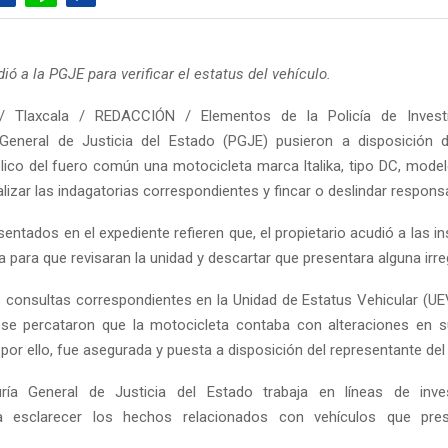
ió a la PGJE para verificar el estatus del vehículo.
 Tlaxcala / REDACCIÓN / Elementos de la Policía de Invest
 General de Justicia del Estado (PGJE) pusieron a disposición d
blico del fuero común una motocicleta marca Italika, tipo DC, model
alizar las indagatorias correspondientes y fincar o deslindar respons
ntados en el expediente refieren que, el propietario acudió a las i
a para que revisaran la unidad y descartar que presentara alguna irre
as consultas correspondientes en la Unidad de Estatus Vehicular (UE
n se percataron que la motocicleta contaba con alteraciones en 
, por ello, fue asegurada y puesta a disposición del representante de
ría General de Justicia del Estado trabaja en líneas de inve
a esclarecer los hechos relacionados con vehículos que pre