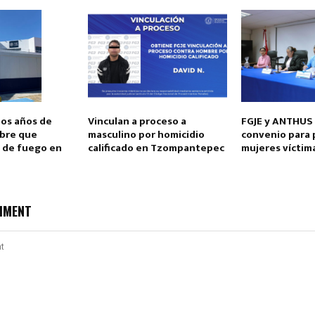
os años de
Vinculan a proceso a
FGJE y ANTHUS 
Reply
Retweet
Favorite
Reply
R
mbre que
masculino por homicidio
convenio para 
 de fuego en
calificado en Tzompantepec
mujeres víctim
MMENT