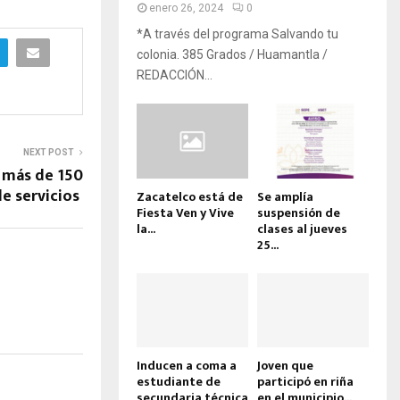
enero 26, 2024
0
*A través del programa Salvando tu
colonia. 385 Grados / Huamantla /
REDACCIÓN...
NEXT POST
 más de 150
e servicios
Zacatelco está de
Se amplía
Fiesta Ven y Vive
suspensión de
la...
clases al jueves
25...
Inducen a coma a
Joven que
estudiante de
participó en riña
secundaria técnica
en el municipio...