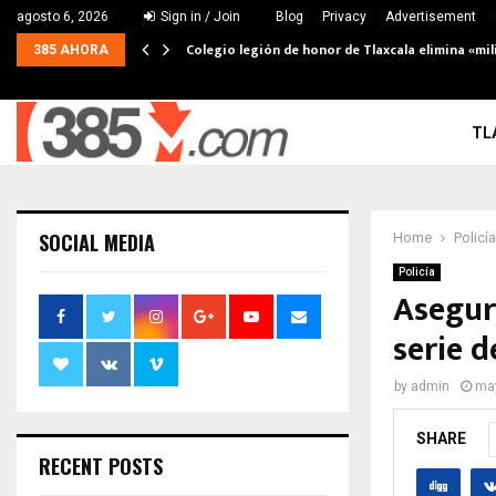
agosto 6, 2026
Sign in / Join
Blog
Privacy
Advertisement
Colegio legión de honor de Tlaxcala elimina «mil
385 AHORA
TL
SOCIAL MEDIA
Home
Policía
Policía
Asegur
serie d
by
admin
may
SHARE
RECENT POSTS