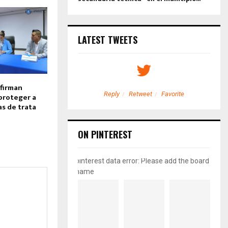
LATEST TWEETS
firman
etweet
Favorite
Reply
Retweet
Favorite
proteger a
as de trata
ON PINTEREST
pinterest data error: Please add the board
name