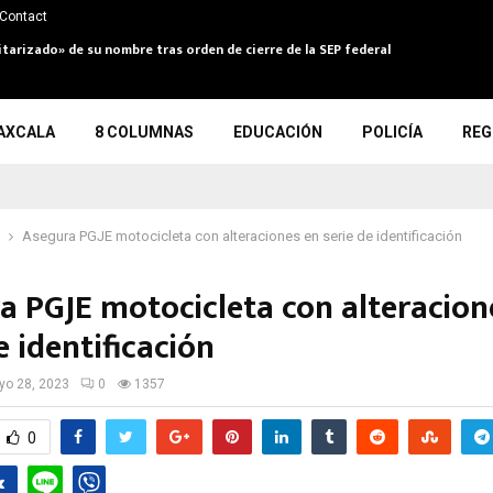
Contact
itarizado» de su nombre tras orden de cierre de la SEP federal
AXCALA
8 COLUMNAS
EDUCACIÓN
POLICÍA
REG
Asegura PGJE motocicleta con alteraciones en serie de identificación
a PGJE motocicleta con alteracion
e identificación
o 28, 2023
0
1357
0