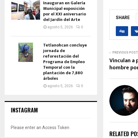
Inauguran en Galería
Municipal exposición
por el XXI aniversario
SHARE
del Jardín del Arte
agosto 5, 2026
0
Tetlanohcan concluye
jornada de
PREVIOUS POST
reforestación del
Vinculan a 
Programa de Empleo
hombre por
Temporal con la
plantación de 7,880
árboles
agosto 5, 2026
0
INSTAGRAM
Please enter an Access Token
RELATED PO