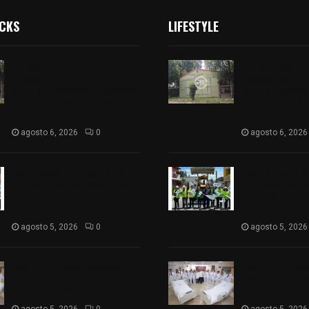
ICKS
LIFESTYLE
Colegio legión de honor de
Colegio legión
Tlaxcala elimina
Tlaxcala elimi
«militarizado» de su nombre
«militarizado»
tras orden de cierre de la
tras orden de c
SEP federal
SEP federal
agosto 6, 2026
0
agosto 6, 2026
Realiza Ayuntamiento de
Realiza Ayunt
SPM obra de pavimento de
SPM obra de p
adoquín en barrio de San
adoquín en bar
Pedro
Pedro
agosto 5, 2026
0
agosto 5, 2026
ISSSTE entrega 242 camas
ISSSTE entreg
hospitalarias eléctricas a
hospitalarias e
unidades médicas del país
unidades médic
agosto 5, 2026
0
agosto 5, 2026