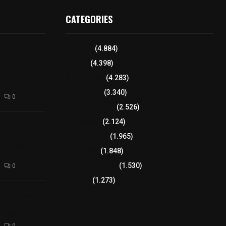
CATEGORIES
 de honor de
Tlaxcala
(4.884)
na
Policía
(4.398)
 de su nombre
ierre de la
8 columnas
(4.283)
Región Sur
(3.340)
0
Región Oriente
(2.526)
Educación
(2.124)
amiento de
avimento de
Lo más leído
(1.965)
rio de San
Congreso
(1.848)
Tlaxcala Capital
(1.530)
0
Política
(1.273)
a 242 camas
léctricas a
as del país
0