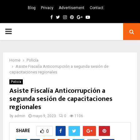
Blog
Privacy
Advertisement
Contact
Facebook
Twitter
Instagram
Pinterest
Google
Youtube
PRIMARY
MENU
Home
Policía
Asiste Fiscalía Anticorrupción a segunda sesión de
capacitaciones regionales
Policía
Asiste Fiscalía Anticorrupción a
segunda sesión de capacitaciones
regionales
by
admin
mayo 9, 2023
0
1106
SHARE
0