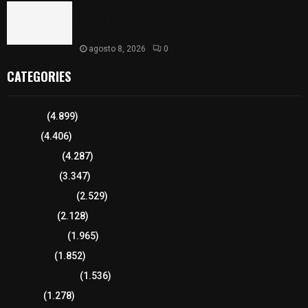
𝗔𝗣𝗥𝗢𝗕𝗔𝗗𝗔 | 𝗘𝗹 𝗖𝗼𝗻𝗴𝗿𝗲𝘀𝗼 𝗱𝗲 𝗧𝗹𝗮𝘅𝗰𝗮𝗹𝗮
𝗮𝘃𝗮𝗹𝗮 𝗹𝗮 𝗖𝘂𝗲𝗻𝘁𝗮 𝗣ú𝗯𝗹𝗶𝗰𝗮 𝟮𝟬𝟮𝟱 𝗱𝗲 𝗖𝗼𝗻𝘁𝗹𝗮 𝗱𝗲
𝗝𝘂𝗮𝗻 𝗖𝘂𝗮𝗺𝗮𝘁𝘇𝗶
agosto 8, 2026
0
CATEGORIES
Tlaxcala
(4.899)
Policía
(4.406)
8 columnas
(4.287)
Región Sur
(3.347)
Región Oriente
(2.529)
Educación
(2.128)
Lo más leído
(1.965)
Congreso
(1.852)
Tlaxcala Capital
(1.536)
Política
(1.278)