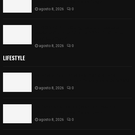
portación ilegal de arma de fuego
agosto 8, 2026
0
𝗔𝗣𝗥𝗢𝗕𝗔𝗗𝗔 | 𝗘𝗹 𝗖𝗼𝗻𝗴𝗿𝗲𝘀𝗼 𝗱𝗲 𝗧𝗹𝗮𝘅𝗰𝗮𝗹𝗮
𝗮𝘃𝗮𝗹𝗮 𝗹𝗮 𝗖𝘂𝗲𝗻𝘁𝗮 𝗣ú𝗯𝗹𝗶𝗰𝗮 𝟮𝟬𝟮𝟱 𝗱𝗲 𝗖𝗼𝗻𝘁𝗹𝗮 𝗱𝗲
𝗝𝘂𝗮𝗻 𝗖𝘂𝗮𝗺𝗮𝘁𝘇𝗶
agosto 8, 2026
0
LIFESTYLE
Sabores y tradiciones se suman a la feria
Internacional del Arte Efímero y de la Dalia 2026
agosto 8, 2026
0
Detienen en Apizaco a joven por presunta
portación ilegal de arma de fuego
agosto 8, 2026
0