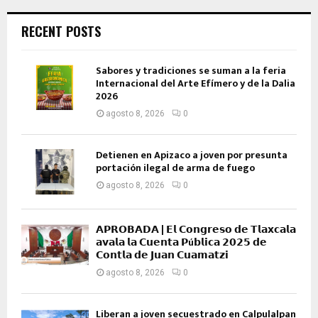
RECENT POSTS
Sabores y tradiciones se suman a la feria
Internacional del Arte Efímero y de la Dalia
2026
agosto 8, 2026
0
Detienen en Apizaco a joven por presunta
portación ilegal de arma de fuego
agosto 8, 2026
0
𝗔𝗣𝗥𝗢𝗕𝗔𝗗𝗔 | 𝗘𝗹 𝗖𝗼𝗻𝗴𝗿𝗲𝘀𝗼 𝗱𝗲 𝗧𝗹𝗮𝘅𝗰𝗮𝗹𝗮
𝗮𝘃𝗮𝗹𝗮 𝗹𝗮 𝗖𝘂𝗲𝗻𝘁𝗮 𝗣ú𝗯𝗹𝗶𝗰𝗮 𝟮𝟬𝟮𝟱 𝗱𝗲
𝗖𝗼𝗻𝘁𝗹𝗮 𝗱𝗲 𝗝𝘂𝗮𝗻 𝗖𝘂𝗮𝗺𝗮𝘁𝘇𝗶
agosto 8, 2026
0
Liberan a joven secuestrado en Calpulalpan