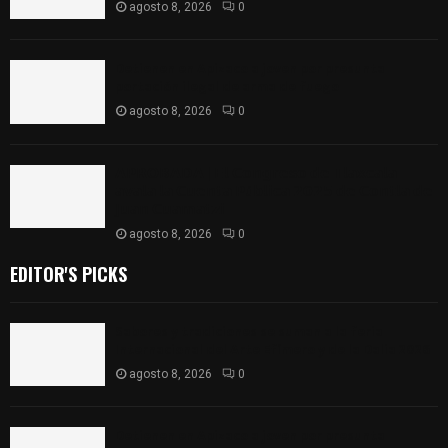
agosto 8, 2026
0
Detienen en Apizaco a joven por presunta
portación ilegal de arma de fuego
agosto 8, 2026
0
𝗔𝗣𝗥𝗢𝗕𝗔𝗗𝗔 | 𝗘𝗹 𝗖𝗼𝗻𝗴𝗿𝗲𝘀𝗼 𝗱𝗲 𝗧𝗹𝗮𝘅𝗰𝗮𝗹𝗮
𝗮𝘃𝗮𝗹𝗮 𝗹𝗮 𝗖𝘂𝗲𝗻𝘁𝗮 𝗣ú𝗯𝗹𝗶𝗰𝗮 𝟮𝟬𝟮𝟱 𝗱𝗲 𝗖𝗼𝗻𝘁𝗹𝗮 𝗱𝗲
𝗝𝘂𝗮𝗻 𝗖𝘂𝗮𝗺𝗮𝘁𝘇𝗶
agosto 8, 2026
0
EDITOR'S PICKS
Sabores y tradiciones se suman a la feria
Internacional del Arte Efímero y de la Dalia 2026
agosto 8, 2026
0
Detienen en Apizaco a joven por presunta