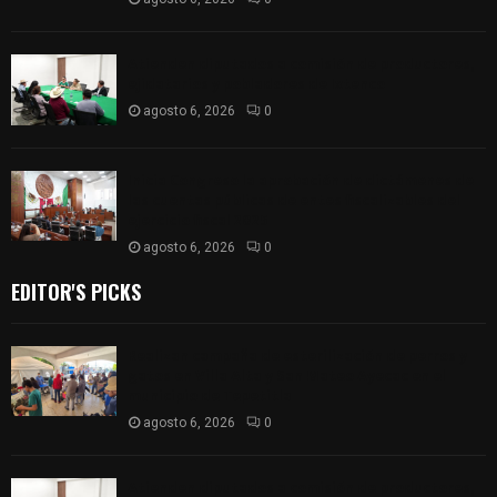
Atienden diputados a comisión de productores,
ejidatarios y pobladores de Ixtenco
agosto 6, 2026
0
Inicia Congreso la aprobación de dictámenes de
las cuentas públicas de entes fiscalizables del
ejercicio fiscal 2025
agosto 6, 2026
0
EDITOR'S PICKS
Realizan campaña de esterilización de perros y
gatos en Villa Alta y San Mateo Ayecac en el
municipio de Tepetitla
agosto 6, 2026
0
Atienden diputados a comisión de productores,