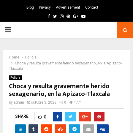
Blog
Privacy
Advertisement
Contact
Facebook
Twitter
Instagram
Pinterest
Google
Youtube
PRIMARY
MENU
Home
Policía
Choca y resulta gravemente herido sexagenario, en la Apizaco-
Tlaxcala
Policía
Choca y resulta gravemente herido
sexagenario, en la Apizaco-Tlaxcala
by
admin
octubre 3, 2023
0
1771
SHARE
0