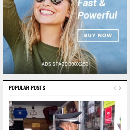
:
C
H
POPULAR POSTS