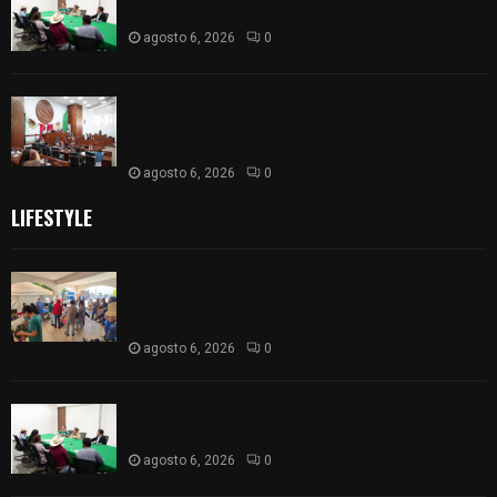
ejidatarios y pobladores de Ixtenco
agosto 6, 2026
0
Inicia Congreso la aprobación de dictámenes de
las cuentas públicas de entes fiscalizables del
ejercicio fiscal 2025
agosto 6, 2026
0
LIFESTYLE
Realizan campaña de esterilización de perros y
gatos en Villa Alta y San Mateo Ayecac en el
municipio de Tepetitla
agosto 6, 2026
0
Atienden diputados a comisión de productores,
ejidatarios y pobladores de Ixtenco
agosto 6, 2026
0