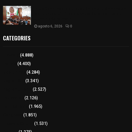
Inicia Congreso la aprobación de dictámenes de
las cuentas públicas de entes fiscalizables del
ejercicio fiscal 2025
agosto 6, 2026
0
CATEGORIES
Tlaxcala
(4.888)
Policía
(4.400)
8 columnas
(4.284)
Región Sur
(3.341)
Región Oriente
(2.527)
Educación
(2.126)
Lo más leído
(1.965)
Congreso
(1.851)
Tlaxcala Capital
(1.531)