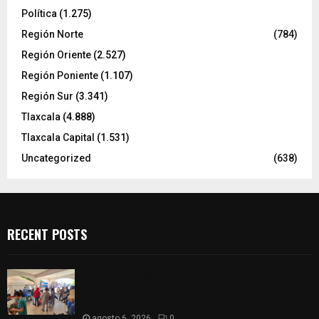
Política
(1.275)
Región Norte
(784)
Región Oriente
(2.527)
Región Poniente
(1.107)
Región Sur
(3.341)
Tlaxcala
(4.888)
Tlaxcala Capital
(1.531)
Uncategorized
(638)
RECENT POSTS
Realizan campaña de esterilización de perros y
gatos en Villa Alta y San Mateo Ayecac en el
municipio de Tepetitla
agosto 6, 2026
0