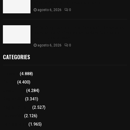
ejidatarios y pobladores de Ixtenco
agosto 6, 2026
0
Inicia Congreso la aprobación de dictámenes de
las cuentas públicas de entes fiscalizables del
ejercicio fiscal 2025
agosto 6, 2026
0
CATEGORIES
Tlaxcala
(4.888)
Policía
(4.400)
8 columnas
(4.284)
Región Sur
(3.341)
Región Oriente
(2.527)
Educación
(2.126)
Lo más leído
(1.965)