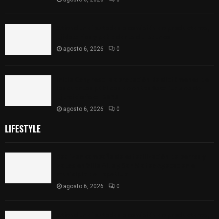
Atienden diputados a comisión de productores,
ejidatarios y pobladores de Ixtenco
agosto 6, 2026
0
Inicia Congreso la aprobación de dictámenes de
las cuentas públicas de entes fiscalizables del
ejercicio fiscal 2025
agosto 6, 2026
0
LIFESTYLE
Realizan campaña de esterilización de perros y
gatos en Villa Alta y San Mateo Ayecac en el
municipio de Tepetitla
agosto 6, 2026
0
Atienden diputados a comisión de productores,