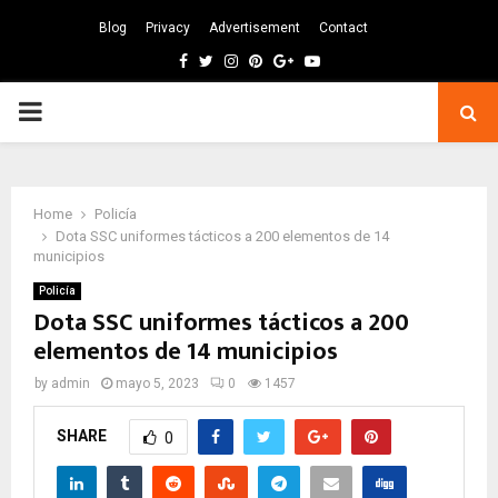
Blog
Privacy
Advertisement
Contact
Facebook
Twitter
Instagram
Pinterest
Google
Youtube
PRIMARY
MENU
Home
Policía
Dota SSC uniformes tácticos a 200 elementos de 14
municipios
Policía
Dota SSC uniformes tácticos a 200
elementos de 14 municipios
by
admin
mayo 5, 2023
0
1457
SHARE
0