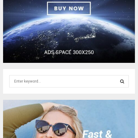
S
e
a
S
r
c
E
h
f
A
o
r
R
: