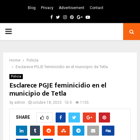
Blog
Privacy
Advertisement
Contact
Facebook
Twitter
Instagram
Pinterest
Google
Youtube
PRIMARY
MENU
Home
Policía
Esclarece PGJE feminicidio en el municipio de Tetla
Policía
Esclarece PGJE feminicidio en el
municipio de Tetla
by
admin
octubre 18, 2023
0
1155
SHARE
0