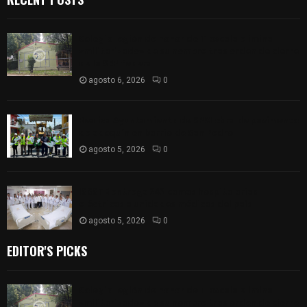
Colegio legión de honor de Tlaxcala elimina
«militarizado» de su nombre tras orden de cierre
de la SEP federal
agosto 6, 2026
0
Realiza Ayuntamiento de SPM obra de pavimento
de adoquín en barrio de San Pedro
agosto 5, 2026
0
ISSSTE entrega 242 camas hospitalarias
eléctricas a unidades médicas del país
agosto 5, 2026
0
EDITOR'S PICKS
Colegio legión de honor de Tlaxcala elimina
«militarizado» de su nombre tras orden de cierre