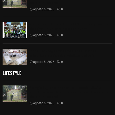
de la SEP federal
agosto 6, 2026
0
Realiza Ayuntamiento de SPM obra de pavimento
de adoquín en barrio de San Pedro
agosto 5, 2026
0
ISSSTE entrega 242 camas hospitalarias
eléctricas a unidades médicas del país
agosto 5, 2026
0
LIFESTYLE
Colegio legión de honor de Tlaxcala elimina
«militarizado» de su nombre tras orden de cierre
de la SEP federal
agosto 6, 2026
0