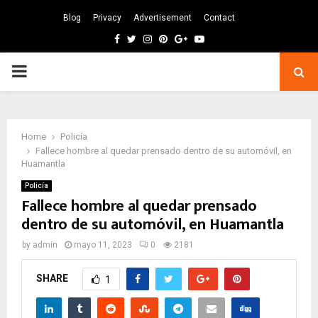
Blog
Privacy
Advertisement
Contact
Facebook
Twitter
Instagram
Pinterest
Google
Youtube
PRIMARY
MENU
Home
Policía
Fallece hombre al quedar prensado dentro de su automóvil, en
Huamantla
Policía
Fallece hombre al quedar prensado
dentro de su automóvil, en Huamantla
by
admin
mayo 11, 2023
0
2181
SHARE
1