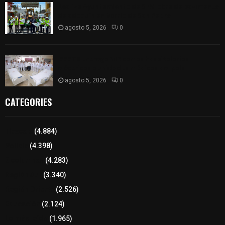
Realiza Ayuntamiento de SPM obra de pavimento
de adoquín en barrio de San Pedro
agosto 5, 2026
0
ISSSTE entrega 242 camas hospitalarias
eléctricas a unidades médicas del país
agosto 5, 2026
0
CATEGORIES
Tlaxcala
(4.884)
Policía
(4.398)
8 columnas
(4.283)
Región Sur
(3.340)
Región Oriente
(2.526)
Educación
(2.124)
Lo más leído
(1.965)