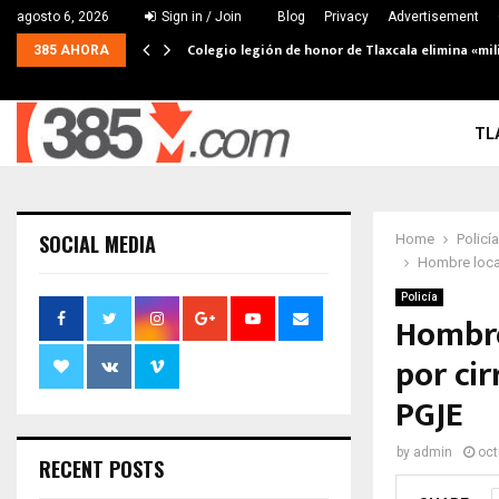
agosto 6, 2026
Sign in / Join
Blog
Privacy
Advertisement
Colegio legión de honor de Tlaxcala elimina «mil
385 AHORA
TL
SOCIAL MEDIA
Home
Policía
Hombre local
Policía
Hombre
por cir
PGJE
by
admin
oct
RECENT POSTS