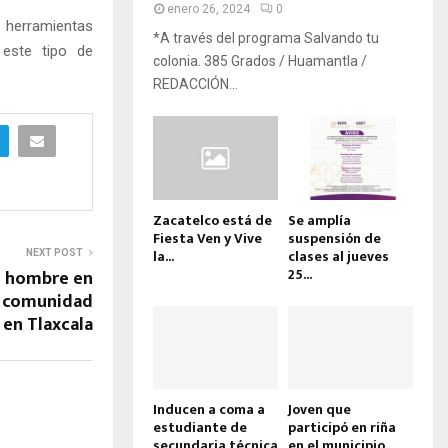
enero 26, 2024
0
s herramientas
*A través del programa Salvando tu
 este tipo de
colonia. 385 Grados / Huamantla /
REDACCIÓN...
Zacatelco está de
Se amplía
Fiesta Ven y Vive
suspensión de
la...
clases al jueves
NEXT POST
25...
un hombre en
a comunidad
 en Tlaxcala
Inducen a coma a
Joven que
estudiante de
participó en riña
secundaria técnica
en el municipio...