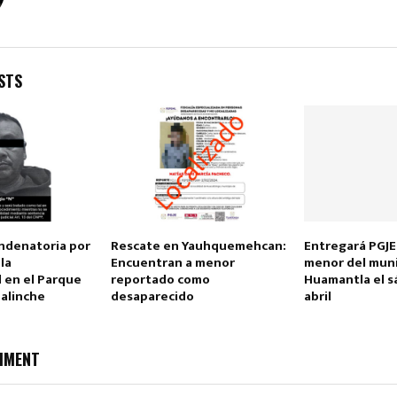
STS
Reply
Retweet
Favorite
Reply
R
ndenatoria por
Rescate en Yauhquemehcan:
Entregará PGJE
la
Encuentran a menor
menor del muni
 en el Parque
reportado como
Huamantla el s
Malinche
desaparecido
abril
MMENT