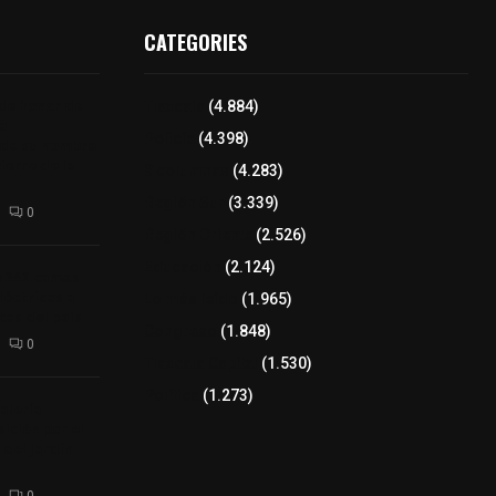
CATEGORIES
 de honor de
Tlaxcala
(4.884)
na
Policía
(4.398)
 de su nombre
ierre de la
8 columnas
(4.283)
Región Sur
(3.339)
0
Región Oriente
(2.526)
Educación
(2.124)
a 242 camas
léctricas a
Lo más leído
(1.965)
as del país
Congreso
(1.848)
0
Tlaxcala Capital
(1.530)
Política
(1.273)
alería
ición por el
 del Jardín
0