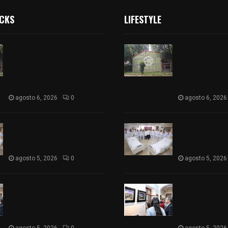
ICKS
LIFESTYLE
Colegio legión de honor de
Colegio legión
Tlaxcala elimina
Tlaxcala elimi
«militarizado» de su nombre
«militarizado»
tras orden de cierre de la
tras orden de c
SEP federal
SEP federal
agosto 6, 2026
0
agosto 6, 2026
ISSSTE entrega 242 camas
ISSSTE entreg
hospitalarias eléctricas a
hospitalarias e
unidades médicas del país
unidades médic
agosto 5, 2026
0
agosto 5, 2026
Inauguran en Galería
Inauguran en G
Municipal exposición por el
Municipal expos
XXI aniversario del Jardín
XXI aniversario
del Arte
del Arte
agosto 5, 2026
0
agosto 5, 2026