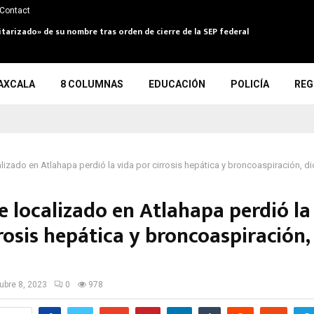
Contact
itarizado» de su nombre tras orden de cierre de la SEP federal
AXCALA
8 COLUMNAS
EDUCACIÓN
POLICÍA
REG
izado en Atlahapa perdió la vida por cirrosis hepática y broncoaspiración, d
 localizado en Atlahapa perdió la
rosis hepática y broncoaspiración,
ubre 8, 2023
0
978