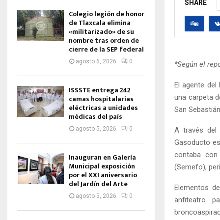
SHARE
Colegio legión de honor
de Tlaxcala elimina
«militarizado» de su
nombre tras orden de
cierre de la SEP federal
agosto 6, 2026
0
*Según el rep
El agente del 
ISSSTE entrega 242
una carpeta d
camas hospitalarias
eléctricas a unidades
San Sebastián
médicas del país
agosto 5, 2026
0
A través del
Gasoducto esq
contaba con 
Inauguran en Galería
Municipal exposición
(Semefo), peri
por el XXI aniversario
del Jardín del Arte
Elementos de 
agosto 5, 2026
0
anfiteatro p
broncoaspiraci