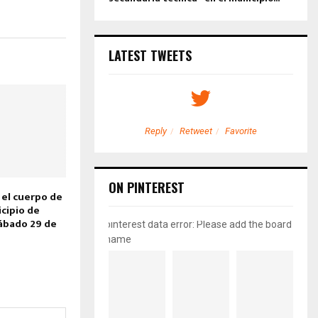
LATEST TWEETS
etweet
Favorite
Reply
Retweet
Favorite
ON PINTEREST
 el cuerpo de
cipio de
ábado 29 de
pinterest data error: Please add the board
name