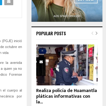
H
POPULAR POSTS
o (PGJE) inició
 de octubre en
 vida.
re la avenida
 a quien ya no
édico Forense
Realiza policía de Huamantla
n el cuerpo al
pláticas informativas con
 mecánica por
la...