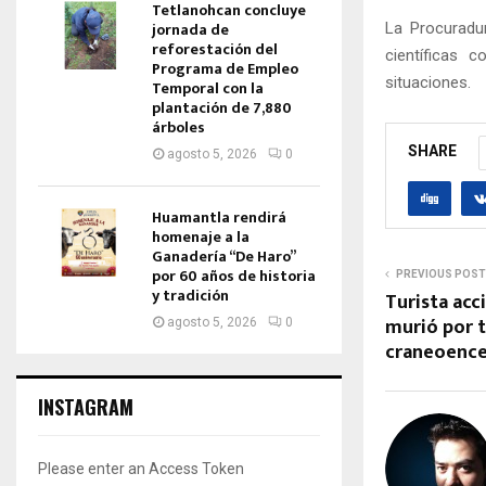
Tetlanohcan concluye
jornada de
La Procuradur
reforestación del
científicas 
Programa de Empleo
situaciones.
Temporal con la
plantación de 7,880
árboles
SHARE
agosto 5, 2026
0
Huamantla rendirá
homenaje a la
Ganadería “De Haro”
por 60 años de historia
PREVIOUS POST
y tradición
Turista acc
murió por 
agosto 5, 2026
0
craneoence
INSTAGRAM
Please enter an Access Token