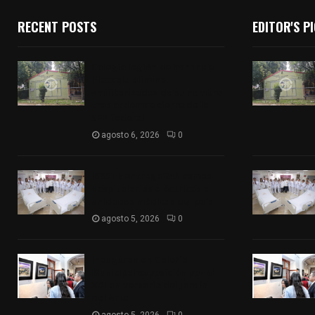
RECENT POSTS
EDITOR'S P
Colegio legión de honor de
Tlaxcala elimina
«militarizado» de su nombre
tras orden de cierre de la
SEP federal
agosto 6, 2026
0
ISSSTE entrega 242 camas
hospitalarias eléctricas a
unidades médicas del país
agosto 5, 2026
0
Inauguran en Galería
Municipal exposición por el
XXI aniversario del Jardín
del Arte
agosto 5, 2026
0