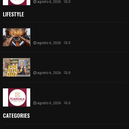
agosto 6, 2026
0
LIFESTYLE
Vota ITE terna para elegir a persona Secretaria
Ejecutiva
agosto 6, 2026
0
Sabor 100% tlaxcalteca: Conoce Guarda Frutz en
el Mercado de Artesanos
agosto 6, 2026
0
Caso Lorena Cuéllar: Estado exige rigor y fuentes
oficiales ante acusaciones sin sustento
agosto 6, 2026
0
CATEGORIES