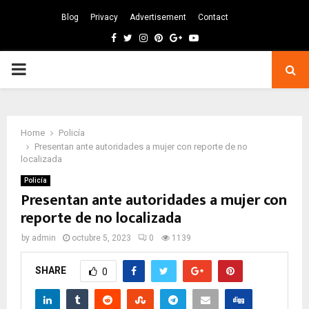
Blog
Privacy
Advertisement
Contact
Facebook
Twitter
Instagram
Pinterest
Google
Youtube
PRIMARY
MENU
Home
Policía
Presentan ante autoridades a mujer con reporte de no
localizada
Policía
Presentan ante autoridades a mujer con
reporte de no localizada
by
admin
octubre 5, 2023
0
1139
SHARE
0