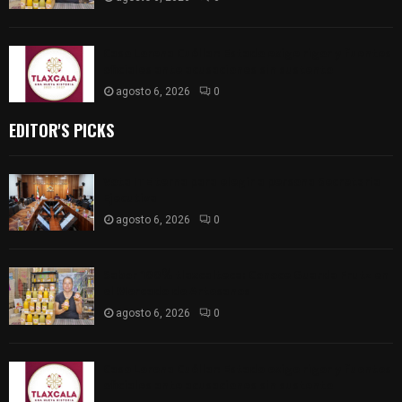
Caso Lorena Cuéllar: Estado exige rigor y fuentes
oficiales ante acusaciones sin sustento
agosto 6, 2026
0
EDITOR'S PICKS
Vota ITE terna para elegir a persona Secretaria
Ejecutiva
agosto 6, 2026
0
Sabor 100% tlaxcalteca: Conoce Guarda Frutz en
el Mercado de Artesanos
agosto 6, 2026
0
Caso Lorena Cuéllar: Estado exige rigor y fuentes
oficiales ante acusaciones sin sustento