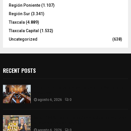
Región Poniente
(1.107)
Región Sur
(3.341)
Tlaxcala
(4.889)
Tlaxcala Capital
(1.532)
Uncategorized
(638)
RECENT POSTS
Vota ITE terna para elegir a persona Secretaria
Ejecutiva
agosto 6, 2026
0
Sabor 100% tlaxcalteca: Conoce Guarda Frutz en
el Mercado de Artesanos
agosto 6, 2026
0