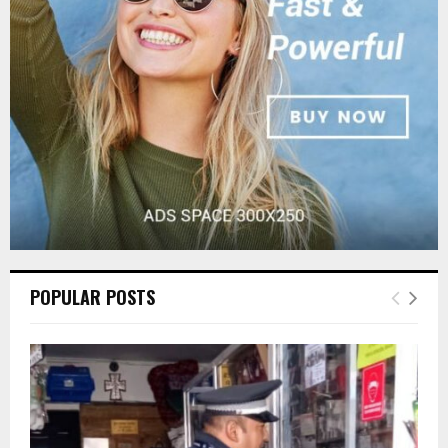
:
C
H
POPULAR POSTS