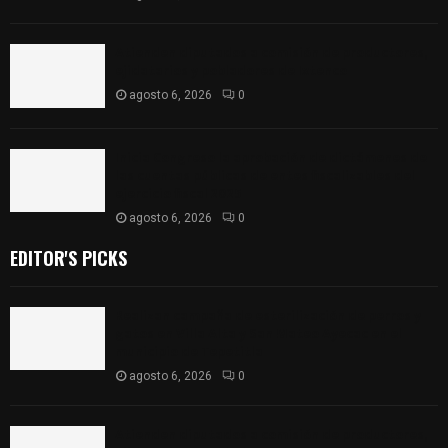
Atienden diputados a comisión de productores,
ejidatarios y pobladores de Ixtenco
agosto 6, 2026
0
Inicia Congreso la aprobación de dictámenes de
las cuentas públicas de entes fiscalizables del
ejercicio fiscal 2025
agosto 6, 2026
0
EDITOR'S PICKS
Realizan campaña de esterilización de perros y
gatos en Villa Alta y San Mateo Ayecac en el
municipio de Tepetitla
agosto 6, 2026
0
Atienden diputados a comisión de productores,