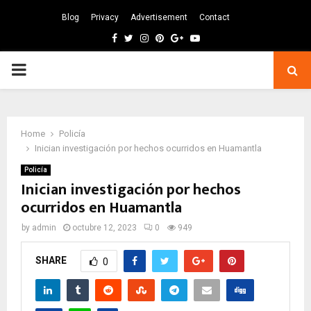
Blog
Privacy
Advertisement
Contact
Facebook
Twitter
Instagram
Pinterest
Google
Youtube
PRIMARY
MENU
Home
Policía
Inician investigación por hechos ocurridos en Huamantla
Policía
Inician investigación por hechos
ocurridos en Huamantla
by
admin
octubre 12, 2023
0
949
SHARE
0