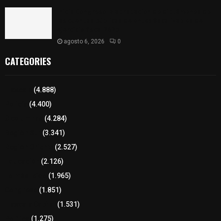
Inicia Congreso la aprobación de dictámenes de
las cuentas públicas de entes fiscalizables del
ejercicio fiscal 2025
agosto 6, 2026
0
CATEGORIES
Tlaxcala
(4.888)
Policía
(4.400)
8 columnas
(4.284)
Región Sur
(3.341)
Región Oriente
(2.527)
Educación
(2.126)
Lo más leído
(1.965)
Congreso
(1.851)
Tlaxcala Capital
(1.531)
Política
(1.275)