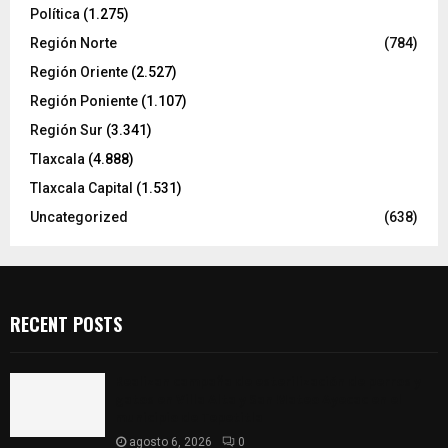
Política
(1.275)
Región Norte
(784)
Región Oriente
(2.527)
Región Poniente
(1.107)
Región Sur
(3.341)
Tlaxcala
(4.888)
Tlaxcala Capital
(1.531)
Uncategorized
(638)
RECENT POSTS
Realizan campaña de esterilización de perros y
gatos en Villa Alta y San Mateo Ayecac en el
municipio de Tepetitla
agosto 6, 2026
0