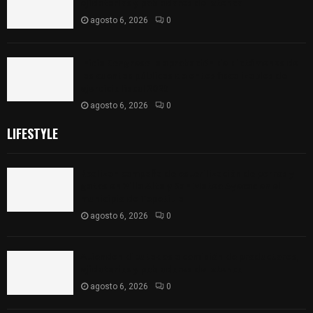
ejidatarios y pobladores de Ixtenco
agosto 6, 2026
0
Inicia Congreso la aprobación de dictámenes de
las cuentas públicas de entes fiscalizables del
ejercicio fiscal 2025
agosto 6, 2026
0
LIFESTYLE
Realizan campaña de esterilización de perros y
gatos en Villa Alta y San Mateo Ayecac en el
municipio de Tepetitla
agosto 6, 2026
0
Atienden diputados a comisión de productores,
ejidatarios y pobladores de Ixtenco
agosto 6, 2026
0