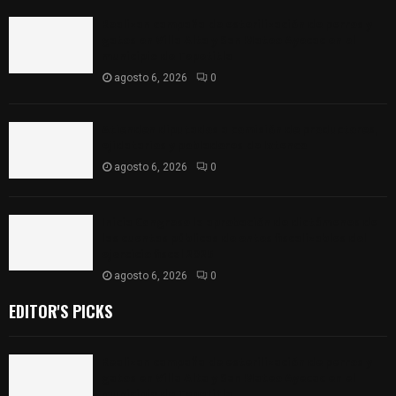
Realizan campaña de esterilización de perros y
gatos en Villa Alta y San Mateo Ayecac en el
municipio de Tepetitla
agosto 6, 2026
0
Atienden diputados a comisión de productores,
ejidatarios y pobladores de Ixtenco
agosto 6, 2026
0
Inicia Congreso la aprobación de dictámenes de
las cuentas públicas de entes fiscalizables del
ejercicio fiscal 2025
agosto 6, 2026
0
EDITOR'S PICKS
Realizan campaña de esterilización de perros y
gatos en Villa Alta y San Mateo Ayecac en el
municipio de Tepetitla