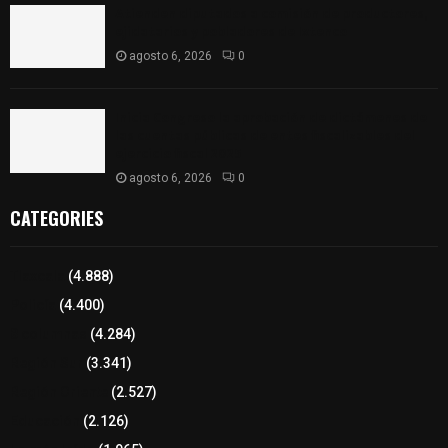
Atienden diputados a comisión de productores,
ejidatarios y pobladores de Ixtenco
agosto 6, 2026
0
Inicia Congreso la aprobación de dictámenes de
las cuentas públicas de entes fiscalizables del
ejercicio fiscal 2025
agosto 6, 2026
0
CATEGORIES
Tlaxcala
(4.888)
Policía
(4.400)
8 columnas
(4.284)
Región Sur
(3.341)
Región Oriente
(2.527)
Educación
(2.126)