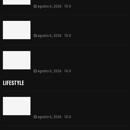
agosto 6, 2026
0
Atienden diputados a comisión de productores,
ejidatarios y pobladores de Ixtenco
agosto 6, 2026
0
Inicia Congreso la aprobación de dictámenes de
las cuentas públicas de entes fiscalizables del
ejercicio fiscal 2025
agosto 6, 2026
0
LIFESTYLE
Realizan campaña de esterilización de perros y
gatos en Villa Alta y San Mateo Ayecac en el
municipio de Tepetitla
agosto 6, 2026
0