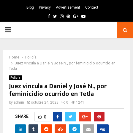
Blog
Privacy
Advertisement
Contact
Facebook
Twitter
Instagram
Pinterest
Google
Youtube
PRIMARY
MENU
Home
Policía
Juez vincula a Daniel y José N., por feminicidio ocurrido en
Tetla
Policía
Juez vincula a Daniel y José N., por
feminicidio ocurrido en Tetla
by
admin
octubre 24, 2023
0
1241
SHARE
0