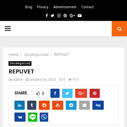
Blog
Privacy
Advertisement
Contact
Facebook
Twitter
Instagram
Pinterest
Google
Youtube
PRIMARY
MENU
Home
Uncategorized
REPUVET
Uncategorized
REPUVET
by
admin
octubre 24, 2023
0
915
SHARE
0