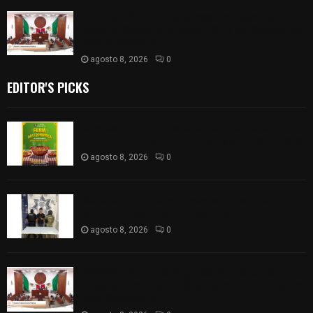
𝗔𝗣𝗥𝗢𝗕𝗔𝗗𝗔 | 𝗘𝗹 𝗖𝗼𝗻𝗴𝗿𝗲𝘀𝗼 𝗱𝗲 𝗧𝗹𝗮𝘅𝗰𝗮𝗹𝗮
𝗮𝘃𝗮𝗹𝗮 𝗹𝗮 𝗖𝘂𝗲𝗻𝘁𝗮 𝗣ú𝗯𝗹𝗶𝗰𝗮 𝟮𝟬𝟮𝟱 𝗱𝗲 𝗖𝗼𝗻𝘁𝗹𝗮 𝗱𝗲
𝗝𝘂𝗮𝗻 𝗖𝘂𝗮𝗺𝗮𝘁𝘇𝗶
agosto 8, 2026
0
EDITOR'S PICKS
Sabores y tradiciones se suman a la feria
Internacional del Arte Efímero y de la Dalia 2026
agosto 8, 2026
0
Detienen en Apizaco a joven por presunta
portación ilegal de arma de fuego
agosto 8, 2026
0
𝗔𝗣𝗥𝗢𝗕𝗔𝗗𝗔 | 𝗘𝗹 𝗖𝗼𝗻𝗴𝗿𝗲𝘀𝗼 𝗱𝗲 𝗧𝗹𝗮𝘅𝗰𝗮𝗹𝗮
𝗮𝘃𝗮𝗹𝗮 𝗹𝗮 𝗖𝘂𝗲𝗻𝘁𝗮 𝗣ú𝗯𝗹𝗶𝗰𝗮 𝟮𝟬𝟮𝟱 𝗱𝗲 𝗖𝗼𝗻𝘁𝗹𝗮 𝗱𝗲
𝗝𝘂𝗮𝗻 𝗖𝘂𝗮𝗺𝗮𝘁𝘇𝗶