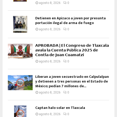
agosto 8, 2026
0
Detienen en Apizaco a joven por presunta
portación ilegal de arma de fuego
agosto 8, 2026
0
𝗔𝗣𝗥𝗢𝗕𝗔𝗗𝗔 | 𝗘𝗹 𝗖𝗼𝗻𝗴𝗿𝗲𝘀𝗼 𝗱𝗲 𝗧𝗹𝗮𝘅𝗰𝗮𝗹𝗮
𝗮𝘃𝗮𝗹𝗮 𝗹𝗮 𝗖𝘂𝗲𝗻𝘁𝗮 𝗣ú𝗯𝗹𝗶𝗰𝗮 𝟮𝟬𝟮𝟱 𝗱𝗲
𝗖𝗼𝗻𝘁𝗹𝗮 𝗱𝗲 𝗝𝘂𝗮𝗻 𝗖𝘂𝗮𝗺𝗮𝘁𝘇𝗶
agosto 8, 2026
0
Liberan a joven secuestrado en Calpulalpan
y detienen a tres personas en el Estado de
México; pedían 7 millones de...
agosto 8, 2026
0
Captan halo solar en Tlaxcala
agosto 8, 2026
0