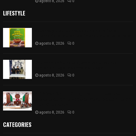
agosto 8, 2026
0
LIFESTYLE
Sabores y tradiciones se suman a la feria
Internacional del Arte Efímero y de la Dalia 2026
agosto 8, 2026
0
Detienen en Apizaco a joven por presunta
portación ilegal de arma de fuego
agosto 8, 2026
0
𝗔𝗣𝗥𝗢𝗕𝗔𝗗𝗔 | 𝗘𝗹 𝗖𝗼𝗻𝗴𝗿𝗲𝘀𝗼 𝗱𝗲 𝗧𝗹𝗮𝘅𝗰𝗮𝗹𝗮
𝗮𝘃𝗮𝗹𝗮 𝗹𝗮 𝗖𝘂𝗲𝗻𝘁𝗮 𝗣ú𝗯𝗹𝗶𝗰𝗮 𝟮𝟬𝟮𝟱 𝗱𝗲 𝗖𝗼𝗻𝘁𝗹𝗮 𝗱𝗲
𝗝𝘂𝗮𝗻 𝗖𝘂𝗮𝗺𝗮𝘁𝘇𝗶
agosto 8, 2026
0
CATEGORIES