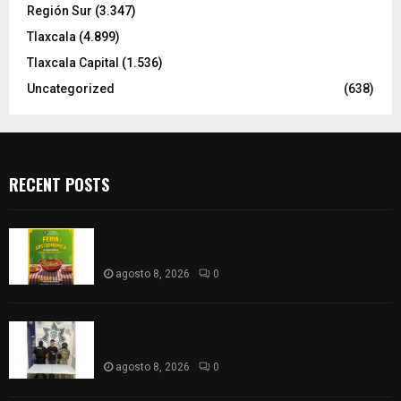
Región Sur
(3.347)
Tlaxcala
(4.899)
Tlaxcala Capital
(1.536)
Uncategorized
(638)
RECENT POSTS
Sabores y tradiciones se suman a la feria
Internacional del Arte Efímero y de la Dalia 2026
agosto 8, 2026
0
Detienen en Apizaco a joven por presunta
portación ilegal de arma de fuego
agosto 8, 2026
0