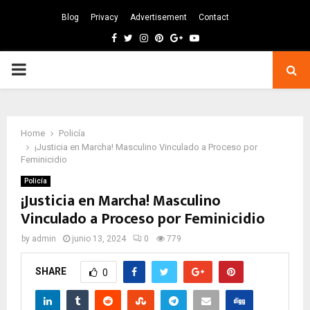
Blog
Privacy
Advertisement
Contact
Facebook
Twitter
Instagram
Pinterest
Google
Youtube
PRIMARY
MENU
Home
Policía
¡Justicia en Marcha! Masculino Vinculado a Proceso por
Feminicidio
Policía
¡Justicia en Marcha! Masculino
Vinculado a Proceso por Feminicidio
by
admin
junio 13, 2024
0
779
SHARE
0