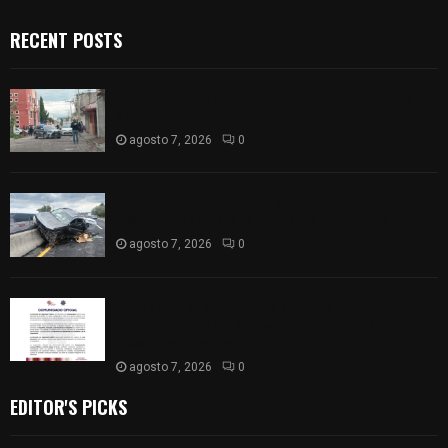
RECENT POSTS
Muere hombre al interior de salón de eventos en
Apizaco
agosto 7, 2026
0
Se accidenta camioneta sobre la carretera
México-Veracruz, a la altura de Hueyotlipan
agosto 7, 2026
0
Retiran de sus funciones a policía de
Chiautempan tras ser exhibido en redes por
presunto soborno
agosto 7, 2026
0
EDITOR'S PICKS