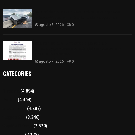
Se accidenta camioneta sobre la carretera
México-Veracruz, a la altura de Hueyotlipan
agosto 7, 2026
0
Retiran de sus funciones a policía de
Chiautempan tras ser exhibido en redes por
presunto soborno
agosto 7, 2026
0
CATEGORIES
Tlaxcala
(4.894)
Policía
(4.404)
8 columnas
(4.287)
Región Sur
(3.346)
Región Oriente
(2.529)
Educación
(2.128)