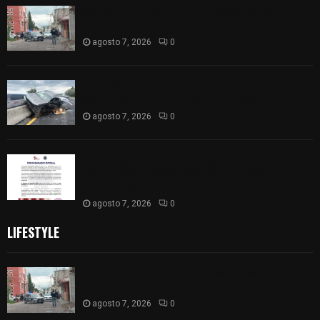
Muere hombre al interior de salón de eventos en
Apizaco
agosto 7, 2026
0
Se accidenta camioneta sobre la carretera
México-Veracruz, a la altura de Hueyotlipan
agosto 7, 2026
0
Retiran de sus funciones a policía de
Chiautempan tras ser exhibido en redes por
presunto soborno
agosto 7, 2026
0
LIFESTYLE
Muere hombre al interior de salón de eventos en
Apizaco
agosto 7, 2026
0