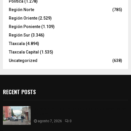
Política
(1.278)
Región Norte
(785)
Región Oriente
(2.529)
Región Poniente
(1.109)
Región Sur
(3.346)
Tlaxcala
(4.894)
Tlaxcala Capital
(1.535)
Uncategorized
(638)
RECENT POSTS
Muere hombre al interior de salón de eventos en
Apizaco
agosto 7, 2026
0