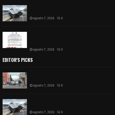
Se accidenta camioneta sobre la carretera
México-Veracruz, a la altura de Hueyotlipan
agosto 7, 2026
0
Retiran de sus funciones a policía de
Chiautempan tras ser exhibido en redes por
presunto soborno
agosto 7, 2026
0
EDITOR'S PICKS
Muere hombre al interior de salón de eventos en
Apizaco
agosto 7, 2026
0
Se accidenta camioneta sobre la carretera
México-Veracruz, a la altura de Hueyotlipan
agosto 7, 2026
0