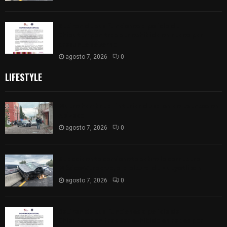
Retiran de sus funciones a policía de
Chiautempan tras ser exhibido en redes por
presunto soborno
agosto 7, 2026
0
LIFESTYLE
Muere hombre al interior de salón de eventos en
Apizaco
agosto 7, 2026
0
Se accidenta camioneta sobre la carretera
México-Veracruz, a la altura de Hueyotlipan
agosto 7, 2026
0
Retiran de sus funciones a policía de
Chiautempan tras ser exhibido en redes por