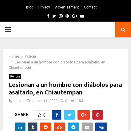
Blog
Privacy
Advertisement
Contact
Facebook
Twitter
Instagram
Pinterest
Google
Youtube
PRIMARY
MENU
Home
Policía
Lesionan a un hombre con diábolos para asaltarlo, en
Chiautempan
Policía
Lesionan a un hombre con diábolos para
asaltarlo, en Chiautempan
by
admin
octubre 11, 2023
0
1183
SHARE
0