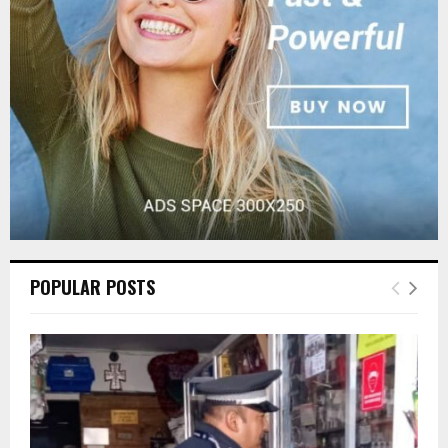
:
C
H
POPULAR POSTS