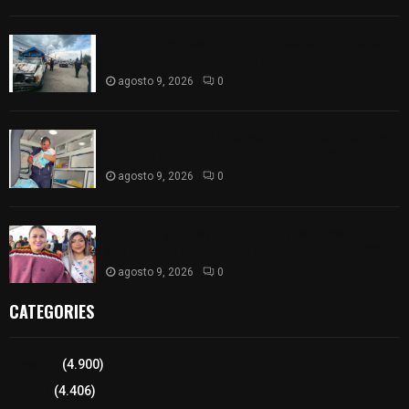
Frustran policías de SPM robo de camioneta en
comunidad de Tlaltepango; hay un detenido
agosto 9, 2026
0
¡Es niño! Oportuna intervención de paramédicos
ayuda al nacimiento de un bebé en SPM
agosto 9, 2026
0
Blanca Angulo respalda a Jocelyne Gómez rumbo
a la elección de Reina de la Feria Tlaxcala 2026
agosto 9, 2026
0
CATEGORIES
Tlaxcala
(4.900)
Policía
(4.406)