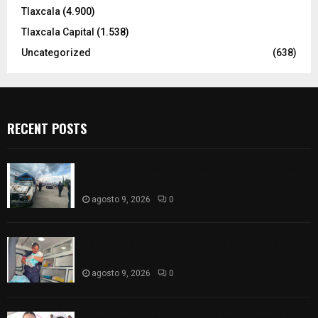
Tlaxcala
(4.900)
Tlaxcala Capital
(1.538)
Uncategorized
(638)
RECENT POSTS
Frustran policías de SPM robo de camioneta en
comunidad de Tlaltepango; hay un detenido
agosto 9, 2026
0
¡Es niño! Oportuna intervención de paramédicos
ayuda al nacimiento de un bebé en SPM
agosto 9, 2026
0
Blanca Angulo respalda a Jocelyne Gómez rumbo