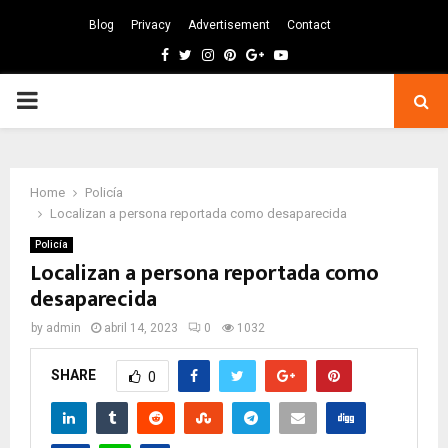
Blog
Privacy
Advertisement
Contact
Facebook
Twitter
Instagram
Pinterest
Google
Youtube
PRIMARY
MENU
Home
Policía
Localizan a persona reportada como desaparecida
Policía
Localizan a persona reportada como
desaparecida
by
admin
abril 14, 2023
0
1032
SHARE
0