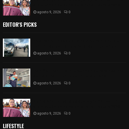
a la elección de Reina de la Feria Tlaxcala 2026
agosto 9, 2026
0
EDITOR'S PICKS
Frustran policías de SPM robo de camioneta en
comunidad de Tlaltepango; hay un detenido
agosto 9, 2026
0
¡Es niño! Oportuna intervención de paramédicos
ayuda al nacimiento de un bebé en SPM
agosto 9, 2026
0
Blanca Angulo respalda a Jocelyne Gómez rumbo
a la elección de Reina de la Feria Tlaxcala 2026
agosto 9, 2026
0
LIFESTYLE