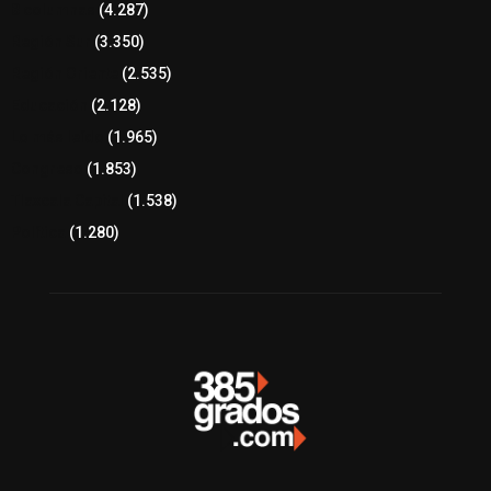
8 columnas
(4.287)
Región Sur
(3.350)
Región Oriente
(2.535)
Educación
(2.128)
Lo más leído
(1.965)
Congreso
(1.853)
Tlaxcala Capital
(1.538)
Política
(1.280)