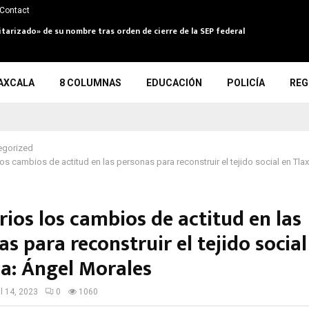
Contact
itarizado» de su nombre tras orden de cierre de la SEP federal
AXCALA
8 COLUMNAS
EDUCACIÓN
POLICÍA
REG
egorized
os cambios de actitud en las personas para reconstruir el tejido social en Tla
ios los cambios de actitud en las
s para reconstruir el tejido social
la: Ángel Morales
il 14, 2023
0
1060