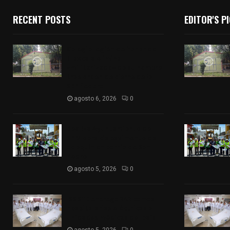
RECENT POSTS
EDITOR'S P
Colegio legión de honor de
Tlaxcala elimina
«militarizado» de su nombre
tras orden de cierre de la
SEP federal
agosto 6, 2026
0
Realiza Ayuntamiento de
SPM obra de pavimento de
adoquín en barrio de San
Pedro
agosto 5, 2026
0
ISSSTE entrega 242 camas
hospitalarias eléctricas a
unidades médicas del país
agosto 5, 2026
0