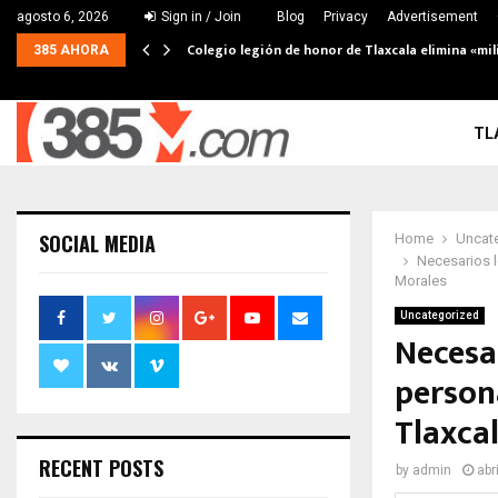
agosto 6, 2026
Sign in / Join
Blog
Privacy
Advertisement
Colegio legión de honor de Tlaxcala elimina «mil
385 AHORA
TL
SOCIAL MEDIA
Home
Uncat
Necesarios l
Morales
Uncategorized
Necesar
persona
Tlaxca
RECENT POSTS
by
admin
abr