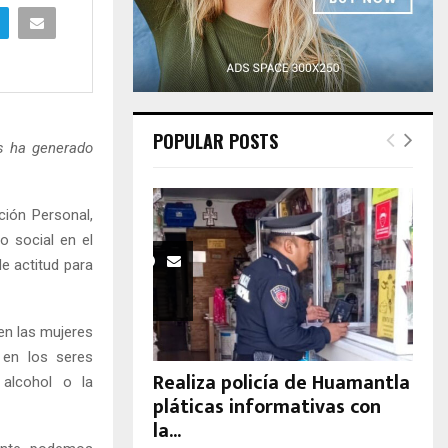
H
POPULAR POSTS
es ha generado
ción Personal,
o social en el
de actitud para
en las mujeres
a en los seres
Realiza policía de Huamantla
alcohol o la
pláticas informativas con
la...