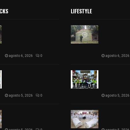
ICKS
LIFESTYLE
Colegio legión de honor de
Colegio legión
Tlaxcala elimina
Tlaxcala elimi
«militarizado» de su nombre
«militarizado»
tras orden de cierre de la
tras orden de c
SEP federal
SEP federal
agosto 6, 2026
0
agosto 6, 2026
Realiza Ayuntamiento de
Realiza Ayunt
SPM obra de pavimento de
SPM obra de p
adoquín en barrio de San
adoquín en bar
Pedro
Pedro
agosto 5, 2026
0
agosto 5, 2026
ISSSTE entrega 242 camas
ISSSTE entreg
hospitalarias eléctricas a
hospitalarias e
unidades médicas del país
unidades médic
agosto 5, 2026
0
agosto 5, 2026