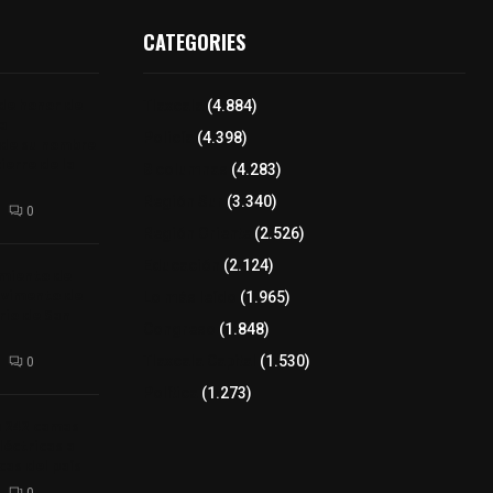
CATEGORIES
 de honor de
Tlaxcala
(4.884)
na
Policía
(4.398)
 de su nombre
ierre de la
8 columnas
(4.283)
Región Sur
(3.340)
0
Región Oriente
(2.526)
Educación
(2.124)
amiento de
avimento de
Lo más leído
(1.965)
rio de San
Congreso
(1.848)
Tlaxcala Capital
(1.530)
0
Política
(1.273)
a 242 camas
léctricas a
as del país
0