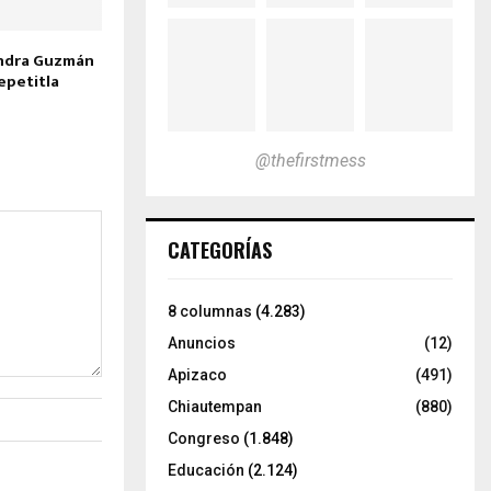
andra Guzmán
Tepetitla
@thefirstmess
CATEGORÍAS
8 columnas
(4.283)
Anuncios
(12)
Apizaco
(491)
Chiautempan
(880)
Congreso
(1.848)
Educación
(2.124)