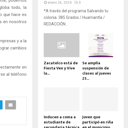
ente, podemos
enero 26, 2024
0
globa todo, la
*A través del programa Salvando tu
lo que hace es
colonia. 385 Grados / Huamantla /
os en nosotros
REDACCIÓN...
mpresas y a la
lograr cambios
Zacatelco está de
Se amplía
irectamente en
Fiesta Ven y Vive
suspensión de
la...
clases al jueves
se al teléfono
25...
Inducen a coma a
Joven que
estudiante de
participó en riña
secundaria técnica
en el municipio...