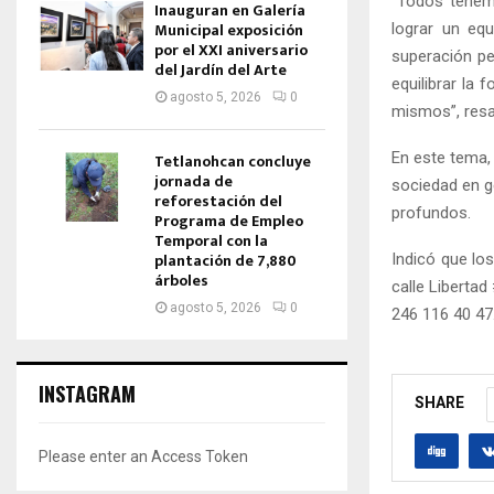
“Todos tenem
Inauguran en Galería
Municipal exposición
lograr un equ
por el XXI aniversario
superación pe
del Jardín del Arte
equilibrar la
agosto 5, 2026
0
mismos”, resa
En este tema,
Tetlanohcan concluye
jornada de
sociedad en g
reforestación del
profundos.
Programa de Empleo
Temporal con la
plantación de 7,880
Indicó que lo
árboles
calle Liberta
agosto 5, 2026
0
246 116 40 47
INSTAGRAM
SHARE
Please enter an Access Token