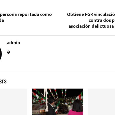
a persona reportada como
Obtiene FGR vinculació
da
contra dos p
asociación delictuosa
admin
Reply
Retweet
Favorite
Reply
R
STS