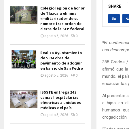
SHARE
Colegio legión de honor
de Tlaxcala elimina
«militarizado» de su
nombre tras orden de
cierre de la SEP federal
agosto 6, 2026
0
*El conferenc
una descompo
Realiza Ayuntamiento
de SPM obra de
385 Grados / 
pavimento de adoquín
en barrio de San Pedro
afirmó que la
agosto 5, 2026
0
mundo, el país
encauzar los 
ISSSTE entrega 242
Al presentar 
camas hospitalarias
eléctricas a unidades
e hijos en el
médicas del país
humanos que
agosto 5, 2026
0
drogadicción.