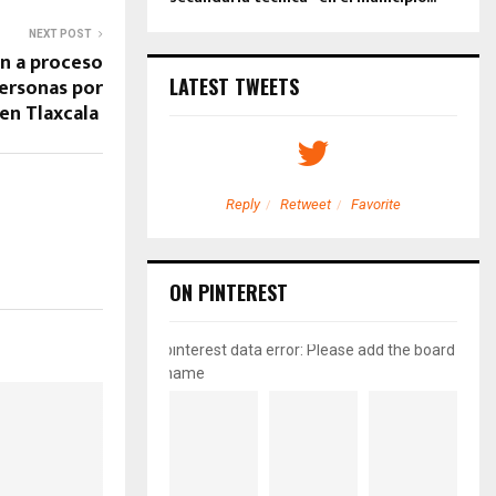
NEXT POST
n a proceso
ersonas por
LATEST TWEETS
 en Tlaxcala
etweet
Favorite
Reply
Retweet
Favorite
ON PINTEREST
pinterest data error: Please add the board
name